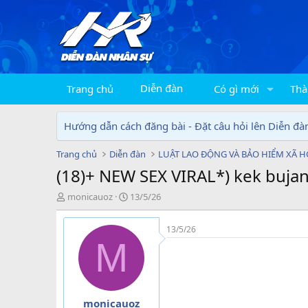
Diễn đàn
Trang chủ
Có gì mới
Thà
Hướng dẫn cách đăng bài - Đặt câu hỏi lên Diễn đà
Trang chủ
Diễn đàn
LUẬT LAO ĐỘNG VÀ BẢO HIỂM XÃ H
(18)+ NEW SEX VIRAL*) kek bujang
T
N
monicauoz
13/5/26
h
g
r
à
13/5/26
e
y
M
a
g
d
ử
s
i
t
a
monicauoz
r