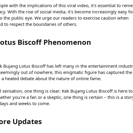
ple with the implications of this viral video, it's essential to re
acy. With the rise of social media, it's become increasingly easy fo
to the public eye. We urge our readers to exercise caution when
nd to respect the boundaries of others.
otus Biscoff Phenomenon​
k Bujang Lotus Biscoff has left many in the entertainment indust
seemingly out of nowhere, this enigmatic figure has captured the
g a heated debate about the nature of online fame.
al sensation, one thing is clear: Kek Bujang Lotus Biscoff is here to
ether you're a fan or a skeptic, one thing is certain – this is a stor
e days and weeks to come.
ore Updates​