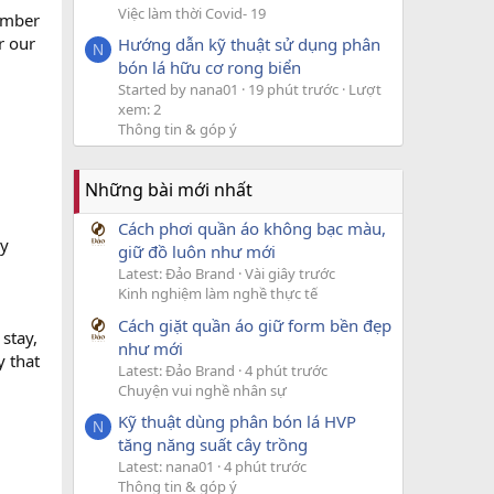
Việc làm thời Covid- 19
member
r our
Hướng dẫn kỹ thuật sử dụng phân
N
bón lá hữu cơ rong biển
Started by nana01
19 phút trước
Lượt
xem: 2
Thông tin & góp ý
Những bài mới nhất
Cách phơi quần áo không bạc màu,
ry
giữ đồ luôn như mới
Latest: Đảo Brand
Vài giây trước
Kinh nghiệm làm nghề thực tế
Cách giặt quần áo giữ form bền đẹp
 stay,
như mới
y that
Latest: Đảo Brand
4 phút trước
Chuyện vui nghề nhân sự
Kỹ thuật dùng phân bón lá HVP
N
tăng năng suất cây trồng
Latest: nana01
4 phút trước
Thông tin & góp ý