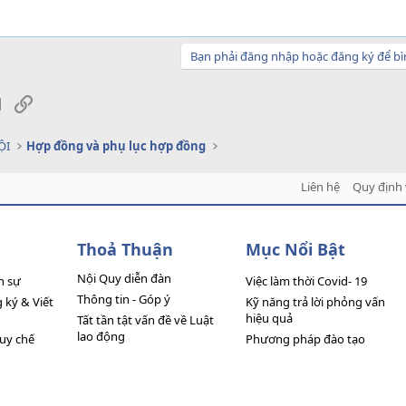
Bạn phải đăng nhập hoặc đăng ký để bì
sApp
Email
Link
ỘI
Hợp đồng và phụ lục hợp đồng
Liên hệ
Quy định 
Thoả Thuận
Mục Nổi Bật
Nội Quy diễn đàn
n sự
Việc làm thời Covid- 19
Thông tin - Góp ý
ký & Viết
Kỹ năng trả lời phỏng vấn
hiệu quả
Tất tần tật vấn đề về Luật
lao động
quy chế
Phương pháp đào tạo