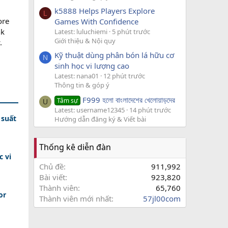
k5888 Helps Players Explore
L
ore
Games With Confidence
nk
Latest: luluchiemi
5 phút trước
Giới thiệu & Nội quy
.
Kỹ thuật dùng phân bón lá hữu cơ
N
sinh học vi lượng cao
Latest: nana01
12 phút trước
Thông tin & góp ý
F999 হলো বাংলাদেশের খেলোয়াড়দের
Tâm sự
U
Latest: username12345
14 phút trước
 suất
Hướng dẫn đăng ký & Viết bài
Thống kê diễn đàn
c vi
Chủ đề
911,992
Bài viết
923,820
Thành viên
65,760
or
Thành viên mới nhất
57jl00com