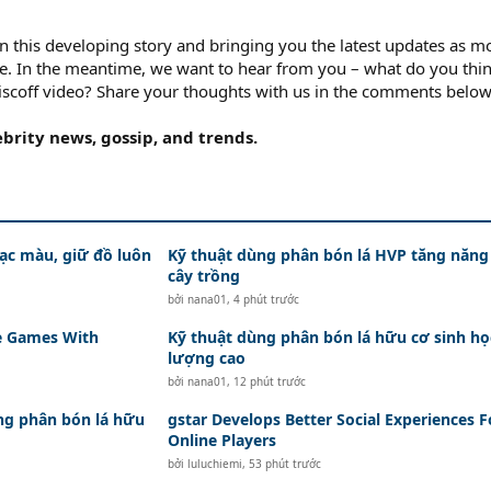
on this developing story and bringing you the latest updates as m
e. In the meantime, we want to hear from you – what do you thi
iscoff video? Share your thoughts with us in the comments below
ebrity news, gossip, and trends.
ạc màu, giữ đồ luôn
Kỹ thuật dùng phân bón lá HVP tăng năng
cây trồng
bởi
nana01
,
4 phút trước
re Games With
Kỹ thuật dùng phân bón lá hữu cơ sinh họ
lượng cao
bởi
nana01
,
12 phút trước
ng phân bón lá hữu
gstar Develops Better Social Experiences F
Online Players
bởi
luluchiemi
,
53 phút trước