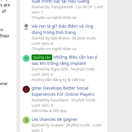
suất chính xác tại Hậu Giang
s are
Started by Trangdantek
Lúc 02:29
Lượt
 of
xem: 7
Chuyện vui nghề nhân sự
Vải ren là gì? Đặc điểm và ứng
On
dụng trong thời trang
Their
Started by Đảo Brand
58 phút trước
Lượt xem: 4
Chuyện vui nghề nhân sự
Những điều cần lưu ý
Quảng cáo
N
sau khi trồng răng implant
Started by Ngọc Anh
54 phút trước
Lượt xem: 4
Hướng dẫn đăng ký & Viết bài
Some
gstar Develops Better Social
L
Experiences For Online Players
Started by luluchiemi
53 phút trước
Lượt xem: 4
Giới thiệu & Nội quy
Les chances de gagner
X
Started by Xuawei
39 phút trước
Lượt
xem: 2