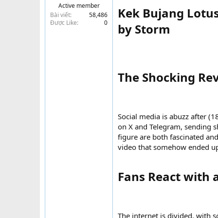
Active member
t
Kek Bujang Lotus 
Bài viết
58,486
e
Được Like
0
by Storm​
r
The Shocking Rev
Social media is abuzz after (
on X and Telegram, sending s
figure are both fascinated and
video that somehow ended up 
Fans React with a
The internet is divided, with