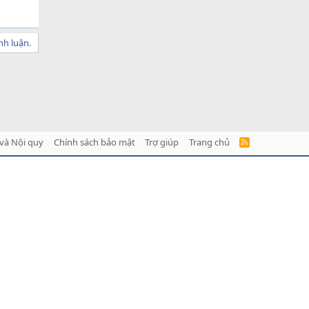
nh luận.
và Nội quy
Chính sách bảo mật
Trợ giúp
Trang chủ
R
S
S