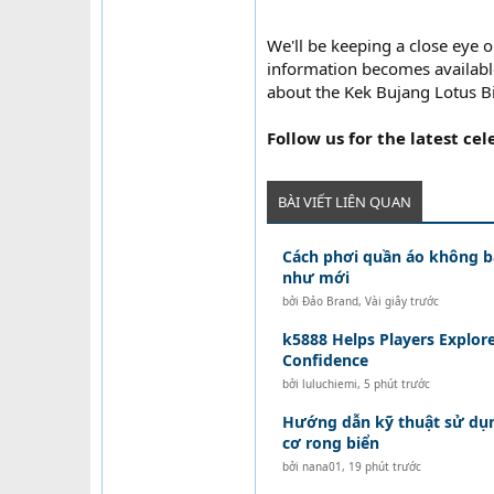
We'll be keeping a close eye 
information becomes availabl
about the Kek Bujang Lotus B
Follow us for the latest cel
BÀI VIẾT LIÊN QUAN
Cách phơi quần áo không b
như mới
bởi
Đảo Brand
,
Vài giây trước
k5888 Helps Players Explo
Confidence
bởi
luluchiemi
,
5 phút trước
Hướng dẫn kỹ thuật sử dụ
cơ rong biển
bởi
nana01
,
19 phút trước