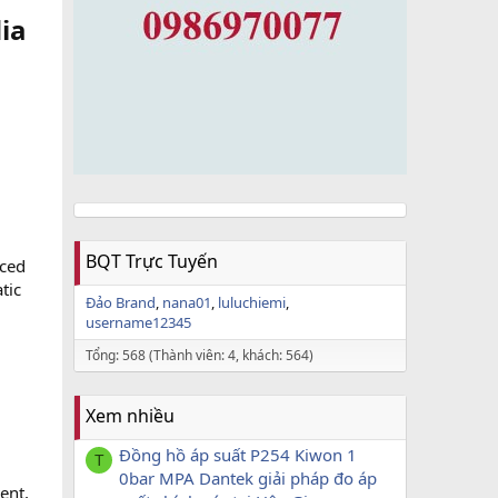
dia
BQT Trực Tuyến
aced
tic
Đảo Brand
nana01
luluchiemi
username12345
Tổng: 568 (Thành viên: 4, khách: 564)
Xem nhiều
Đồng hồ áp suất P254 Kiwon 1
T
0bar MPA Dantek giải pháp đo áp
ent,