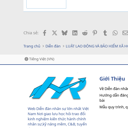
Facebook
X
Bluesky
LinkedIn
Reddit
Pinterest
Tumblr
What
Chia sẻ:
Trang chủ
Diễn đàn
LUẬT LAO ĐỘNG VÀ BẢO HIỂM XÃ H
Tiếng Việt (VN)
Giới Thiệu
Về Diễn đàn nhâ
Hướng dẫn đăng 
bài
Mẫu quy trình, 
Web Diễn đàn nhân sự lớn nhất Việt
Nam Nơi giao lưu học hỏi trao đổi
kinh nghiệm kiến thức hành chính
nhân sự,kỹ năng mềm, C&B, tuyển