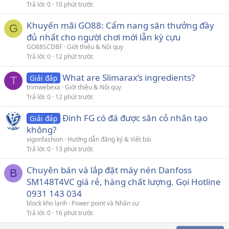
Trả lời
0
10 phút trước
Khuyến mãi GO88: Cẩm nang săn thưởng đầy
G
đủ nhất cho người chơi mới lẫn kỳ cựu
GO88SCDBF
Giới thiệu & Nội quy
Trả lời
0
12 phút trước
What are Slimarax’s ingredients?
Giải đáp
T
trimwebexa
Giới thiệu & Nội quy
Trả lời
0
12 phút trước
Đinh FG có đá được sân cỏ nhân tạo
Giải đáp
không?
vigonfashion
Hướng dẫn đăng ký & Viết bài
Trả lời
0
13 phút trước
Chuyên bán và lắp đặt máy nén Danfoss
B
SM148T4VC giá rẻ, hàng chất lượng. Gọi Hotline
0931 143 034
block kho lạnh
Power point và Nhân sự
Trả lời
0
16 phút trước