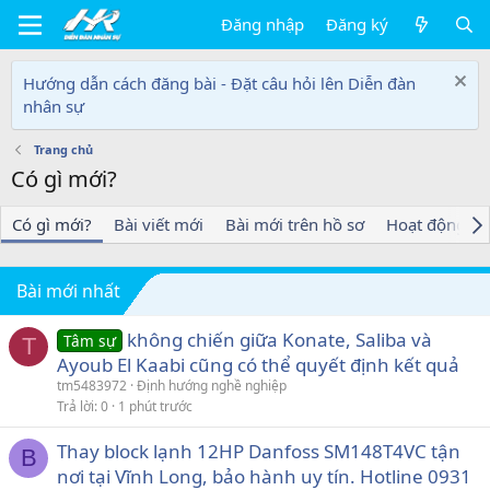
Đăng nhập
Đăng ký
Hướng dẫn cách đăng bài - Đặt câu hỏi lên Diễn đàn
nhân sự
Trang chủ
Có gì mới?
Có gì mới?
Bài viết mới
Bài mới trên hồ sơ
Hoạt động mớ
Bài mới nhất
không chiến giữa Konate, Saliba và
Tâm sự
T
Ayoub El Kaabi cũng có thể quyết định kết quả
tm5483972
Định hướng nghề nghiệp
Trả lời
0
1 phút trước
Thay block lạnh 12HP Danfoss SM148T4VC tận
B
nơi tại Vĩnh Long, bảo hành uy tín. Hotline 0931