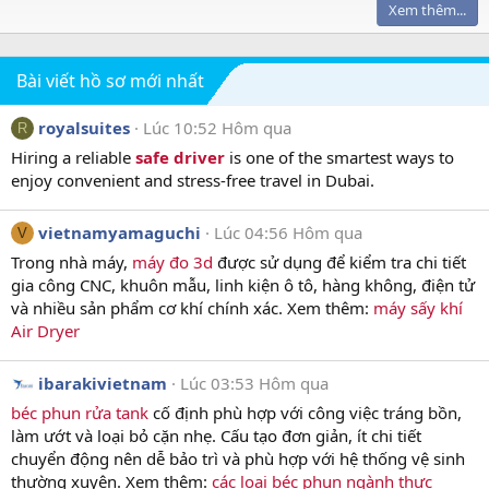
Xem thêm...
Bài viết hồ sơ mới nhất
royalsuites
Lúc 10:52 Hôm qua
R
Hiring a reliable
safe driver
is one of the smartest ways to
enjoy convenient and stress-free travel in Dubai.
vietnamyamaguchi
Lúc 04:56 Hôm qua
V
Trong nhà máy,
máy đo 3d
được sử dụng để kiểm tra chi tiết
gia công CNC, khuôn mẫu, linh kiện ô tô, hàng không, điện tử
và nhiều sản phẩm cơ khí chính xác. Xem thêm:
máy sấy khí
Air Dryer
ibarakivietnam
Lúc 03:53 Hôm qua
béc phun rửa tank
cố định phù hợp với công việc tráng bồn,
làm ướt và loại bỏ cặn nhẹ. Cấu tạo đơn giản, ít chi tiết
chuyển động nên dễ bảo trì và phù hợp với hệ thống vệ sinh
thường xuyên. Xem thêm:
các loại béc phun ngành thực