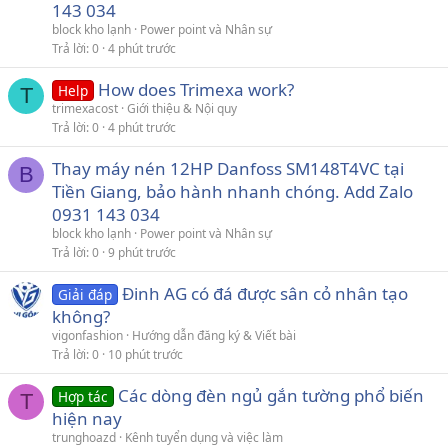
143 034
block kho lạnh
Power point và Nhân sự
Trả lời
0
4 phút trước
How does Trimexa work?
Help
T
trimexacost
Giới thiệu & Nội quy
Trả lời
0
4 phút trước
Thay máy nén 12HP Danfoss SM148T4VC tại
B
Tiền Giang, bảo hành nhanh chóng. Add Zalo
0931 143 034
block kho lạnh
Power point và Nhân sự
Trả lời
0
9 phút trước
Đinh AG có đá được sân cỏ nhân tạo
Giải đáp
không?
vigonfashion
Hướng dẫn đăng ký & Viết bài
Trả lời
0
10 phút trước
Các dòng đèn ngủ gắn tường phổ biến
Hợp tác
T
hiện nay
trunghoazd
Kênh tuyển dụng và việc làm