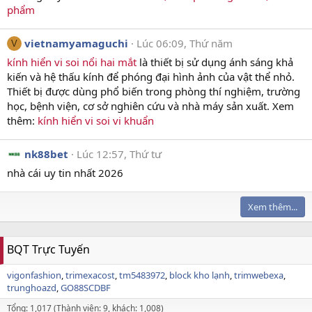
phẩm
vietnamyamaguchi
Lúc 06:09, Thứ năm
V
kính hiển vi soi nổi hai mắt
là thiết bị sử dụng ánh sáng khả
kiến và hệ thấu kính để phóng đại hình ảnh của vật thể nhỏ.
Thiết bị được dùng phổ biến trong phòng thí nghiệm, trường
học, bệnh viện, cơ sở nghiên cứu và nhà máy sản xuất. Xem
thêm:
kính hiển vi soi vi khuẩn
nk88bet
Lúc 12:57, Thứ tư
nhà cái uy tin nhất 2026
Xem thêm...
BQT Trực Tuyến
vigonfashion
trimexacost
tm5483972
block kho lạnh
trimwebexa
trunghoazd
GO88SCDBF
Tổng: 1,017 (Thành viên: 9, khách: 1,008)