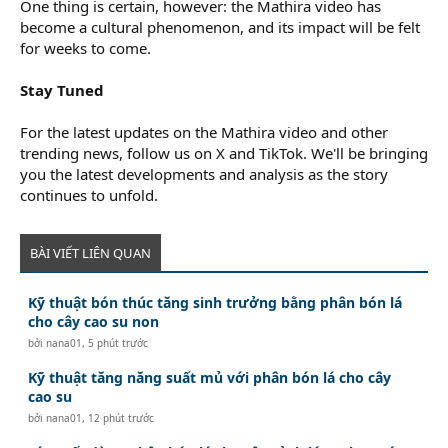
One thing is certain, however: the Mathira video has
become a cultural phenomenon, and its impact will be felt
for weeks to come.
Stay Tuned
For the latest updates on the Mathira video and other
trending news, follow us on X and TikTok. We'll be bringing
you the latest developments and analysis as the story
continues to unfold.
BÀI VIẾT LIÊN QUAN
Kỹ thuật bón thúc tăng sinh trưởng bằng phân bón lá
cho cây cao su non
bởi
nana01
,
5 phút trước
Kỹ thuật tăng năng suất mủ với phân bón lá cho cây
cao su
bởi
nana01
,
12 phút trước