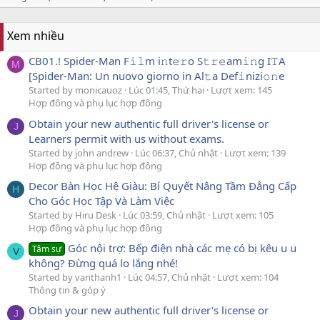
Xem nhiều
CB01.! Spider-Man F𝚒𝚕m i𝚗t𝚎𝚛o S𝚝𝚛𝚎am𝚒𝚗g I𝚃A
M
[Spider-Man: Un nuovo giorno in Al𝚝a Def𝚒nizi𝚘𝚗e
Started by monicauoz
Lúc 01:45, Thứ hai
Lượt xem: 145
Hợp đồng và phụ lục hợp đồng
Obtain your new authentic full driver's license or
J
Learners permit with us without exams.
Started by john andrew
Lúc 06:37, Chủ nhật
Lượt xem: 139
Hợp đồng và phụ lục hợp đồng
Decor Bàn Học Hệ Giàu: Bí Quyết Nâng Tầm Đẳng Cấp
H
Cho Góc Học Tập Và Làm Việc
Started by Hiru Desk
Lúc 03:59, Chủ nhật
Lượt xem: 105
Hợp đồng và phụ lục hợp đồng
Góc nội trợ: Bếp điện nhà các mẹ có bị kêu u u
Tâm sự
V
không? Đừng quá lo lắng nhé!
Started by vanthanh1
Lúc 04:57, Chủ nhật
Lượt xem: 104
Thông tin & góp ý
Obtain your new authentic full driver's license or
J