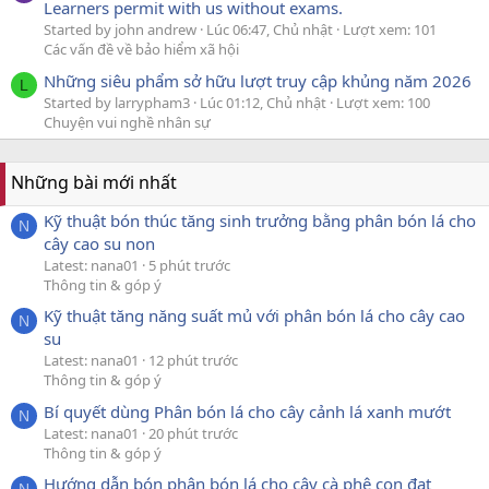
Learners permit with us without exams.
Started by john andrew
Lúc 06:47, Chủ nhật
Lượt xem: 101
Các vấn đề về bảo hiểm xã hội
Những siêu phẩm sở hữu lượt truy cập khủng năm 2026
L
Started by larrypham3
Lúc 01:12, Chủ nhật
Lượt xem: 100
Chuyện vui nghề nhân sự
Những bài mới nhất
Kỹ thuật bón thúc tăng sinh trưởng bằng phân bón lá cho
N
cây cao su non
Latest: nana01
5 phút trước
Thông tin & góp ý
Kỹ thuật tăng năng suất mủ với phân bón lá cho cây cao
N
su
Latest: nana01
12 phút trước
Thông tin & góp ý
Bí quyết dùng Phân bón lá cho cây cảnh lá xanh mướt
N
Latest: nana01
20 phút trước
Thông tin & góp ý
Hướng dẫn bón phân bón lá cho cây cà phê con đạt
N