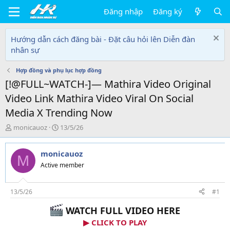
Đăng nhập
Đăng ký
Hướng dẫn cách đăng bài - Đặt câu hỏi lên Diễn đàn
nhân sự
Hợp đồng và phụ lục hợp đồng
[!@FULL~WATCH-]— Mathira Video Original
Video Link Mathira Video Viral On Social
Media X Trending Now
T
N
monicauoz
13/5/26
h
g
r
à
monicauoz
e
y
M
a
g
Active member
d
ử
s
i
t
13/5/26
#1
a
WATCH FULL VIDEO HERE
r
t
▶ CLICK TO PLAY
e