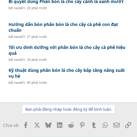
Bí quyết dùng Phân bón lá cho cây cảnh lá xanh mướt
bởi
nana01
,
20 phút trước
Hướng dẫn bón phân bón lá cho cây cà phê con đạt
chuẩn
bởi
nana01
,
27 phút trước
Tối ưu dinh dưỡng với phân bón lá cho cây cà phê hiệu
quả
bởi
nana01
,
34 phút trước
Kỹ thuật dùng phân bón lá cho cây bắp tăng năng suất
vụ hè
bởi
nana01
,
40 phút trước
Bạn phải đăng nhập hoặc đăng ký để bình luận.
Facebook
X
Bluesky
LinkedIn
Reddit
Pinterest
Tumblr
WhatsApp
Email
Li
Chia sẻ: