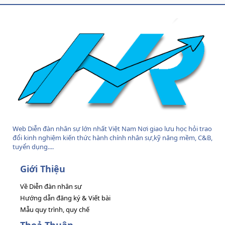
S
S
Web Diễn đàn nhân sự lớn nhất Việt Nam Nơi giao lưu học hỏi trao
đổi kinh nghiệm kiến thức hành chính nhân sự,kỹ năng mềm, C&B,
tuyển dụng....
Giới Thiệu
Về Diễn đàn nhân sự
Hướng dẫn đăng ký & Viết bài
Mẫu quy trình, quy chế