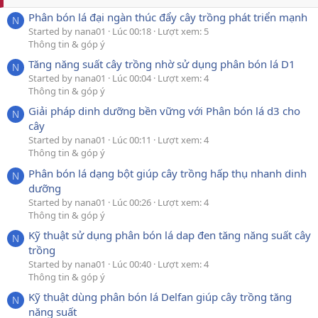
Phân bón lá đại ngàn thúc đẩy cây trồng phát triển mạnh
N
Started by nana01
Lúc 00:18
Lượt xem: 5
Thông tin & góp ý
Tăng năng suất cây trồng nhờ sử dụng phân bón lá D1
N
Started by nana01
Lúc 00:04
Lượt xem: 4
Thông tin & góp ý
Giải pháp dinh dưỡng bền vững với Phân bón lá d3 cho
N
cây
Started by nana01
Lúc 00:11
Lượt xem: 4
Thông tin & góp ý
Phân bón lá dạng bột giúp cây trồng hấp thụ nhanh dinh
N
dưỡng
Started by nana01
Lúc 00:26
Lượt xem: 4
Thông tin & góp ý
Kỹ thuật sử dụng phân bón lá dap đen tăng năng suất cây
N
trồng
Started by nana01
Lúc 00:40
Lượt xem: 4
Thông tin & góp ý
Kỹ thuật dùng phân bón lá Delfan giúp cây trồng tăng
N
năng suất