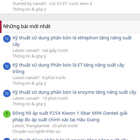
Started by nana01
Lúc 01:37
Lượt xem: 4
Thông tin & góp ý
Những bài mới nhất
Kỹ thuật sử dụng phân bón lá ethephon tăng năng suất
N
cây
Latest: nana01
Vài giây trước
Thông tin & góp ý
Kỹ thuật sử dụng Phân bón lá ET tăng năng suất cây
N
trồng
Latest: nana01
6 phút trước
Thông tin & góp ý
Kỹ thuật sử dụng phân bón lá enzyme tăng năng suất cây
N
Latest: nana01
15 phút trước
Thông tin & góp ý
Đồng hồ áp suất P254 Kiwon 1 0bar MPA Dantek giải
T
pháp đo áp suất chính xác tại Hậu Giang
Latest: Trangdantek
20 phút trước
Chuyện vui nghề nhân sự
Kỹ thuật dùng phân bón lá energy tăng năng suất cây