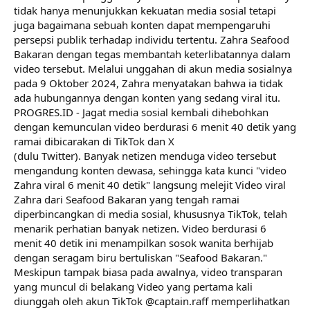
tidak hanya menunjukkan kekuatan media sosial tetapi
juga bagaimana sebuah konten dapat mempengaruhi
persepsi publik terhadap individu tertentu. Zahra Seafood
Bakaran dengan tegas membantah keterlibatannya dalam
video tersebut. Melalui unggahan di akun media sosialnya
pada 9 Oktober 2024, Zahra menyatakan bahwa ia tidak
ada hubungannya dengan konten yang sedang viral itu.
PROGRES.ID - Jagat media sosial kembali dihebohkan
dengan kemunculan video berdurasi 6 menit 40 detik yang
ramai dibicarakan di TikTok dan X
(dulu Twitter). Banyak netizen menduga video tersebut
mengandung konten dewasa, sehingga kata kunci "video
Zahra viral 6 menit 40 detik" langsung melejit Video viral
Zahra dari Seafood Bakaran yang tengah ramai
diperbincangkan di media sosial, khususnya TikTok, telah
menarik perhatian banyak netizen. Video berdurasi 6
menit 40 detik ini menampilkan sosok wanita berhijab
dengan seragam biru bertuliskan "Seafood Bakaran."
Meskipun tampak biasa pada awalnya, video transparan
yang muncul di belakang Video yang pertama kali
diunggah oleh akun TikTok @captain.raff memperlihatkan