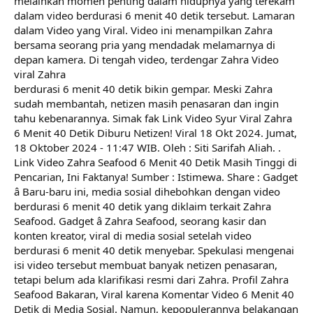
melainkan momen penting dalam hidupnya yang terekam
dalam video berdurasi 6 menit 40 detik tersebut. Lamaran
dalam Video yang Viral. Video ini menampilkan Zahra
bersama seorang pria yang mendadak melamarnya di
depan kamera. Di tengah video, terdengar Zahra Video
viral Zahra
berdurasi 6 menit 40 detik bikin gempar. Meski Zahra
sudah membantah, netizen masih penasaran dan ingin
tahu kebenarannya. Simak fak Link Video Syur Viral Zahra
6 Menit 40 Detik Diburu Netizen! Viral 18 Okt 2024. Jumat,
18 Oktober 2024 - 11:47 WIB. Oleh : Siti Sarifah Aliah. .
Link Video Zahra Seafood 6 Menit 40 Detik Masih Tinggi di
Pencarian, Ini Faktanya! Sumber : Istimewa. Share : Gadget
â Baru-baru ini, media sosial dihebohkan dengan video
berdurasi 6 menit 40 detik yang diklaim terkait Zahra
Seafood. Gadget â Zahra Seafood, seorang kasir dan
konten kreator, viral di media sosial setelah video
berdurasi 6 menit 40 detik menyebar. Spekulasi mengenai
isi video tersebut membuat banyak netizen penasaran,
tetapi belum ada klarifikasi resmi dari Zahra. Profil Zahra
Seafood Bakaran, Viral karena Komentar Video 6 Menit 40
Detik di Media Sosial. Namun, kepopulerannya belakangan