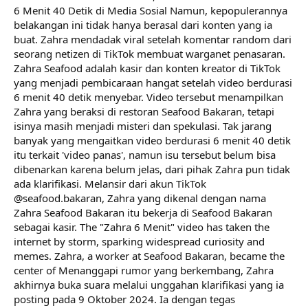
6 Menit 40 Detik di Media Sosial Namun, kepopulerannya
belakangan ini tidak hanya berasal dari konten yang ia
buat. Zahra mendadak viral setelah komentar random dari
seorang netizen di TikTok membuat warganet penasaran.
Zahra Seafood adalah kasir dan konten kreator di TikTok
yang menjadi pembicaraan hangat setelah video berdurasi
6 menit 40 detik menyebar. Video tersebut menampilkan
Zahra yang beraksi di restoran Seafood Bakaran, tetapi
isinya masih menjadi misteri dan spekulasi. Tak jarang
banyak yang mengaitkan video berdurasi 6 menit 40 detik
itu terkait 'video panas', namun isu tersebut belum bisa
dibenarkan karena belum jelas, dari pihak Zahra pun tidak
ada klarifikasi. Melansir dari akun TikTok
@seafood.bakaran, Zahra yang dikenal dengan nama
Zahra Seafood Bakaran itu bekerja di Seafood Bakaran
sebagai kasir. The "Zahra 6 Menit" video has taken the
internet by storm, sparking widespread curiosity and
memes. Zahra, a worker at Seafood Bakaran, became the
center of Menanggapi rumor yang berkembang, Zahra
akhirnya buka suara melalui unggahan klarifikasi yang ia
posting pada 9 Oktober 2024. Ia dengan tegas