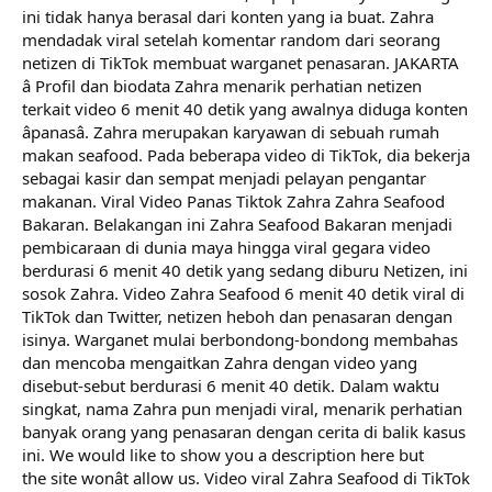
ini tidak hanya berasal dari konten yang ia buat. Zahra
mendadak viral setelah komentar random dari seorang
netizen di TikTok membuat warganet penasaran. JAKARTA
â Profil dan biodata Zahra menarik perhatian netizen
terkait video 6 menit 40 detik yang awalnya diduga konten
âpanasâ. Zahra merupakan karyawan di sebuah rumah
makan seafood. Pada beberapa video di TikTok, dia bekerja
sebagai kasir dan sempat menjadi pelayan pengantar
makanan. Viral Video Panas Tiktok Zahra Zahra Seafood
Bakaran. Belakangan ini Zahra Seafood Bakaran menjadi
pembicaraan di dunia maya hingga viral gegara video
berdurasi 6 menit 40 detik yang sedang diburu Netizen, ini
sosok Zahra. Video Zahra Seafood 6 menit 40 detik viral di
TikTok dan Twitter, netizen heboh dan penasaran dengan
isinya. Warganet mulai berbondong-bondong membahas
dan mencoba mengaitkan Zahra dengan video yang
disebut-sebut berdurasi 6 menit 40 detik. Dalam waktu
singkat, nama Zahra pun menjadi viral, menarik perhatian
banyak orang yang penasaran dengan cerita di balik kasus
ini. We would like to show you a description here but
the site wonât allow us. Video viral Zahra Seafood di TikTok