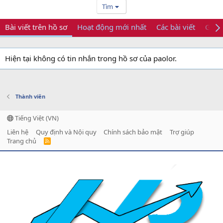
Tìm
Bài viết trên hồ sơ
Hoạt động mới nhất
Các bài viết
Giới 
Hiện tại không có tin nhắn trong hồ sơ của paolor.
Thành viên
Tiếng Việt (VN)
Liên hệ
Quy định và Nội quy
Chính sách bảo mật
Trợ giúp
Trang chủ
R
S
S