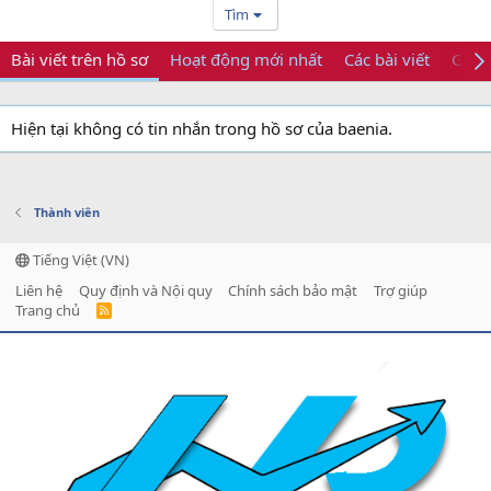
Tìm
Bài viết trên hồ sơ
Hoạt động mới nhất
Các bài viết
Giới 
Hiện tại không có tin nhắn trong hồ sơ của baenia.
Thành viên
Tiếng Việt (VN)
Liên hệ
Quy định và Nội quy
Chính sách bảo mật
Trợ giúp
Trang chủ
R
S
S