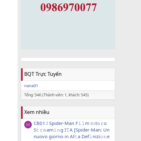
BQT Trực Tuyến
nana01
Tổng: 546 (Thành viên: 1, khách: 545)
Xem nhiều
CB01.! Spider-Man F𝚒𝚕m i𝚗t𝚎𝚛o
M
S𝚝𝚛𝚎am𝚒𝚗g I𝚃A [Spider-Man: Un
nuovo giorno in Al𝚝a Def𝚒nizi𝚘𝚗e