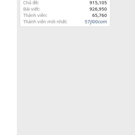
Chủ đề
915,105
Bài viết
926,950
Thành viên
65,760
Thành viên mới nhất
57jl00com