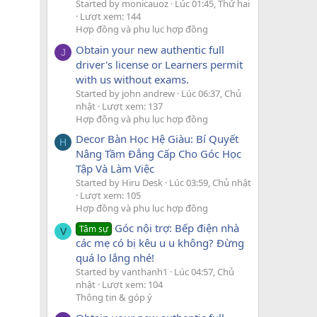
Started by monicauoz
Lúc 01:45, Thứ hai
Lượt xem: 144
Hợp đồng và phụ lục hợp đồng
Obtain your new authentic full
J
driver's license or Learners permit
with us without exams.
Started by john andrew
Lúc 06:37, Chủ
nhật
Lượt xem: 137
Hợp đồng và phụ lục hợp đồng
Decor Bàn Học Hệ Giàu: Bí Quyết
H
Nâng Tầm Đẳng Cấp Cho Góc Học
Tập Và Làm Việc
Started by Hiru Desk
Lúc 03:59, Chủ nhật
Lượt xem: 105
Hợp đồng và phụ lục hợp đồng
Góc nội trợ: Bếp điện nhà
Tâm sự
V
các mẹ có bị kêu u u không? Đừng
quá lo lắng nhé!
Started by vanthanh1
Lúc 04:57, Chủ
nhật
Lượt xem: 104
Thông tin & góp ý