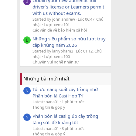
Obtain your new authentic full
J
driver's license or Learners permit
with us without exams.
Started by john andrew
Lúc 06:47, Chủ
nhật
Lượt xem: 101
Các vấn đề về bảo hiểm xã hội
Những siêu phẩm sở hữu lượt truy
L
cập khủng năm 2026
Started by larrypham3
Lúc 01:12, Chủ
nhật
Lượt xem: 100
Chuyện vui nghề nhân sự
Những bài mới nhất
Tối ưu năng suất cây trồng nhờ
N
Phân bón lá Casi Hợp Trí
Latest: nana01
1 phút trước
Thông tin & góp ý
Phân bón lá casi giúp cây trồng
N
tăng sức đề kháng tốt
Latest: nana01
8 phút trước
Thông tin & góp ý