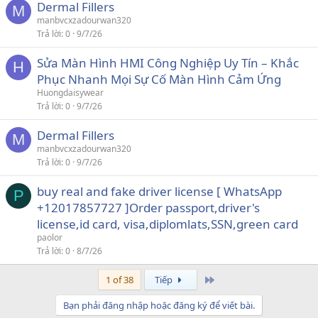
Dermal Fillers
M
manbvcxzadourwan320
Trả lời
0
9/7/26
Sửa Màn Hình HMI Công Nghiệp Uy Tín – Khắc
H
Phục Nhanh Mọi Sự Cố Màn Hình Cảm Ứng
Huongdaisywear
Trả lời
0
9/7/26
Dermal Fillers
M
manbvcxzadourwan320
Trả lời
0
9/7/26
buy real and fake driver license [ WhatsApp
P
+12017857727 ]Order passport,driver's
license,id card, visa,diplomlats,SSN,green card
paolor
Trả lời
0
8/7/26
Last
1 of 38
Tiếp
Bạn phải đăng nhập hoặc đăng ký để viết bài.