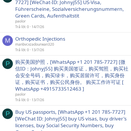
7727] [WeChat-ID: Johnyj55] US-Visa,
Führerscheine, Sozialversicherungsnummern,
Green Cards, Aufenthaltstit
paolor
Trả lời
0
14/7/26
Orthopedic Injections
M
manbvcxzadourwan320
Trả lời
0
13/7/26
购买美国护照，[WhatsApp +1 201 785-7727] [微
P
信ID：Johnyj55] 购买美国签证，购买驾照，购买社
会安全号码，购买绿卡，购买居留许可，购买身份
证，购买证书，购买公民身份。 购买工作许可证 [
WhatsApp +4915733512463 ]
paolor
Trả lời
0
13/7/26
Buy US passports, [WhatsApp +1 201 785-7727]
P
[WeChat ID: Johnyj55] buy US visas, buy driver's
licenses, buy Social Security Numbers, buy