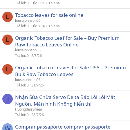
Trả lời
0
Lúc 17:13, Thứ ba
Tobacco leaves for sale online
L
lousejohnson06
Trả lời
0
Lúc 01:43, Thứ ba
Organic Tobacco Leaf for Sale – Buy Premium
L
Raw Tobacco Leaves Online
lousejohnson06
Trả lời
0
2/8/26
Organic Tobacco Leaves for Sale USA – Premium
L
Bulk Raw Tobacco Leaves
lousejohnson06
Trả lời
0
31/7/26
Nhận Sửa Chữa Servo Delta Báo Lỗi Lỗi Mất
H
Nguồn, Màn hình Không hiển thị
Huongdaisywear
Trả lời
0
28/7/26
Comprar passaporte comprar passaporte
W