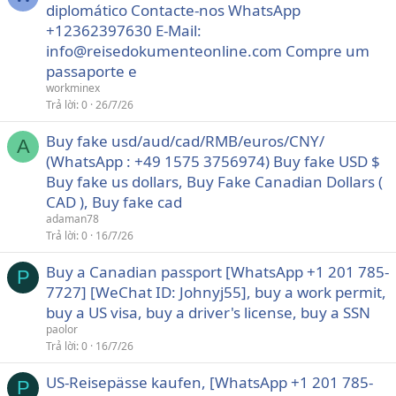
diplomático Contacte-nos WhatsApp
+12362397630 E-Mail:
info@reisedokumenteonline.com Compre um
passaporte e
workminex
Trả lời
0
26/7/26
Buy fake usd/aud/cad/RMB/euros/CNY/
A
(WhatsApp : +49 1575 3756974) Buy fake USD $
Buy fake us dollars, Buy Fake Canadian Dollars (
CAD ), Buy fake cad
adaman78
Trả lời
0
16/7/26
Buy a Canadian passport [WhatsApp +1 201 785-
P
7727] [WeChat ID: Johnyj55], buy a work permit,
buy a US visa, buy a driver's license, buy a SSN
paolor
Trả lời
0
16/7/26
US-Reisepässe kaufen, [WhatsApp +1 201 785-
P