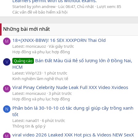
Learners permit with us without exams.
Started by john andrew
Lúc 06:47, Chủ nhật
Lượt xem: 85
Các vấn đề về bảo hiểm xã hội
Những bài mới nhất
18+(XNXX-BBW)! 16 SEX XXXPORN Thai Old
M
Latest: monicauoz
Vài giây trước
Hợp đồng và phụ lục hợp đồng
Bán Đất Màu Giá Rẻ số lượng lớn ở Đồng Nai,
Quảng cáo
V
HCM
Latest: ViVip123
1 phút trước
Kinh nghiệm làm nghề thực tế
Viral Pinay Celebrity Nude Leak Full XXX Video Xvideos
M
Latest: monicauoz
3 phút trước
Hợp đồng và phụ lục hợp đồng
Phân bón lá 30-10-10 có tác dụng gì giúp cây trồng xanh
N
tốt
Latest: nana01
6 phút trước
Thông tin & góp ý
viral video 2026 Leaked XX̷X Hot pics & Videos NEW SexX
M