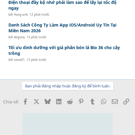
Điện thoại đầy bộ nhớ phải làm sao để lấy lại tốc độ
ngay
bởi
Hung anh
,
12 phút trước
Danh Sách Công Ty Làm App iOS/Android Uy Tín Tại
Miền Nam 2026
bởi
Aegona
,
13 phút trước
Tối ưu dinh dưỡng với giá phân bón lá Bio 36 cho cây
trồng
bởi
nana01
,
13 phút trước
Bạn phải đăng nhập hoặc đăng ký để bình luận.
Facebook
X
Bluesky
LinkedIn
Reddit
Pinterest
Tumblr
WhatsApp
Email
Li
Chia sẻ: