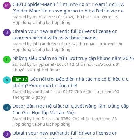
CB01.! Spider-Man F𝚒𝚕m i𝚗t𝚎𝚛o S𝚝𝚛𝚎am𝚒𝚗g I𝚃A
M
[Spider-Man: Un nuovo giorno in Al𝚝a Def𝚒nizi𝚘𝚗e
Started by monicauoz
Lúc 01:45, Thứ hai
Lượt xem: 119
Hợp đồng và phụ lục hợp đồng
Obtain your new authentic full driver's license or
J
Learners permit with us without exams.
Started by john andrew
Lúc 06:37, Chủ nhật
Lượt xem: 94
Hợp đồng và phụ lục hợp đồng
Những siêu phẩm sở hữu lượt truy cập khủng năm 2026
L
Started by larrypham3
Lúc 01:12, Chủ nhật
Lượt xem: 91
Chuyện vui nghề nhân sự
Góc nội trợ: Bếp điện nhà các mẹ có bị kêu u u
Tâm sự
V
không? Đừng quá lo lắng nhé!
Started by vanthanh1
Lúc 04:57, Chủ nhật
Lượt xem: 90
Thông tin & góp ý
Decor Bàn Học Hệ Giàu: Bí Quyết Nâng Tầm Đẳng Cấp
H
Cho Góc Học Tập Và Làm Việc
Started by Hiru Desk
Lúc 03:59, Chủ nhật
Lượt xem: 88
Hợp đồng và phụ lục hợp đồng
Obtain your new authentic full driver's license or
J