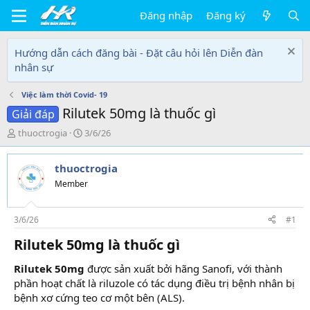
Đăng nhập
Đăng ký
Hướng dẫn cách đăng bài - Đặt câu hỏi lên Diễn đàn
nhân sự
Việc làm thời Covid- 19
Rilutek 50mg là thuốc gì
Giải đáp
T
N
thuoctrogia
3/6/26
h
g
r
à
thuoctrogia
e
y
a
g
Member
d
ử
s
i
t
3/6/26
#1
a
Rilutek 50mg là thuốc gì
r
t
Rilutek 50mg
được sản xuất bởi hãng Sanofi, với thành
e
r
phần hoạt chất là riluzole có tác dụng điều trị bệnh nhân bị
bệnh xơ cứng teo cơ một bên (ALS).