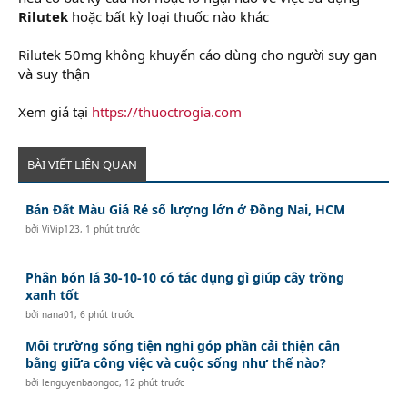
Rilutek
hoặc bất kỳ loại thuốc nào khác
Rilutek 50mg không khuyến cáo dùng cho người suy gan
và suy thận
Xem giá tại
https://thuoctrogia.com
BÀI VIẾT LIÊN QUAN
Bán Đất Màu Giá Rẻ số lượng lớn ở Đồng Nai, HCM
bởi
ViVip123
,
1 phút trước
Phân bón lá 30-10-10 có tác dụng gì giúp cây trồng
xanh tốt
bởi
nana01
,
6 phút trước
Môi trường sống tiện nghi góp phần cải thiện cân
bằng giữa công việc và cuộc sống như thế nào?
bởi
lenguyenbaongoc
,
12 phút trước