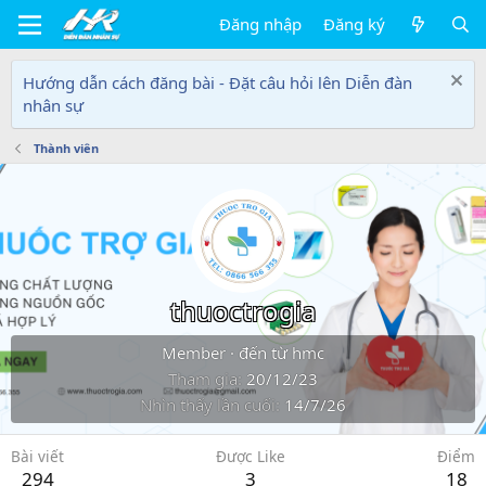
Đăng nhập
Đăng ký
Hướng dẫn cách đăng bài - Đặt câu hỏi lên Diễn đàn
nhân sự
Thành viên
thuoctrogia
Member
·
đến từ
hmc
Tham gia
20/12/23
Nhìn thấy lần cuối
14/7/26
Bài viết
Được Like
Điểm
294
3
18