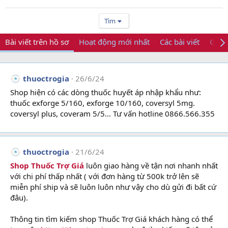
Tìm
Bài viết trên hồ sơ
Hoạt động mới nhất
Các bài viết
Giới 
thuoctrogia
26/6/24
Shop hiện có các dòng thuốc huyết áp nhập khẩu như:
thuốc exforge 5/160, exforge 10/160, coversyl 5mg.
coversyl plus, coveram 5/5… Tư vấn hotline 0866.566.355
thuoctrogia
21/6/24
Shop Thuốc Trợ Giá
luôn giao hàng về tận nơi nhanh nhất
với chi phí thấp nhất ( với đơn hàng từ 500k trở lên sẽ
miễn phí ship và sẽ luôn luôn như vậy cho dù gửi đi bất cứ
đâu).
Thông tin tìm kiếm shop Thuốc Trợ Giá khách hàng có thể