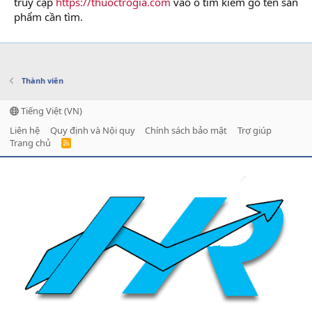
truy cập
https://thuoctrogia.com
vào ô tìm kiếm gõ tên sản
phẩm cần tìm.
Thành viên
Tiếng Việt (VN)
Liên hệ
Quy định và Nội quy
Chính sách bảo mật
Trợ giúp
Trang chủ
R
S
S