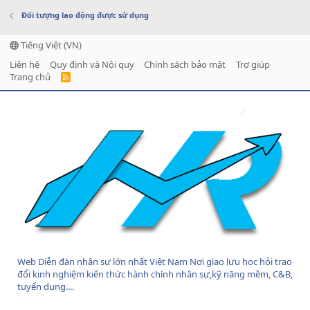
Đối tượng lao động được sử dụng
Tiếng Việt (VN)
Liên hệ
Quy định và Nội quy
Chính sách bảo mật
Trợ giúp
Trang chủ
R
S
S
Web Diễn đàn nhân sự lớn nhất Việt Nam Nơi giao lưu học hỏi trao
đổi kinh nghiệm kiến thức hành chính nhân sự,kỹ năng mềm, C&B,
tuyển dụng....