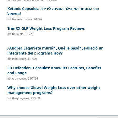
Ketonic Capsules: זוהי הנוסחה המובילה הזמינה לירידה
במשקל!
bởi
GreenFarmsbuy
,
3/8/26
TrimRX GLP Weight Loss Program Reviews
bởi
Dolloinfo
,
3/8/26
¿Andrea Legarreta murió? ¿Qué le pasó? ¿Falleció un
integrante del programa Hoy?
bởi
monicauoz
,
31/7/26
ED Defender+ Capsules: Know Its Features, Benefits
and Range
bởi
Arthryontry
,
23/7/26
Why choose Glowzi Weight Loss over other weight
management programs?
bởi
theglbuyowzi
,
23/7/26