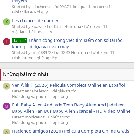
Players
Started by luluchiemi
Lúc 09:37 Hôm qua
Lượt xem: 11
Giới thiệu & Nội quy
Les chances de gagner
X
Started by Xuawei
Lúc 09:52 Hôm qua
Lượt xem: 11
Việc làm thời Covid- 19
Thành công trong việc tìm kiếm con số tài lộc
Tâm sự
T
không chỉ dựa vào vận may
Started by tm5483972
Lúc 12:43 Hôm qua
Lượt xem: 11
Định hướng nghề nghiệp
Những bài mới nhất
Ver 八仙！ (2026) Película Completa Online en Español
A
Latest: annabellesog
Vài giây trước
Hợp đồng và phụ lục hợp đồng
Full Baby Alien And Jade Teen Baby Alien And Jadeteen
M
Baby Alien Fan Bus Baby Alien Scandal - HD Video Online
Latest: monicauoz
1 phút trước
Hợp đồng và phụ lục hợp đồng
Haciendo amigos (2026) Película Completa Online Gratis
A