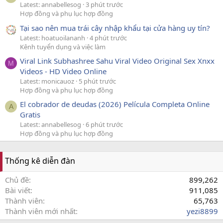
Latest: annabellesog
3 phút trước
Hợp đồng và phụ lục hợp đồng
Tại sao nên mua trái cây nhập khẩu tại cửa hàng uy tín?
Latest: hoatuoilananh
4 phút trước
Kênh tuyển dụng và việc làm
Viral Link Subhashree Sahu Viral Video Original Sex Xnxx
M
Videos - HD Video Online
Latest: monicauoz
5 phút trước
Hợp đồng và phụ lục hợp đồng
El cobrador de deudas (2026) Película Completa Online
A
Gratis
Latest: annabellesog
6 phút trước
Hợp đồng và phụ lục hợp đồng
Thống kê diễn đàn
Chủ đề
899,262
Bài viết
911,085
Thành viên
65,763
Thành viên mới nhất
yezi8899