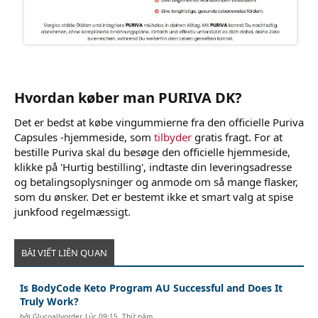
Hvordan køber man PURIVA DK?
Det er bedst at købe vingummierne fra den officielle Puriva
Capsules -hjemmeside, som
tilbyder
gratis fragt. For at
bestille Puriva skal du besøge den officielle hjemmeside,
klikke på 'Hurtig bestilling', indtaste din leveringsadresse
og betalingsoplysninger og anmode om så mange flasker,
som du ønsker. Det er bestemt ikke et smart valg at spise
junkfood regelmæssigt.
BÀI VIẾT LIÊN QUAN
Is BodyCode Keto Program AU Successful and Does It
Truly Work?
bởi
Glucoallyorder
,
Lúc 09:15, Thứ năm