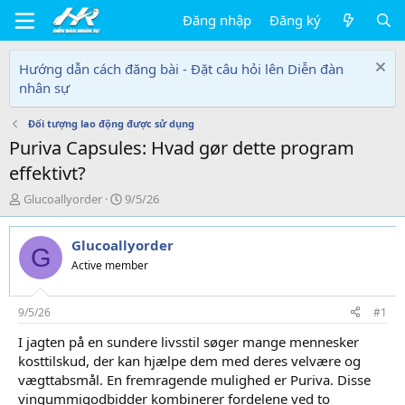
Đăng nhập
Đăng ký
Hướng dẫn cách đăng bài - Đặt câu hỏi lên Diễn đàn
nhân sự
Đối tượng lao động được sử dụng
Puriva Capsules: Hvad gør dette program
effektivt?
T
N
Glucoallyorder
9/5/26
h
g
r
à
Glucoallyorder
e
y
G
a
g
Active member
d
ử
s
i
t
9/5/26
#1
a
I jagten på en sundere livsstil søger mange mennesker
r
kosttilskud, der kan hjælpe dem med deres velvære og
t
e
vægttabsmål. En fremragende mulighed er Puriva. Disse
r
vingummigodbidder kombinerer fordelene ved to