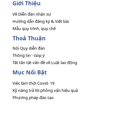
Giới Thiệu
Về Diễn đàn nhân sự
Hướng dẫn đăng ký & Viết bài
Mẫu quy trình, quy chế
Thoả Thuận
Nội Quy diễn đàn
Thông tin - Góp ý
Tất tần tật vấn đề về Luật lao động
Mục Nổi Bật
Việc làm thời Covid- 19
Kỹ năng trả lời phỏng vấn hiệu quả
Phương pháp đào tạo