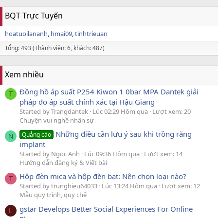
BQT Trực Tuyến
hoatuoilananh
hmai09
tinhtrieuan
Tổng: 493 (Thành viên: 6, khách: 487)
Xem nhiều
Đồng hồ áp suất P254 Kiwon 1 0bar MPA Dantek giải
T
pháp đo áp suất chính xác tại Hậu Giang
Started by Trangdantek
Lúc 02:29 Hôm qua
Lượt xem: 20
Chuyện vui nghề nhân sự
Những điều cần lưu ý sau khi trồng răng
Quảng cáo
N
implant
Started by Ngọc Anh
Lúc 09:36 Hôm qua
Lượt xem: 14
Hướng dẫn đăng ký & Viết bài
Hộp đèn mica và hộp đèn bạt: Nên chọn loại nào?
T
Started by trunghieu64033
Lúc 13:24 Hôm qua
Lượt xem: 12
Mẫu quy trình, quy chế
gstar Develops Better Social Experiences For Online
L