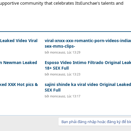
supportive community that celebrates ItsEunchae's talents and
Leaked Video Viral
viral-xnxx-xxx-romantic-porn-videos-india
sex-mms-clips-
bởi
monicauoz
,
Lúc 13:29
den Newman Leaked
Esposo Video Intimo Filtrado Original Lea
18+ SEX Full
bởi
monicauoz
,
Lúc 13:23
ked XX̷X Hot pics &
sajini shinde ka viral video Original Leake
SEX Full
bởi
monicauoz
,
Lúc 13:17
Bạn phải đăng nhập hoặc đăng ký để bì