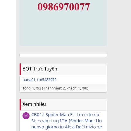
BQT Trực Tuyến
nana01
tm5483972
Tổng: 1,792 (Thành viên: 2, khách: 1,790)
Xem nhiều
CB01.! Spider-Man F𝚒𝚕m i𝚗t𝚎𝚛o
M
S𝚝𝚛𝚎am𝚒𝚗g I𝚃A [Spider-Man: Un
nuovo giorno in Al𝚝a Def𝚒nizi𝚘𝚗e