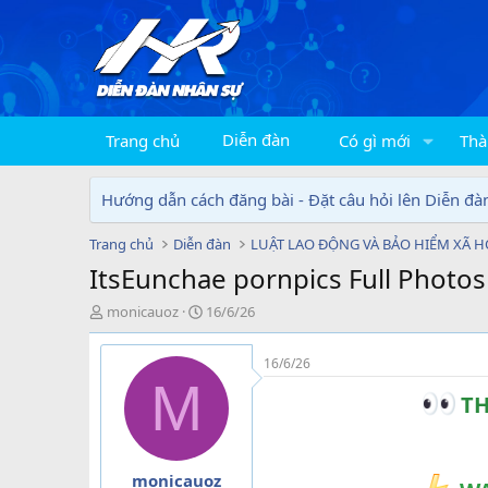
Diễn đàn
Trang chủ
Có gì mới
Thà
Hướng dẫn cách đăng bài - Đặt câu hỏi lên Diễn đà
Trang chủ
Diễn đàn
LUẬT LAO ĐỘNG VÀ BẢO HIỂM XÃ H
ItsEunchae pornpics Full Photo
T
N
monicauoz
16/6/26
h
g
r
à
16/6/26
e
y
M
a
g
TH
d
ử
s
i
t
a
monicauoz
r