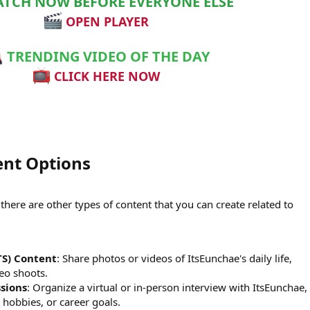
TCH NOW BEFORE EVERYONE ELSE
OPEN PLAYER
TRENDING VIDEO OF THE DAY
CLICK HERE NOW
nt Options​
there are other types of content that you can create related to
TS) Content
: Share photos or videos of ItsEunchae's daily life,
eo shoots.
sions
: Organize a virtual or in-person interview with ItsEunchae,
, hobbies, or career goals.