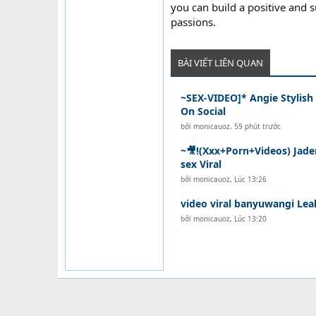
you can build a positive and 
passions.
BÀI VIẾT LIÊN QUAN
~SEX-VIDEO]* Angie Stylish 
On Social
bởi
monicauoz
,
59 phút trước
~🎥!(Xxx+Porn+Videos) Ja
sex Viral
bởi
monicauoz
,
Lúc 13:26
video viral banyuwangi Lea
bởi
monicauoz
,
Lúc 13:20