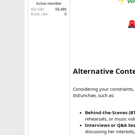
WA
Active member
t
Bài viết
58,486
e
Được Like
0
r
Alternative Conte
Considering your constraints, 
ItsEunchae, such as:
Behind-the-Scenes (B
rehearsals, or music vid
Interviews or Q&A Ses
discussing her interests