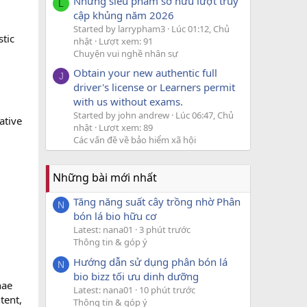
Những siêu phẩm sở hữu lượt truy
L
cập khủng năm 2026
Started by larrypham3
Lúc 01:12, Chủ
stic
nhật
Lượt xem: 91
Chuyện vui nghề nhân sự
Obtain your new authentic full
J
driver's license or Learners permit
with us without exams.
Started by john andrew
Lúc 06:47, Chủ
ative
nhật
Lượt xem: 89
Các vấn đề về bảo hiểm xã hội
Những bài mới nhất
Tăng năng suất cây trồng nhờ Phân
N
bón lá bio hữu cơ
Latest: nana01
3 phút trước
Thông tin & góp ý
Hướng dẫn sử dụng phân bón lá
N
bio bizz tối ưu dinh dưỡng
hae
Latest: nana01
10 phút trước
tent,
Thông tin & góp ý