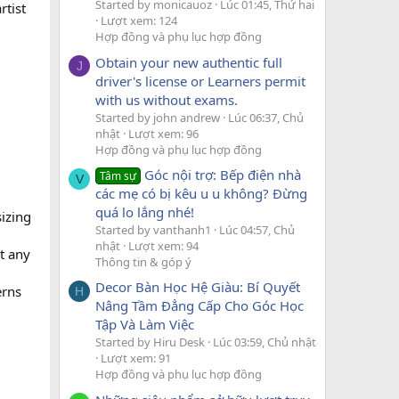
Started by monicauoz
Lúc 01:45, Thứ hai
rtist
Lượt xem: 124
Hợp đồng và phụ lục hợp đồng
Obtain your new authentic full
J
driver's license or Learners permit
with us without exams.
Started by john andrew
Lúc 06:37, Chủ
nhật
Lượt xem: 96
Hợp đồng và phụ lục hợp đồng
Góc nội trợ: Bếp điện nhà
Tâm sự
V
các mẹ có bị kêu u u không? Đừng
quá lo lắng nhé!
sizing
Started by vanthanh1
Lúc 04:57, Chủ
nhật
Lượt xem: 94
t any
Thông tin & góp ý
Decor Bàn Học Hệ Giàu: Bí Quyết
erns
H
Nâng Tầm Đẳng Cấp Cho Góc Học
Tập Và Làm Việc
Started by Hiru Desk
Lúc 03:59, Chủ nhật
Lượt xem: 91
Hợp đồng và phụ lục hợp đồng