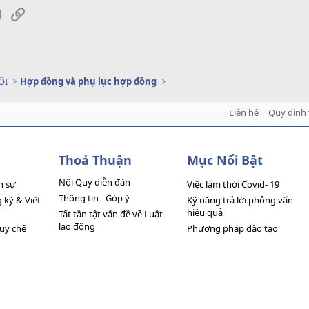
sApp
Email
Link
ỘI
Hợp đồng và phụ lục hợp đồng
Liên hệ
Quy định 
Thoả Thuận
Mục Nổi Bật
Nội Quy diễn đàn
n sự
Việc làm thời Covid- 19
Thông tin - Góp ý
ký & Viết
Kỹ năng trả lời phỏng vấn
hiệu quả
Tất tần tật vấn đề về Luật
lao động
quy chế
Phương pháp đào tạo