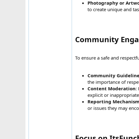
Photography or Artwo
to create unique and tas
Community Enga
To ensure a safe and respect
Community Guidelin
the importance of respe
Content Moderation
:
explicit or inappropriat
Reporting Mechanis
or issues they may enco
Focus on ItsEunch