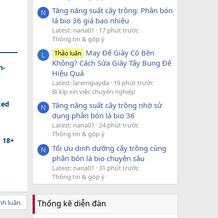
Tăng năng suất cây trồng: Phân bón
N
lá bio 36 giá bao nhiêu
Latest: nana01
17 phút trước
Thông tin & góp ý
May Đế Giày Có Bền
Thảo luận
L
Không? Cách Sửa Giày Tây Bung Đế
n-
Hiệu Quả
Latest: laremgiayda
19 phút trước
Bí kíp xin việc chuyên nghiệp
ked
Tăng năng suất cây trồng nhờ sử
N
dụng phân bón lá bio 36
Latest: nana01
24 phút trước
Thông tin & góp ý
d 18+
Tối ưu dinh dưỡng cây trồng cùng
N
phân bón lá bio chuyên sâu
Latest: nana01
31 phút trước
Thông tin & góp ý
Thống kê diễn đàn
nh luận.