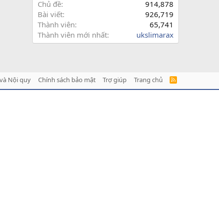
Chủ đề
914,878
Bài viết
926,719
Thành viên
65,741
Thành viên mới nhất
ukslimarax
và Nội quy
Chính sách bảo mật
Trợ giúp
Trang chủ
R
S
S