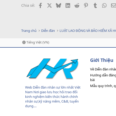
Facebook
X
Bluesky
LinkedIn
Reddit
Pinterest
Tumblr
What
Chia sẻ:
Trang chủ
Diễn đàn
LUẬT LAO ĐỘNG VÀ BẢO HIỂM XÃ H
Tiếng Việt (VN)
Giới Thiệu
Về Diễn đàn nhâ
Hướng dẫn đăng 
bài
Mẫu quy trình, 
Web Diễn đàn nhân sự lớn nhất Việt
Nam Nơi giao lưu học hỏi trao đổi
kinh nghiệm kiến thức hành chính
nhân sự,kỹ năng mềm, C&B, tuyển
dụng....