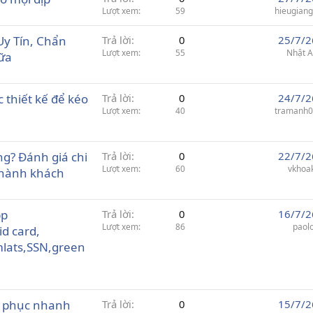
Lượt xem
59
hieugian
Uy Tín, Chẩn
Trả lời
0
25/7/2
Lượt xem
55
Nhật 
ữa
 thiết kế để kéo
Trả lời
0
24/7/2
Lượt xem
40
tramanh
ng? Đánh giá chi
Trả lời
0
22/7/2
Lượt xem
60
vkhoa
à hành khách
pp
Trả lời
0
16/7/2
Lượt xem
86
paol
id card,
mlats,SSN,green
ắc phục nhanh
Trả lời
0
15/7/2