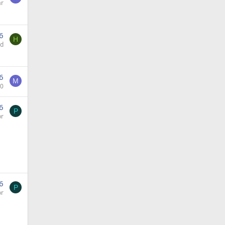
ar
6
H
rd
6
M
0
6
P
or
6
P
or