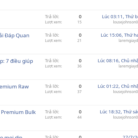
Trả lời
0
Lúc 03:11, Thứ b
Lượt xem
15
lousejohnson
iải Đáp Quan
Trả lời
0
Lúc 15:06, Thứ ha
Lượt xem
21
laremgiay
p: 7 điều giúp
Trả lời
0
Lúc 08:16, Chủ nhậ
Lượt xem
36
laremgiay
Premium Raw
Trả lời
0
Lúc 01:22, Chủ nhậ
Lượt xem
37
lousejohnson
– Premium Bulk
Trả lời
0
Lúc 18:32, Thứ sá
Lượt xem
44
lousejohnson
o mọi dịp
Trả lời
0
27/7/2