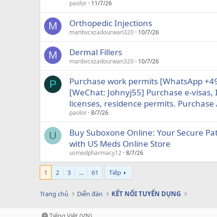
paolor
11/7/26
Orthopedic Injections
M
manbvcxzadourwan320
10/7/26
Dermal Fillers
M
manbvcxzadourwan320
10/7/26
Purchase work permits [WhatsApp +
P
[WeChat: Johnyj55] Purchase e-visas, I
licenses, residence permits. Purchase 
paolor
8/7/26
Buy Suboxone Online: Your Secure Pa
U
with US Meds Online Store
usmedpharmacy12
8/7/26
1
2
3
...
61
Tiếp
Trang chủ
Diễn đàn
KẾT NỐI TUYỂN DỤNG
Tiếng Việt (VN)