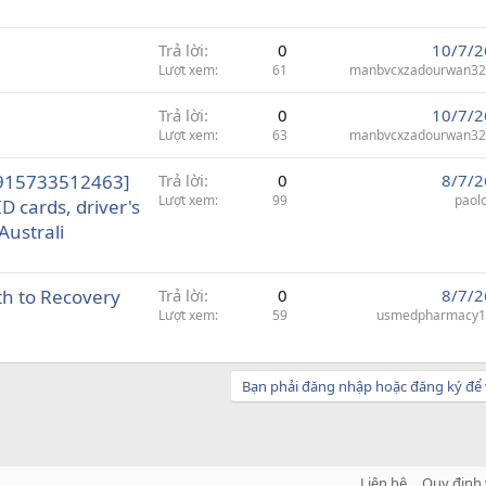
Trả lời
0
10/7/2
Lượt xem
61
manbvcxzadourwan32
Trả lời
0
10/7/2
Lượt xem
63
manbvcxzadourwan32
4915733512463]
Trả lời
0
8/7/2
Lượt xem
99
paol
D cards, driver's
Australi
th to Recovery
Trả lời
0
8/7/2
Lượt xem
59
usmedpharmacy1
Bạn phải đăng nhập hoặc đăng ký để v
Liên hệ
Quy định 