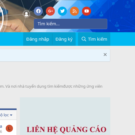
Đăng nhập
Đăng ký
Tìm kiếm
iếm. Và nơi nhà tuyển dụng tìm kiếmđược những ứng viên
ộ lọc
a
L
06