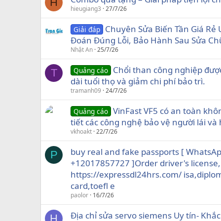
H
hieugiang3
27/7/26
Chuyên Sửa Biến Tần Giá Rẻ 
Giải đáp
Đoán Đúng Lỗi, Bảo Hành Sau Sửa Ch
Nhật An
25/7/26
Chổi than công nghiệp được
Quảng cáo
T
dài tuổi thọ và giảm chi phí bảo trì.
tramanh09
24/7/26
VinFast VF5 có an toàn khô
Quảng cáo
tiết các công nghệ bảo vệ người lái v
vkhoakt
22/7/26
buy real and fake passports [ WhatsA
P
+12017857727 ]Order driver's license,
https://expressdl24hrs.com/ isa,diplo
card,toefl e
paolor
16/7/26
Địa chỉ sửa servo siemens Uy tín- Kh
H