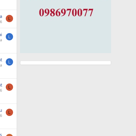
a
L
06
i
L
da
t
L
da
t
L
06
u
L
06
6