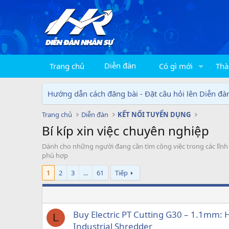
Diễn đàn
Trang chủ
Có gì mới
Thà
Hướng dẫn cách đăng bài - Đặt câu hỏi lên Diễn đà
Trang chủ
Diễn đàn
KẾT NỐI TUYỂN DỤNG
Bí kíp xin việc chuyên nghiệp
Dành cho những người đang cần tìm công việc trong các lĩn
phù hợp
1
2
3
...
61
Tiếp
Buy Electric PT Cutting G30 – 1.1mm: 
L
Industrial Shredder