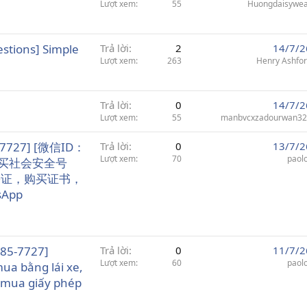
Lượt xem
55
Huongdaisywe
stions] Simple
Trả lời
2
14/7/2
Lượt xem
263
Henry Ashfo
Trả lời
0
14/7/2
Lượt xem
55
manbvcxzadourwan32
7727] [微信ID：
Trả lời
0
13/7/2
Lượt xem
70
paol
，购买社会安全号
份证，购买证书，
App
785-7727]
Trả lời
0
11/7/2
Lượt xem
60
paol
ua bằng lái xe,
, mua giấy phép