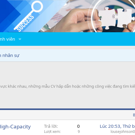
nh viên
n nhân sự
h vực khác nhau, những mẫu CV hấp dẫn hoặc những công việc đang tìm k
B
High-Capacity
Trả lời
0
Lúc 20:53, Thứ b
Lượt xem
9
lousejohnson