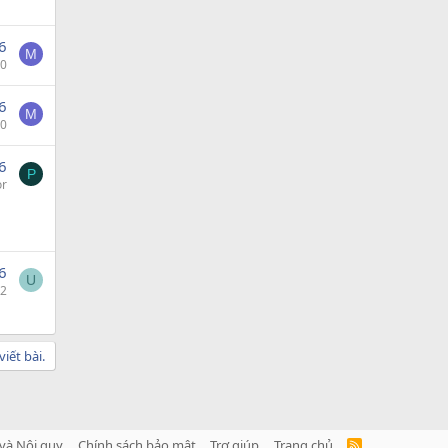
6
M
0
6
M
0
6
P
or
6
U
2
iết bài.
và Nội quy
Chính sách bảo mật
Trợ giúp
Trang chủ
R