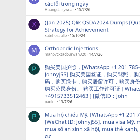
các lỗi trong ngày
Huongdaisywear
15/7/26
(Jan 2025) Qlik QSDA2024 Dumps [Que
X
Strategy for Achievement
xutehosaulle
15/10/24
Orthopedic Injections
M
manbvcxzadourwan320
14/7/26
购买美国护照，[WhatsApp +1 201 785-
P
Johnyj55] 购买美国签证，购买驾照
码，购买绿卡，购买居留许可，购买身
购买公民身份。 购买工作许可证 [ Whats
+4915733512463 ] [微信ID：John
paolor
13/7/26
Mua hộ chiếu Mỹ, [WhatsApp +1 201 
P
[WeChat ID: Johnyj55], mua visa Mỹ, m
mua số an sinh xã hội, mua thẻ xanh
cư