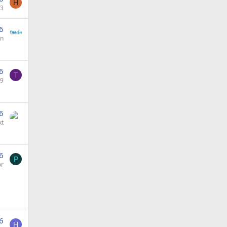
H
g3
6
An
6
T
09
6
kt
6
P
or
6
H