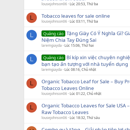
lousejohnson06
Lúc 20:53, Thứ ba
Tobacco leaves for sale online
L
lousejohnson06
Lúc 03:11, Thứ ba
Tặng Giày Có Ý Nghĩa Gì? G
Quảng cáo
L
Niệm Chia Tay Đúng Sai
laremgiayda
Lúc 15:06, Thứ hai
Bí kíp xin việc chuyên nghiệ
Quảng cáo
L
bạn tạo ấn tượng với nhà tuyển dụng
laremgiayda
Lúc 08:16, Chủ nhật
Organic Tobacco Leaf for Sale – Buy 
L
Tobacco Leaves Online
lousejohnson06
Lúc 01:22, Chủ nhật
Organic Tobacco Leaves for Sale USA 
L
Raw Tobacco Leaves
lousejohnson06
Lúc 18:32, Thứ sáu
Combo quà tặng – Giải pháp tiện lợi ch