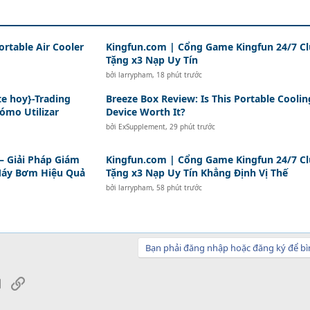
ortable Air Cooler
Kingfun.com | Cổng Game Kingfun 24/7 C
Tặng x3 Nạp Uy Tín
bởi
larrypham
,
18 phút trước
e hoy}-Trading
Breeze Box Review: Is This Portable Coolin
Cómo Utilizar
Device Worth It?
bởi
ExSupplement
,
29 phút trước
– Giải Pháp Giám
Kingfun.com | Cổng Game Kingfun 24/7 C
Máy Bơm Hiệu Quả
Tặng x3 Nạp Uy Tín Khẳng Định Vị Thế
bởi
larrypham
,
58 phút trước
Bạn phải đăng nhập hoặc đăng ký để bì
sApp
Email
Link