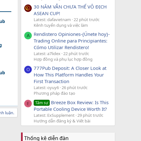
30 NĂM VẪN CHƯA THỂ VÔ ĐỊCH
ASEAN CUP!
Latest: dafavietnam
22 phút trước
lub
Kênh tuyển dụng và việc làm
Rendistero Opiniones-{Únete hoy}-
A
Trading Online para Principiantes:
g
Cómo Utilizar Rendistero!
Latest: a7lidex
22 phút trước
Hợp đồng và phụ lục hợp đồng
777Pub Deposit: A Closer Look at
O
lub
How This Platform Handles Your
First Transaction
Latest: oyuy6
26 phút trước
Phương pháp đào tạo
Breeze Box Review: Is This
Tâm sự
E
Portable Cooling Device Worth It?
nh luận.
Latest: ExSupplement
29 phút trước
Hướng dẫn đăng ký & Viết bài
Thống kê diễn đàn