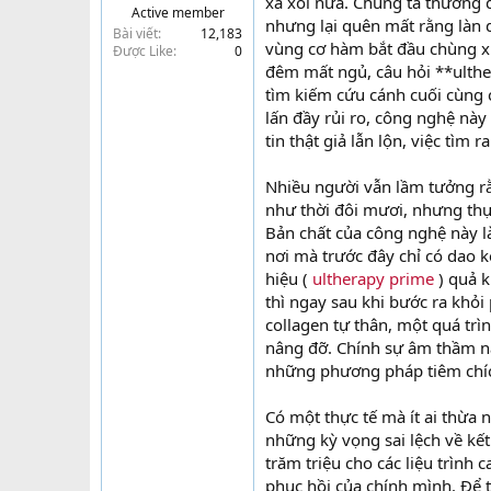
xa xôi nữa. Chúng ta thường 
Active member
t
nhưng lại quên mất rằng làn 
Bài viết
12,183
e
vùng cơ hàm bắt đầu chùng x
Được Like
0
r
đêm mất ngủ, câu hỏi **ulther
tìm kiếm cứu cánh cuối cùng
lấn đầy rủi ro, công nghệ nà
tin thật giả lẫn lộn, việc tìm 
Nhiều người vẫn lầm tưởng rằn
như thời đôi mươi, nhưng thự
Bản chất của công nghệ này là
nơi mà trước đây chỉ có dao k
hiệu (
ultherapy prime
) quả k
thì ngay sau khi bước ra khỏi 
collagen tự thân, một quá trình
nâng đỡ. Chính sự âm thầm nà
những phương pháp tiêm chí
Có một thực tế mà ít ai thừa 
những kỳ vọng sai lệch về kế
trăm triệu cho các liệu trình
phục hồi của chính mình. Để t