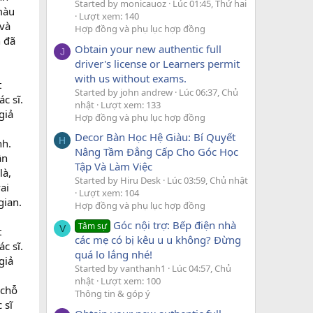
Started by monicauoz
Lúc 01:45, Thứ hai
màu
Lượt xem: 140
 và
Hợp đồng và phụ lục hợp đồng
n đã
Obtain your new authentic full
J
driver's license or Learners permit
with us without exams.
t
Started by john andrew
Lúc 06:37, Chủ
c sĩ.
nhật
Lượt xem: 133
giả
Hợp đồng và phụ lục hợp đồng
Decor Bàn Học Hệ Giàu: Bí Quyết
H
nh.
Nâng Tầm Đẳng Cấp Cho Góc Học
ần
Tập Và Làm Việc
là,
Started by Hiru Desk
Lúc 03:59, Chủ nhật
ai
Lượt xem: 104
gian.
Hợp đồng và phụ lục hợp đồng
Góc nội trợ: Bếp điện nhà
Tâm sự
V
t
các mẹ có bị kêu u u không? Đừng
c sĩ.
quá lo lắng nhé!
giả
Started by vanthanh1
Lúc 04:57, Chủ
nhật
Lượt xem: 100
 chỗ
Thông tin & góp ý
 sĩ