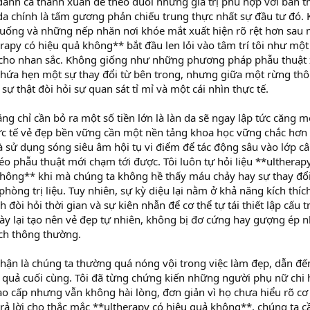
dành cả thanh xuân để theo đuổi những giá trị phù hợp với bản t
da chính là tấm gương phản chiếu trung thực nhất sự đầu tư đó. 
uống và những nếp nhăn nơi khóe mắt xuất hiện rõ rệt hơn sau 
apy có hiệu quả không** bắt đầu len lỏi vào tâm trí tôi như một
 cho nhan sắc. Không giống như những phương pháp phẫu thuật
y hứa hẹn một sự thay đổi từ bên trong, nhưng giữa một rừng th
ra sự thật đòi hỏi sự quan sát tỉ mỉ và một cái nhìn thực tế.
g chỉ cần bỏ ra một số tiền lớn là làn da sẽ ngay lập tức căng 
c tế vẻ đẹp bền vững cần một nền tảng khoa học vững chắc hơn 
 sử dụng sóng siêu âm hội tụ vi điểm để tác động sâu vào lớp câ
éo phẫu thuật mới chạm tới được. Tôi luôn tự hỏi liệu **ultherap
hông** khi mà chúng ta không hề thấy máu chảy hay sự thay đổi
phòng trị liệu. Tuy nhiên, sự kỳ diệu lại nằm ở khả năng kích thíc
 đòi hỏi thời gian và sự kiên nhẫn để cơ thể tự tái thiết lập cấu t
y lại tạo nên vẻ đẹp tự nhiên, không bị đơ cứng hay gượng ép 
ch thông thường.
nhận là chúng ta thường quá nóng vội trong việc làm đẹp, dẫn đế
t quả cuối cùng. Tôi đã từng chứng kiến những người phụ nữ chi
 cao cấp nhưng vẫn không hài lòng, đơn giản vì họ chưa hiểu rõ cơ
rả lời cho thắc mắc **ultherapy có hiệu quả không**, chúng ta c