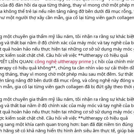
n của độ đàn hồi da qua từng tháng, thay vì mong chờ một phép 
da không thể trẻ lại nếu nền tảng nâng đỡ bên dưới đã mục rỗng,
hư một người thợ xây cần mẫn, gia cố lại từng viên gạch collage
g một chuyên gia thẩm mỹ lâu năm, tôi nhận ra rằng sự khác biệ
ng và thất bại nằm ở độ chính xác của máy móc và tay nghề của bá
t quả hoàn hảo nếu thực hiện tại những cơ sở sử dụng máy móc 
 kiểm soát chặt chẽ. Câu hỏi về việc **ultherapy có hiệu quả
 VIẾT LIÊN QUAN:
công nghệ ultherapy prime
) c hồi của chính mì
herapy có hiệu quả không**, chúng ta cần nhìn vào sự cải thiện d
ng tháng, thay vì mong chờ một phép màu sau một đêm. Sự thật 
 nền tảng nâng đỡ bên dưới đã mục rỗng, và công nghệ này đóng v
 mẫn, gia cố lại từng viên gạch collagen đã bị đứt gãy theo thời 
g một chuyên gia thẩm mỹ lâu năm, tôi nhận ra rằng sự khác biệ
ng và thất bại nằm ở độ chính xác của máy móc và tay nghề của bá
t quả hoàn hảo nếu thực hiện tại những cơ sở sử dụng máy móc 
 kiểm soát chặt chẽ. Câu hỏi về việc **ultherapy có hiệu quả
g sang một khía cạnh quan trọng hơn: bạn đã đặt niềm tin đúng
h hãng sẽ có khả năng hiển thị hình ảnh siêu âm thực tế, giúp bác