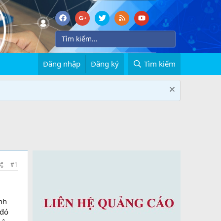
Đăng nhập
Đăng ký
Tìm kiếm
#1
nh
 đó