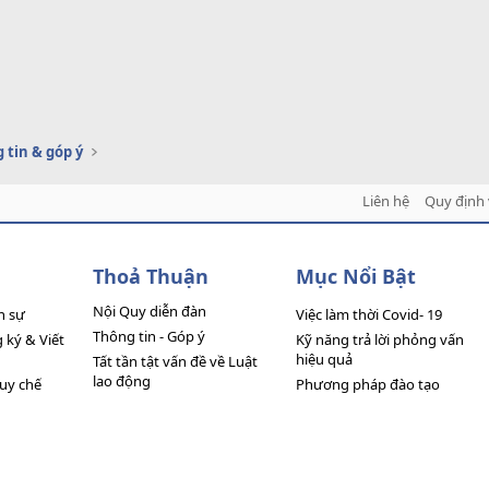
 tin & góp ý
Liên hệ
Quy định 
Thoả Thuận
Mục Nổi Bật
Nội Quy diễn đàn
n sự
Việc làm thời Covid- 19
Thông tin - Góp ý
ký & Viết
Kỹ năng trả lời phỏng vấn
hiệu quả
Tất tần tật vấn đề về Luật
lao động
quy chế
Phương pháp đào tạo