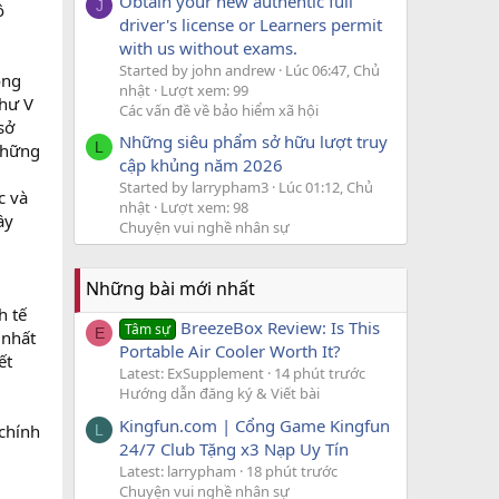
Obtain your new authentic full
J
ô
driver's license or Learners permit
with us without exams.
Started by john andrew
Lúc 06:47, Chủ
óng
nhật
Lượt xem: 99
như V
Các vấn đề về bảo hiểm xã hội
sở
Những siêu phẩm sở hữu lượt truy
L
 những
cập khủng năm 2026
Started by larrypham3
Lúc 01:12, Chủ
c và
nhật
Lượt xem: 98
ầy
Chuyện vui nghề nhân sự
Những bài mới nhất
h tế
BreezeBox Review: Is This
Tâm sự
E
 nhất
Portable Air Cooler Worth It?
ết
Latest: ExSupplement
14 phút trước
Hướng dẫn đăng ký & Viết bài
Kingfun.com | Cổng Game Kingfun
chính
L
24/7 Club Tặng x3 Nạp Uy Tín
Latest: larrypham
18 phút trước
Chuyện vui nghề nhân sự