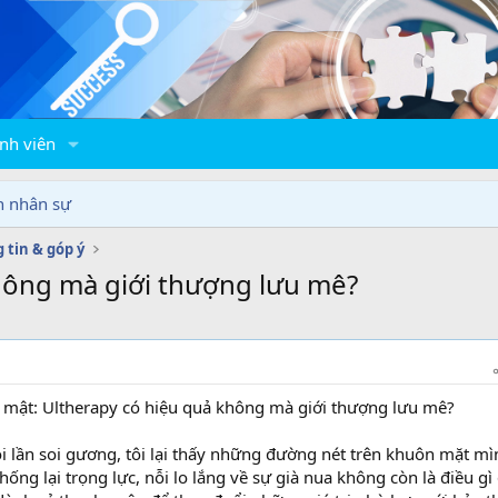
nh viên
n nhân sự
 tin & góp ý
không mà giới thượng lưu mê?
í mật: Ultherapy có hiệu quả không mà giới thượng lưu mê?
lần soi gương, tôi lại thấy những đường nét trên khuôn mặt mì
ống lại trọng lực, nỗi lo lắng về sự già nua không còn là điều gì