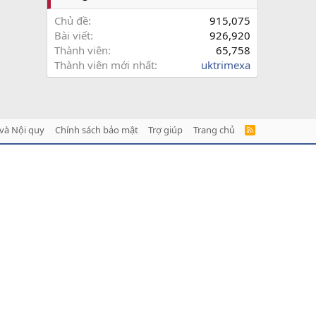
Chủ đề
915,075
Bài viết
926,920
Thành viên
65,758
Thành viên mới nhất
uktrimexa
và Nội quy
Chính sách bảo mật
Trợ giúp
Trang chủ
R
S
S