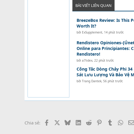
BÀI VIẾT LIÊN QUAN
BreezeBox Review: Is This P
Worth It?
bởi
ExSupplement
,
14 phút trước
Rendistero Opiniones-{Únet
Online para Principiantes: 
Rendistero!
bởi
a7lidex
,
22 phút trước
Công Tắc Dòng Chảy Phi 34 
Sát Lưu Lượng Và Bảo Vệ 
bởi
Trang Dantek
,
56 phút trước
Facebook
X
Bluesky
LinkedIn
Reddit
Pinterest
Tumblr
What
Chia sẻ: