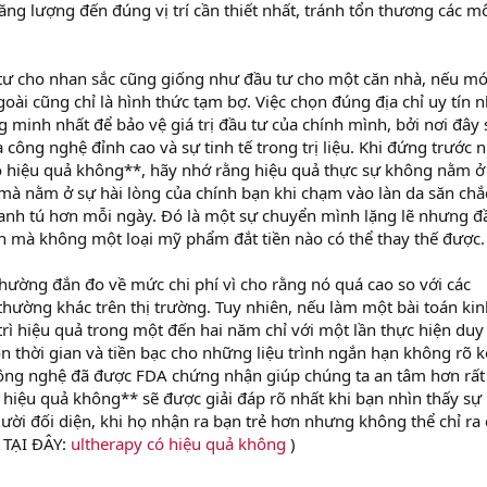
ăng lượng đến đúng vị trí cần thiết nhất, tránh tổn thương các m
 tư cho nhan sắc cũng giống như đầu tư cho một căn nhà, nếu m
oài cũng chỉ là hình thức tạm bợ. Việc chọn đúng địa chỉ uy tín 
g minh nhất để bảo vệ giá trị đầu tư của chính mình, bởi nơi đây 
công nghệ đỉnh cao và sự tinh tế trong trị liệu. Khi đứng trước
ó hiệu quả không**, hãy nhớ rằng hiệu quả thực sự không nằm ở
à nằm ở sự hài lòng của chính bạn khi chạm vào làn da săn chắ
anh tú hơn mỗi ngày. Đó là một sự chuyển mình lặng lẽ nhưng đ
in mà không một loại mỹ phẩm đắt tiền nào có thể thay thế được.
hường đắn đo về mức chi phí vì cho rằng nó quá cao so với các
ường khác trên thị trường. Tuy nhiên, nếu làm một bài toán kin
 trì hiệu quả trong một đến hai năm chỉ với một lần thực hiện duy
ốn thời gian và tiền bạc cho những liệu trình ngắn hạn không rõ k
công nghệ đã được FDA chứng nhận giúp chúng ta an tâm hơn rất
 hiệu quả không** sẽ được giải đáp rõ nhất khi bạn nhìn thấy sự
i đối diện, khi họ nhận ra bạn trẻ hơn nhưng không thể chỉ ra 
T TẠI ĐÂY:
ultherapy có hiệu quả không
)