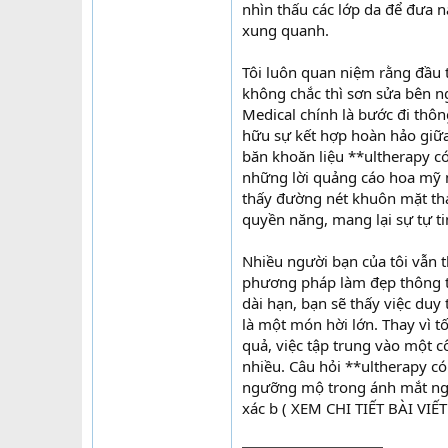
nhìn thấu các lớp da để đưa n
xung quanh.
Tôi luôn quan niệm rằng đầu
không chắc thì sơn sửa bên ng
Medical chính là bước đi thôn
hữu sự kết hợp hoàn hảo giữa 
băn khoăn liệu **ultherapy c
những lời quảng cáo hoa mỹ m
thấy đường nét khuôn mặt th
quyền năng, mang lại sự tự t
Nhiều người bạn của tôi vẫn t
phương pháp làm đẹp thông th
dài hạn, bạn sẽ thấy việc duy
là một món hời lớn. Thay vì t
quả, việc tập trung vào một 
nhiều. Câu hỏi **ultherapy có
ngưỡng mộ trong ánh mắt ngườ
xác b ( XEM CHI TIẾT BÀI VIẾ