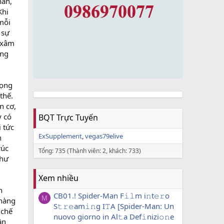
hân,
Khi
mỗi
 sự
 xâm
ông
mọng
thế.
n cơ,
y có
BQT Trực Tuyến
 tức
ExSupplement
vegas79elive
h
rúc
Tổng: 735 (Thành viên: 2, khách: 733)
như
Xem nhiều
n
CB01.! Spider-Man F𝚒𝚕m i𝚗t𝚎𝚛o
M
 hàng
S𝚝𝚛𝚎am𝚒𝚗g I𝚃A [Spider-Man: Un
 chế
nuovo giorno in Al𝚝a Def𝚒nizi𝚘𝚗e
ần