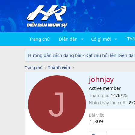
Thà
Trang chủ
Diễn đàn
Có gì mới
Hướng dẫn cách đăng bài - Đặt câu hỏi lên Diễn đà
Trang chủ
Thành viên
johnjay
J
Active member
Tham gia
14/6/25
Nhìn thấy lần cuối
8/
Bài viết
1,309