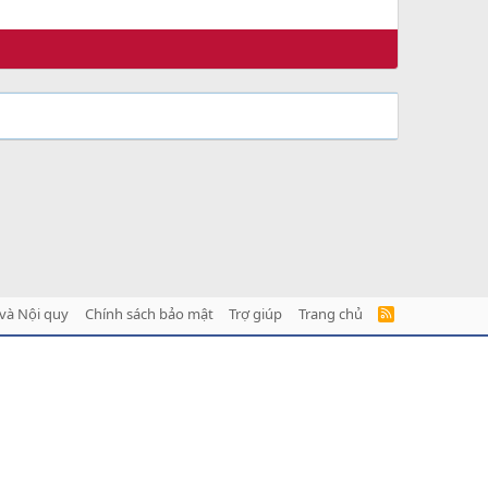
và Nội quy
Chính sách bảo mật
Trợ giúp
Trang chủ
R
S
S