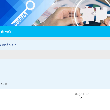
nh viên
n nhân sự
7/26
Được Like
0