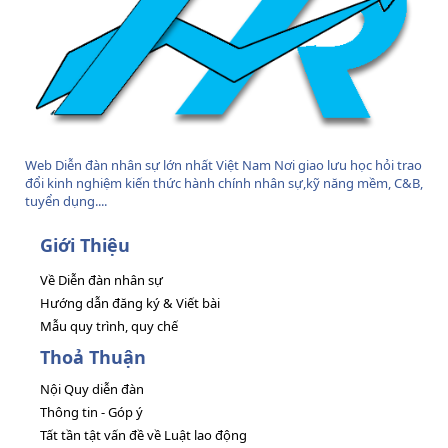
Web Diễn đàn nhân sự lớn nhất Việt Nam Nơi giao lưu học hỏi trao
đổi kinh nghiệm kiến thức hành chính nhân sự,kỹ năng mềm, C&B,
tuyển dụng....
Giới Thiệu
Về Diễn đàn nhân sự
Hướng dẫn đăng ký & Viết bài
Mẫu quy trình, quy chế
Thoả Thuận
Nội Quy diễn đàn
Thông tin - Góp ý
Tất tần tật vấn đề về Luật lao động