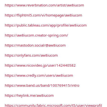
https://www.reverbnation.com/artist/aw8iucom
https://fliphtml5.com/vi/homepage/aw8iucom
https://public.tableau.com/app/profile/aw8iucom
https://aw8iucom.creator-spring.com/
https://mastodon.social/@aw8iucom
https://onlyfans.com/aw8iucom
https://www.nicovideo.jp/user/142440582
https://www.credly.com/users/aw8iucom
https://www.band.us/band/100769415/intro
https://heylink.me/aw8iucom
https://community.fabric.microsoft.com/t5/user/viewprofil