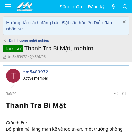
Đăng nhập
Đăng ký
Hướng dẫn cách đăng bài - Đặt câu hỏi lên Diễn đàn
nhân sự
Định hướng nghề nghiệp
Thanh Tra Bí Mật, rophim
Tâm sự
T
N
tm5483972
5/6/26
h
g
r
à
tm5483972
e
y
T
a
g
Active member
d
ử
s
i
t
5/6/26
#1
a
Thanh Tra Bí Mật​
r
t
e
r
Giới thiệu:
Bộ phim hài lãng mạn kể về Joo In-ah, một trưởng phòng