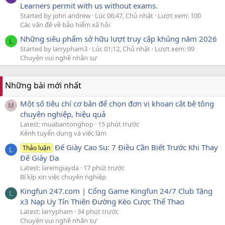
Learners permit with us without exams.
Started by john andrew
Lúc 06:47, Chủ nhật
Lượt xem: 100
Các vấn đề về bảo hiểm xã hội
Những siêu phẩm sở hữu lượt truy cập khủng năm 2026
L
Started by larrypham3
Lúc 01:12, Chủ nhật
Lượt xem: 99
Chuyện vui nghề nhân sự
Những bài mới nhất
Một số tiêu chí cơ bản để chọn đơn vị khoan cắt bê tông
M
chuyên nghiệp, hiệu quả
Latest: muabantonghop
15 phút trước
Kênh tuyển dụng và việc làm
Đế Giày Cao Su: 7 Điều Cần Biết Trước Khi Thay
Thảo luận
L
Đế Giày Da
Latest: laremgiayda
17 phút trước
Bí kíp xin việc chuyên nghiệp
Kingfun 247.com | Cổng Game Kingfun 24/7 Club Tặng
L
x3 Nạp Uy Tín Thiên Đường Kèo Cược Thể Thao
Latest: larrypham
34 phút trước
Chuyện vui nghề nhân sự