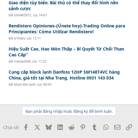
Giao diện tùy biến: Bài thủ có thể thay đổi hình nền
sảnh cược
bởi
tm5483972
,
Lúc 14:01
Rendistero Opiniones-{Únete hoy}-Trading Online para
Principiantes: Cómo Utilizar Rendistero!
bởi
a7lidex
,
Lúc 12:11
Hiệu Suất Cao, Hao Mòn Thấp – Bí Quyết Từ Chổi Than
Cao Cấp”
bởi
tramanh09
,
Lúc 11:22
Cung cấp block lạnh Danfoss 12HP SM148T4VC hàng
China, giá tốt tại Nha Trang. Hotline 0931 143 034
bởi
block kho lạnh
,
Lúc 09:43
Bạn phải đăng nhập hoặc đăng ký để bình luận.
Facebook
X
Bluesky
LinkedIn
Reddit
Pinterest
Tumblr
WhatsApp
Email
Li
Chia sẻ: