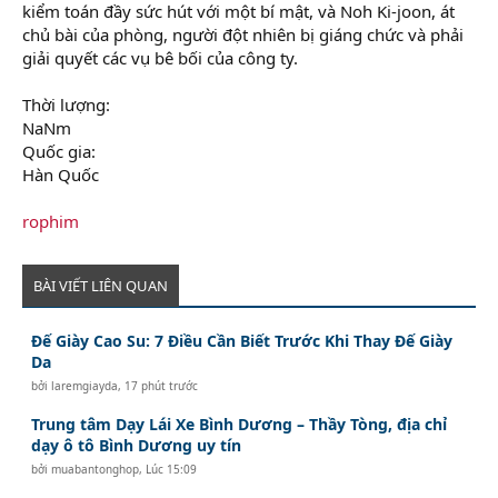
kiểm toán đầy sức hút với một bí mật, và Noh Ki-joon, át
chủ bài của phòng, người đột nhiên bị giáng chức và phải
giải quyết các vụ bê bối của công ty.
Thời lượng:
NaNm
Quốc gia:
Hàn Quốc
rophim
BÀI VIẾT LIÊN QUAN
Đế Giày Cao Su: 7 Điều Cần Biết Trước Khi Thay Đế Giày
Da
bởi
laremgiayda
,
17 phút trước
Trung tâm Dạy Lái Xe Bình Dương – Thầy Tòng, địa chỉ
dạy ô tô Bình Dương uy tín
bởi
muabantonghop
,
Lúc 15:09