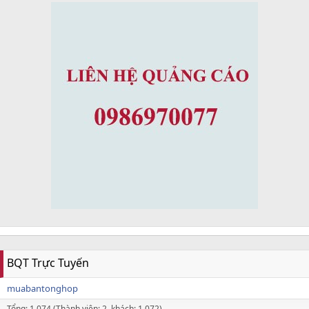
BQT Trực Tuyến
muabantonghop
Tổng: 1,074 (Thành viên: 2, khách: 1,072)