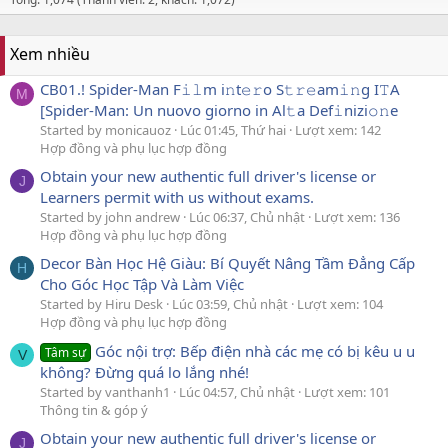
Xem nhiều
CB01.! Spider-Man F𝚒𝚕m i𝚗t𝚎𝚛o S𝚝𝚛𝚎am𝚒𝚗g I𝚃A
M
[Spider-Man: Un nuovo giorno in Al𝚝a Def𝚒nizi𝚘𝚗e
Started by monicauoz
Lúc 01:45, Thứ hai
Lượt xem: 142
Hợp đồng và phụ lục hợp đồng
Obtain your new authentic full driver's license or
J
Learners permit with us without exams.
Started by john andrew
Lúc 06:37, Chủ nhật
Lượt xem: 136
Hợp đồng và phụ lục hợp đồng
Decor Bàn Học Hệ Giàu: Bí Quyết Nâng Tầm Đẳng Cấp
H
Cho Góc Học Tập Và Làm Việc
Started by Hiru Desk
Lúc 03:59, Chủ nhật
Lượt xem: 104
Hợp đồng và phụ lục hợp đồng
Góc nội trợ: Bếp điện nhà các mẹ có bị kêu u u
Tâm sự
V
không? Đừng quá lo lắng nhé!
Started by vanthanh1
Lúc 04:57, Chủ nhật
Lượt xem: 101
Thông tin & góp ý
Obtain your new authentic full driver's license or
J