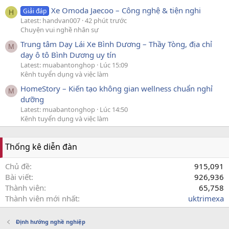
Xe Omoda Jaecoo – Công nghệ & tiện nghi
Giải đáp
H
Latest: handvan007
42 phút trước
Chuyện vui nghề nhân sự
Trung tâm Dạy Lái Xe Bình Dương – Thầy Tòng, địa chỉ
M
dạy ô tô Bình Dương uy tín
Latest: muabantonghop
Lúc 15:09
Kênh tuyển dụng và việc làm
HomeStory – Kiến tạo không gian wellness chuẩn nghỉ
M
dưỡng
Latest: muabantonghop
Lúc 14:50
Kênh tuyển dụng và việc làm
Thống kê diễn đàn
Chủ đề
915,091
Bài viết
926,936
Thành viên
65,758
Thành viên mới nhất
uktrimexa
Định hướng nghề nghiệp