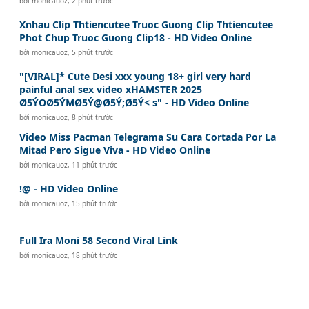
bởi
monicauoz
,
2 phút trước
Xnhau Clip Thtiencutee Truoc Guong Clip Thtiencutee
Phot Chup Truoc Guong Clip18 - HD Video Online
bởi
monicauoz
,
5 phút trước
"[VIRAL]* Cute Desi xxx young 18+ girl very hard
painful anal sex video xHAMSTER 2025
Ø5ÝOØ5ÝMØ5Ý@Ø5Ý;Ø5Ý< s" - HD Video Online
bởi
monicauoz
,
8 phút trước
Video Miss Pacman Telegrama Su Cara Cortada Por La
Mitad Pero Sigue Viva - HD Video Online
bởi
monicauoz
,
11 phút trước
!@ - HD Video Online
bởi
monicauoz
,
15 phút trước
Full Ira Moni 58 Second Viral Link
bởi
monicauoz
,
18 phút trước