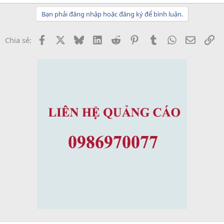
Bạn phải đăng nhập hoặc đăng ký để bình luận.
Facebook
X
Bluesky
LinkedIn
Reddit
Pinterest
Tumblr
WhatsApp
Email
Li
Chia sẻ: