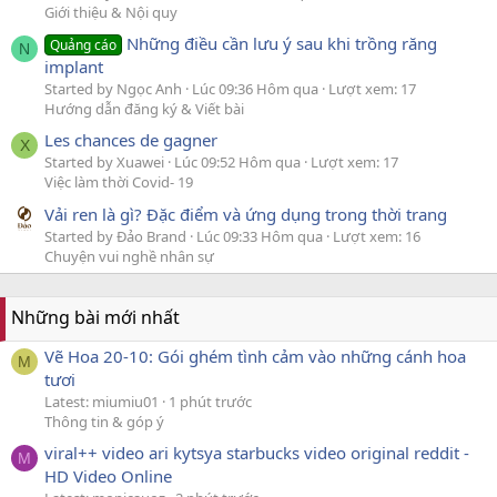
Giới thiệu & Nội quy
Những điều cần lưu ý sau khi trồng răng
Quảng cáo
N
implant
Started by Ngọc Anh
Lúc 09:36 Hôm qua
Lượt xem: 17
Hướng dẫn đăng ký & Viết bài
Les chances de gagner
X
Started by Xuawei
Lúc 09:52 Hôm qua
Lượt xem: 17
Việc làm thời Covid- 19
Vải ren là gì? Đặc điểm và ứng dụng trong thời trang
Started by Đảo Brand
Lúc 09:33 Hôm qua
Lượt xem: 16
Chuyện vui nghề nhân sự
Những bài mới nhất
Vẽ Hoa 20-10: Gói ghém tình cảm vào những cánh hoa
M
tươi
Latest: miumiu01
1 phút trước
Thông tin & góp ý
viral++ video ari kytsya starbucks video original reddit -
M
HD Video Online