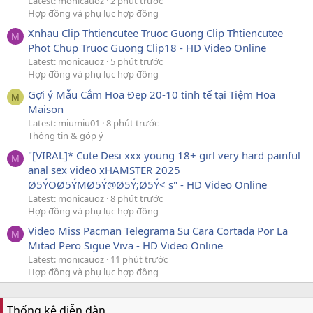
Latest: monicauoz
2 phút trước
Hợp đồng và phụ lục hợp đồng
Xnhau Clip Thtiencutee Truoc Guong Clip Thtiencutee
M
Phot Chup Truoc Guong Clip18 - HD Video Online
Latest: monicauoz
5 phút trước
Hợp đồng và phụ lục hợp đồng
Gợi ý Mẫu Cắm Hoa Đẹp 20-10 tinh tế tại Tiệm Hoa
M
Maison
Latest: miumiu01
8 phút trước
Thông tin & góp ý
"[VIRAL]* Cute Desi xxx young 18+ girl very hard painful
M
anal sex video xHAMSTER 2025
Ø5ÝOØ5ÝMØ5Ý@Ø5Ý;Ø5Ý< s" - HD Video Online
Latest: monicauoz
8 phút trước
Hợp đồng và phụ lục hợp đồng
Video Miss Pacman Telegrama Su Cara Cortada Por La
M
Mitad Pero Sigue Viva - HD Video Online
Latest: monicauoz
11 phút trước
Hợp đồng và phụ lục hợp đồng
Thống kê diễn đàn