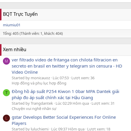
BQT Trực Tuyến
miumiu01
Tổng: 405 (Thành viên: 1, khách: 404)
Xem nhiều
ver filtrado video de fritanga con chilota filtracion en
M
secreto en brasil en twitter y telegram sin censura - HD
Video Online
Started by monicauoz
Lúc 07:53
Lượt xem: 36
Hợp đồng và phụ lục hợp đồng
Đồng hồ áp suất P254 Kiwon 1 0bar MPA Dantek giải
T
pháp đo áp suất chính xác tại Hậu Giang
Started by Trangdantek
Lúc 02:29 Hôm qua
Lượt xem: 31
Chuyện vui nghề nhân sự
gstar Develops Better Social Experiences For Online
L
Players
Started by luluchiemi
Lúc 09:37 Hôm qua
Lượt xem: 18