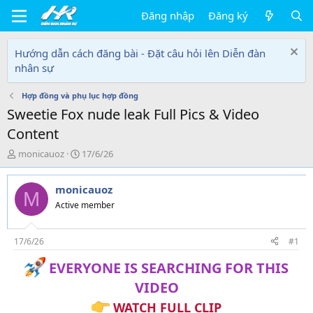
Đăng nhập
Đăng ký
Hướng dẫn cách đăng bài - Đặt câu hỏi lên Diễn đàn
nhân sự
Hợp đồng và phụ lục hợp đồng
Sweetie Fox nude leak Full Pics & Video
Content
T
N
monicauoz
17/6/26
h
g
r
à
monicauoz
e
y
M
a
g
Active member
d
ử
s
i
t
17/6/26
#1
a
EVERYONE IS SEARCHING FOR THIS
r
t
VIDEO
e
r
WATCH FULL CLIP