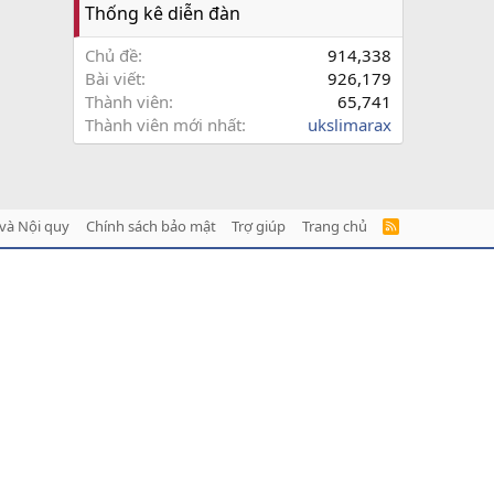
Thống kê diễn đàn
Chủ đề
914,338
Bài viết
926,179
Thành viên
65,741
Thành viên mới nhất
ukslimarax
và Nội quy
Chính sách bảo mật
Trợ giúp
Trang chủ
R
S
S