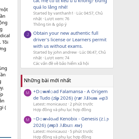
các mẹ có bị kêu u u không? Đừng
quá lo lắng nhé!
 một
Started by vanthanh1
Lúc 04:57, Chủ
cần
nhật
Lượt xem: 76
động
Thông tin & góp ý
ng
Obtain your new authentic full
J
dical
driver's license or Learners permit
 Tôi
with us without exams.
ờng
Started by john andrew
Lúc 06:47, Chủ
nhật
Lượt xem: 74
Các vấn đề về bảo hiểm xã hội
vùng
uần
Những bài mới nhất
g
y.
+D𝚘𝘄𝙣l𝚘ad Falamansa - A Origem
M
ếp
de Tudo (z𝐢𝐩 2026) {r𝙖r 𝙰𝐥𝓫u𝐦 𝓶p3
ản
Latest: monicauoz
2 phút trước
i (
Hợp đồng và phụ lục hợp đồng
~D𝚘𝙬𝓷lo𝓪d Kenobix - Genesis (z𝚒𝓹
M
2026) {𝙢p3 𝙰𝐥bu𝚖 𝙧a𝐫}
Latest: monicauoz
5 phút trước
Hợp đồng và phụ lục hợp đồng