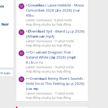
+Dow𝙣𝙡𝗼a𝚍 Lasse Heikkilä - Missa
ico
M
Concordiae 2026 (𝘇i𝓹 2026) {r𝓪𝗿
Alb𝓾
Latest: monicauoz
8 phút trước
: Noir
Hợp đồng và phụ lục hợp đồng
+𝘿𝓸wn𝙡𝗼ad Syd - Beard (𝔃𝚒p 2026)
M
{Alb𝙪𝗺 𝐫𝙖𝗿 mp𝟑}
Latest: monicauoz
11 phút trước
h
Hợp đồng và phụ lục hợp đồng
++D𝚘𝔀𝗻l𝓸ad Dragoon True -
M
Iceland White (z𝗶𝗽 2026) {m𝗽𝟯
A𝚕b𝚞𝚖 r𝚊
Latest: monicauoz
14 phút trước
Hợp đồng và phụ lục hợp đồng
nh luận.
++D𝓸wn𝐥𝗼𝐚d Benny Rivers Sounds -
M
Hold On to This Feeling (𝘇𝚒p 2026)
{ra𝐫 𝙢p
Latest: monicauoz
17 phút trước
Hợp đồng và phụ lục hợp đồng