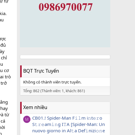
ự tự
kia.
au
ược
 đủ
này
 chỉ
ầu
ểu cơ
BQT Trực Tuyến
ai trò
Không có thành viên trực tuyến.
 trở
Tổng: 862 (Thành viên: 1, khách: 861)
nâng
Xem nhiều
Thay
và từ
CB01.! Spider-Man F𝚒𝚕m i𝚗t𝚎𝚛o
M
 cá
S𝚝𝚛𝚎am𝚒𝚗g I𝚃A [Spider-Man: Un
hời
nuovo giorno in Al𝚝a Def𝚒nizi𝚘𝚗e
h