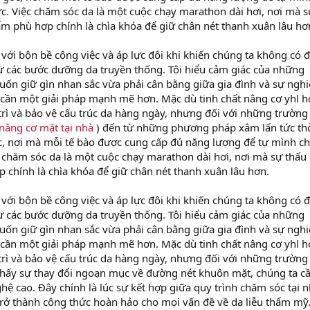
ực. Việc chăm sóc da là một cuộc chạy marathon dài hơi, nơi mà s
ẩm phù hợp chính là chìa khóa để giữ chân nét thanh xuân lâu hơ
 với bộn bề công việc và áp lực đôi khi khiến chúng ta không có 
từ các bước dưỡng da truyền thống. Tôi hiểu cảm giác của những
ốn giữ gìn nhan sắc vừa phải cân bằng giữa gia đình và sự nghi
a cần một giải pháp mạnh mẽ hơn. Mặc dù tinh chất nâng cơ yhl 
trì và bảo vệ cấu trúc da hàng ngày, nhưng đối với những trường
 nâng cơ mặt tại nhà
) đến từ những phương pháp xâm lấn tức th
c, nơi mà mỗi tế bào được cung cấp đủ năng lượng để tự mình c
ệc chăm sóc da là một cuộc chạy marathon dài hơi, nơi mà sự thấu
 chính là chìa khóa để giữ chân nét thanh xuân lâu hơn.
 với bộn bề công việc và áp lực đôi khi khiến chúng ta không có 
từ các bước dưỡng da truyền thống. Tôi hiểu cảm giác của những
ốn giữ gìn nhan sắc vừa phải cân bằng giữa gia đình và sự nghi
a cần một giải pháp mạnh mẽ hơn. Mặc dù tinh chất nâng cơ yhl 
trì và bảo vệ cấu trúc da hàng ngày, nhưng đối với những trường
thấy sự thay đổi ngoạn mục về đường nét khuôn mặt, chúng ta c
hệ cao. Đây chính là lúc sự kết hợp giữa quy trình chăm sóc tại 
trở thành công thức hoàn hảo cho mọi vấn đề về da liễu thẩm mỹ