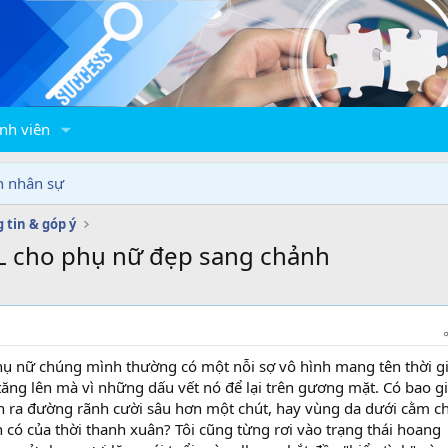
nh viên
n nhân sự
 tin & góp ý
HL cho phụ nữ đẹp sang chảnh
hụ nữ chúng mình thường có một nỗi sợ vô hình mang tên thời g
 tăng lên mà vì những dấu vết nó để lại trên gương mặt. Có bao g
n ra đường rãnh cười sâu hơn một chút, hay vùng da dưới cằm c
 có của thời thanh xuân? Tôi cũng từng rơi vào trạng thái hoang