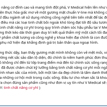
 nâng cơ đỉnh cao và mang tính đột phá, V Medical hiện lên như
 hiện thực hóa giấc mơ về một gương mặt chuẩn V-line mà không 
 sĩ đầu ngành sẽ sử dụng những công nghệ tiên tiến nhất để tác 
 điều mà các loại tinh chất bôi ngoài khó lòng đạt tới độ sâu tươ
inh chất nâng cơ yhl trong quy trình chăm sóc hậu phẫu tại V Me
ng thời kéo dài thời gian duy trì kết quả thẩm mỹ một cách tối đa.
mỹ phẩm chất lượng và công nghệ y khoa hiện đại chính là con đư
phụ nữ hiện đại khẳng định giá trị bản thân qua ngoại hình.
ng thức dậy, bạn thấy gương mặt mình không còn vẻ mệt mỏi, 
ng nét sắc sảo dần lộ diện, đó chính là niềm hạnh phúc đơn th
đó không chỉ đến từ lớp trang điểm mà đến từ chính sức sống rạn
o đã được chăm chút kỹ lưỡng bằng tinh chất nâng cơ yhl mỗi ngà
ính nhan sắc của mình, bởi một làn da đẹp chính là tấm danh thi
a những cơ hội mới trong cuộc sống. Đầu tư cho nhan sắc là kho
ựa chọn đúng sản phẩm cũng như đơn vị uy tín như V Medical sẽ g
ÂY:
tinh chất nâng cơ yhl
)