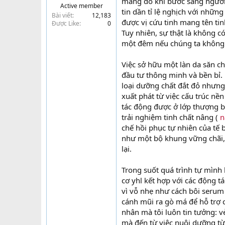
mang đó khi bước sang ngưỡng
Active member
t
tin dần tỉ lệ nghịch với những
Bài viết
12,183
e
được vị cứu tinh mang tên ti
Được Like
0
r
Tuy nhiên, sự thật là không c
một đêm nếu chúng ta không h
Việc sở hữu một làn da săn ch
đầu tư thông minh và bền bỉ.
loại dưỡng chất đắt đỏ nhưng
xuất phát từ việc cấu trúc nề
tác động được ở lớp thượng b
trải nghiệm tinh chất nâng (
n
chế hồi phục tự nhiên của tế
như một bộ khung vững chãi, 
lại.
Trong suốt quá trình tự mình 
cơ yhl kết hợp với các động t
vì vỗ nhẹ như cách bôi serum 
cánh mũi ra gò má để hỗ trợ c
nhân mà tôi luôn tin tưởng:
mà đến từ việc nuôi dưỡng từ