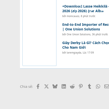
+Dow𝙣𝙡𝗼a𝚍 Lasse Heikkilä
2026 (𝘇i𝓹 2026) {r𝓪𝗿 Alb𝓾
bởi
monicauoz
,
8 phút trước
End-to-End Importer of Rec
| One Union Solutions
bởi
One Union Solutions
,
36 phút trước
Giày Derby Là Gì? Cách Ch
Cho Nam Giới
bởi
laremgiayda
,
Lúc 17:09
Facebook
X
Bluesky
LinkedIn
Reddit
Pinterest
Tumblr
What
Chia sẻ: