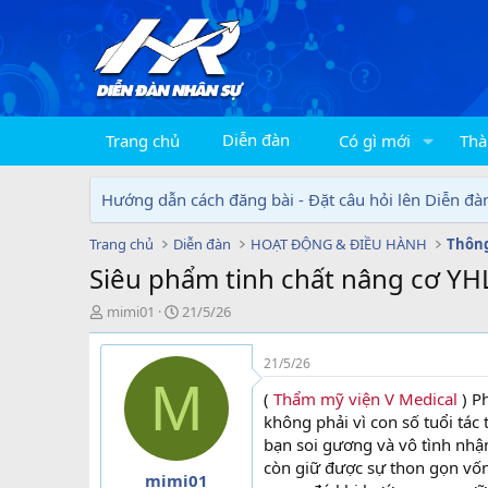
Diễn đàn
Trang chủ
Có gì mới
Thà
Hướng dẫn cách đăng bài - Đặt câu hỏi lên Diễn đà
Trang chủ
Diễn đàn
HOẠT ĐỘNG & ĐIỀU HÀNH
Thông
Siêu phẩm tinh chất nâng cơ Y
T
N
mimi01
21/5/26
h
g
r
à
21/5/26
e
y
M
a
g
(
Thẩm mỹ viện V Medical
) P
d
ử
không phải vì con số tuổi tác
s
i
bạn soi gương và vô tình nhậ
t
còn giữ được sự thon gọn vốn
a
mimi01
r