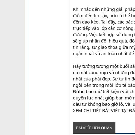
Khi nhắc đến những giải pháp
điểm đến tin cậy, nơi có thể
đến dao kéo. Tại đây, các bác
trực tiếp vào lớp cân cơ nông,
đương. Việc kết hợp sử dụng t
sẽ giúp nhân đôi hiệu quả, đồ
tin rằng, sự giao thoa giữa 
ngắn nhất và an toàn nhất để 
Hãy tưởng tượng một buổi sá
da mắt căng mịn và những đườ
nhất của phái đẹp. Sự tự tin 
ngời bên trong mỗi lớp tế bà
Đừng bao giờ tiết kiệm với ch
quyền lực nhất giúp bạn mở r
đầu tư không bao giờ lỗ, và l
XEM CHI TIẾT BÀI VIẾT TẠI Đ
BÀI VIẾT LIÊN QUAN