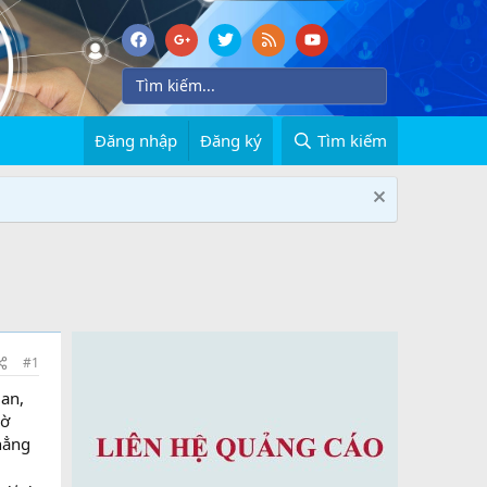
Đăng nhập
Đăng ký
Tìm kiếm
#1
ian,
iờ
hẳng