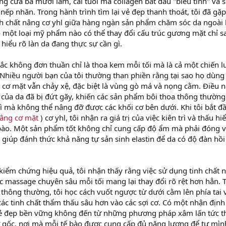
 cửa ba mươi lăm, cái tuổi mà collagen bắt đầu "biểu tình" và s
 nếp nhăn. Trong hành trình tìm lại vẻ đẹp thanh thoát, tôi đã gặp
nh chất nâng cơ yhl giữa hàng ngàn sản phẩm chăm sóc da ngoài 
ó một loại mỹ phẩm nào có thể thay đổi cấu trúc gương mặt chỉ s
iểu rõ làn da đang thực sự cần gì.
ắc không đơn thuần chỉ là thoa kem mỗi tối mà là cả một chiến l
 Nhiều người bạn của tôi thường than phiền rằng tại sao họ dùng
 cơ mặt vẫn chảy xệ, đặc biệt là vùng gò má và nọng cằm. Điều 
n của da đã bị đứt gãy, khiến các sản phẩm bôi thoa thông thường
ì mà không thể nâng đỡ được các khối cơ bên dưới. Khi tôi bắt đ
âng cơ mặt
) cơ yhl, tôi nhận ra giá trị của việc kiên trì và thấu hi
 bào. Một sản phẩm tốt không chỉ cung cấp độ ẩm mà phải đóng v
giúp đánh thức khả năng tự sản sinh elastin để da có độ đàn hồi
kiểm chứng hiệu quả, tôi nhận thấy rằng việc sử dụng tinh chất 
ác massage chuyên sâu mỗi tối mang lại thay đổi rõ rệt hơn hẳn. 
thông thường, tôi học cách vuốt ngược từ dưới cằm lên phía tai 
ác tinh chất thẩm thấu sâu hơn vào các sợi cơ. Có một nhận định
 vẻ đẹp bền vững không đến từ những phương pháp xâm lấn tức t
 gốc, nơi mà mỗi tế bào được cung cấp đủ năng lượng để tự mìn