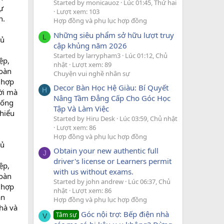
Started by monicauoz
Lúc 01:45, Thứ hai
ự
Lượt xem: 103
n.
Hợp đồng và phụ lục hợp đồng
Những siêu phẩm sở hữu lượt truy
L
đủ
cập khủng năm 2026
Started by larrypham3
Lúc 01:12, Chủ
ệp,
nhật
Lượt xem: 89
hoàn
Chuyện vui nghề nhân sự
 hợp
Decor Bàn Học Hệ Giàu: Bí Quyết
H
ời mà
Nâng Tầm Đẳng Cấp Cho Góc Học
hống
Tập Và Làm Việc
 hiểu
Started by Hiru Desk
Lúc 03:59, Chủ nhật
Lượt xem: 86
Hợp đồng và phụ lục hợp đồng
đủ
Obtain your new authentic full
J
driver's license or Learners permit
ệp,
with us without exams.
hoàn
Started by john andrew
Lúc 06:37, Chủ
 hợp
nhật
Lượt xem: 86
ần
Hợp đồng và phụ lục hợp đồng
nhà và
Góc nội trợ: Bếp điện nhà
Tâm sự
V
.