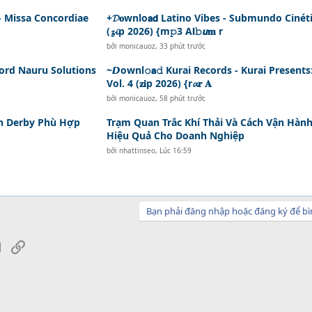
 - Missa Concordiae
+𝓓𝐨wnlo𝗮𝗱 Latino Vibes - Submundo Cinét
(𝔃𝓲p 2026) {m𝚙3 A𝗹𝚋𝙪𝐦 r
bởi
monicauoz
,
33 phút trước
ord Nauru Solutions
~𝘿ownl𝚘𝗮𝚍 Kurai Records - Kurai Presents
Vol. 4 (𝐳𝐢p 2026) {r𝓪𝐫 𝐀
bởi
monicauoz
,
58 phút trước
ọn Derby Phù Hợp
Trạm Quan Trắc Khí Thải Và Cách Vận Hàn
Hiệu Quả Cho Doanh Nghiệp
bởi
nhattinseo
,
Lúc 16:59
Bạn phải đăng nhập hoặc đăng ký để bì
sApp
Email
Link