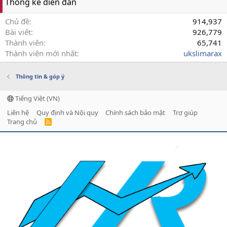
Thống kê diễn đàn
Chủ đề
914,937
Bài viết
926,779
Thành viên
65,741
Thành viên mới nhất
ukslimarax
Thông tin & góp ý
Tiếng Việt (VN)
Liên hệ
Quy định và Nội quy
Chính sách bảo mật
Trợ giúp
Trang chủ
R
S
S