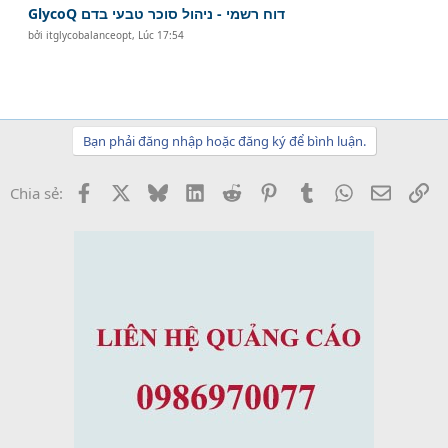
GlycoQ דוח רשמי - ניהול סוכר טבעי בדם
bởi
itglycobalanceopt
,
Lúc 17:54
Bạn phải đăng nhập hoặc đăng ký để bình luận.
Facebook
X
Bluesky
LinkedIn
Reddit
Pinterest
Tumblr
WhatsApp
Email
Li
Chia sẻ: