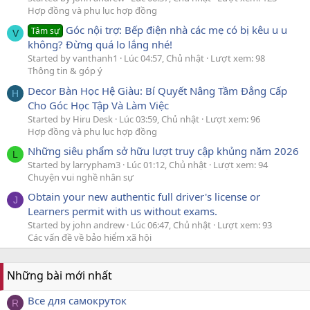
Hợp đồng và phụ lục hợp đồng
Góc nội trợ: Bếp điện nhà các mẹ có bị kêu u u
Tâm sự
V
không? Đừng quá lo lắng nhé!
Started by vanthanh1
Lúc 04:57, Chủ nhật
Lượt xem: 98
Thông tin & góp ý
Decor Bàn Học Hệ Giàu: Bí Quyết Nâng Tầm Đẳng Cấp
H
Cho Góc Học Tập Và Làm Việc
Started by Hiru Desk
Lúc 03:59, Chủ nhật
Lượt xem: 96
Hợp đồng và phụ lục hợp đồng
Những siêu phẩm sở hữu lượt truy cập khủng năm 2026
L
Started by larrypham3
Lúc 01:12, Chủ nhật
Lượt xem: 94
Chuyện vui nghề nhân sự
Obtain your new authentic full driver's license or
J
Learners permit with us without exams.
Started by john andrew
Lúc 06:47, Chủ nhật
Lượt xem: 93
Các vấn đề về bảo hiểm xã hội
Những bài mới nhất
Все для самокруток
R