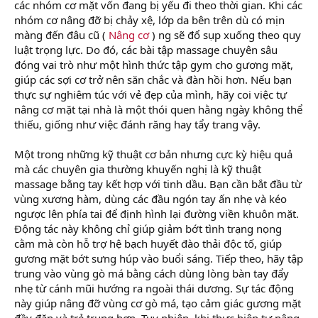
các nhóm cơ mặt vốn đang bị yếu đi theo thời gian. Khi các
nhóm cơ nâng đỡ bị chảy xệ, lớp da bên trên dù có mịn
màng đến đâu cũ (
Nâng cơ
) ng sẽ đổ sụp xuống theo quy
luật trọng lực. Do đó, các bài tập massage chuyên sâu
đóng vai trò như một hình thức tập gym cho gương mặt,
giúp các sợi cơ trở nên săn chắc và đàn hồi hơn. Nếu bạn
thực sự nghiêm túc với vẻ đẹp của mình, hãy coi việc tự
nâng cơ mặt tại nhà là một thói quen hằng ngày không thể
thiếu, giống như việc đánh răng hay tẩy trang vậy.
Một trong những kỹ thuật cơ bản nhưng cực kỳ hiệu quả
mà các chuyên gia thường khuyến nghị là kỹ thuật
massage bằng tay kết hợp với tinh dầu. Bạn cần bắt đầu từ
vùng xương hàm, dùng các đầu ngón tay ấn nhẹ và kéo
ngược lên phía tai để định hình lại đường viền khuôn mặt.
Động tác này không chỉ giúp giảm bớt tình trạng nọng
cằm mà còn hỗ trợ hệ bạch huyết đào thải độc tố, giúp
gương mặt bớt sưng húp vào buổi sáng. Tiếp theo, hãy tập
trung vào vùng gò má bằng cách dùng lòng bàn tay đẩy
nhẹ từ cánh mũi hướng ra ngoài thái dương. Sự tác động
này giúp nâng đỡ vùng cơ gò má, tạo cảm giác gương mặt
đầy đặn và trẻ trung hơn. Tuy nhiên, khi thực hiện tự nâng