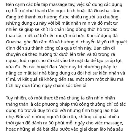
Bên cạnh các bài tập massage tay, việc sử dụng các dụng
cụ hỗ trợ như thanh lăn ngọc bích hoặc đá Guasha cũng
đang trở thành xu hướng được nhiều người ưa chuộng.
Những dụng cụ này với bề mặt nhẵn mịn và độ mát tự
nhiên sẽ giúp se khít lỗ chân lông đồng thời hỗ trợ các
thao tác miết cơ trở nên mượt mà hơn. Khi sử dụng đá
Guasha, góc độ cầm đá và hướng di chuyển là yếu tố quyết
định đến sự thành công của quá trình này. Bạn cần di
chuyển đá theo hướng từ dưới lên trên và từ trong ra
ngoài, luôn giữ cho đá sát vào bề mặt da để tạo ra áp lực
vừa đủ lên các huyệt đạo. Việc duy trì phương pháp tự
nâng cơ mặt tại nhà bằng dụng cụ đòi hỏi sự kiên nhẫn và
tỉ mỉ, vì kết quả sẽ không đến sau một sớm một chiều mà
tích lũy qua từng ngày chăm sóc bền bỉ.
Tuy nhiên, có một thực tế mà chúng ta cần nhìn nhận
thẳng thắn là các phương pháp thủ công thường chỉ có tác
dụng hỗ trợ và duy trì đối với những tình trạng lão hóa
nhẹ. Đối với những người bận rộn, không có quá nhiều
thời gian để dành ra 30 phút mỗi ngày cho việc massage,
hoặc những ai đã bắt đầu bước vào giai đoạn lão hóa sâu