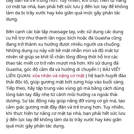
cơ mặt tại nhà, bạn phải hết sức lưu ý đến lực tay để không
làm da bị trầy xước hay kéo giãn quá mức gây phản tác
dụng.
Bên cạnh các bài tập massage tay, việc sử dụng các dụng
cụ hỗ trợ như thanh lăn ngọc bích hoặc đá Guasha cũng
đang trở thành xu hướng được nhiều người ưa chuộng.
Những dụng cụ này với bề mặt nhẵn mịn và độ mát tự
nhiên sẽ giúp se khít lỗ chân lông đồng thời hỗ trợ các
thao tác miết cơ trở nên mượt mà hơn. Khi sử dụng đá
Guasha, góc độ cầm đá và hướng di chuyển l ( BÀI VIẾT
LIÊN QUAN:
xóa nhăn và nâng cơ mặt
) hệ bạch huyết đào
thải độc tố, giúp gương mặt bớt sưng húp vào buổi sáng.
Tiếp theo, hãy tập trung vào vùng gò má bằng cách dùng
lòng bàn tay đẩy nhẹ từ cánh mũi hướng ra ngoài thái
dương. Sự tác động này giúp nâng đỡ vùng cơ gò má, tạo
cảm giác gương mặt đầy đặn và trẻ trung hơn. Tuy nhiên,
khi thực hiện tự nâng cơ mặt tại nhà, bạn phải hết sức lưu
ý đến lực tay để không làm da bị trầy xước hay kéo giãn
quá mức gây phản tác dụng.