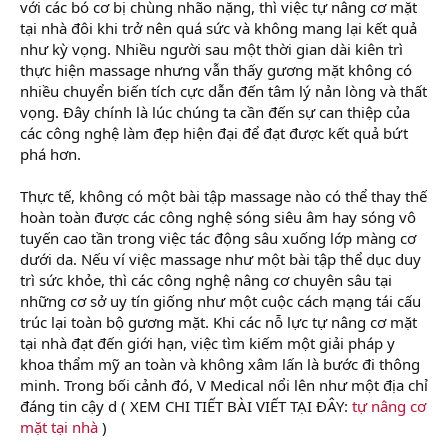
với các bó cơ bị chùng nhão nặng, thì việc tự nâng cơ mặt
tại nhà đôi khi trở nên quá sức và không mang lại kết quả
như kỳ vọng. Nhiều người sau một thời gian dài kiên trì
thực hiện massage nhưng vẫn thấy gương mặt không có
nhiều chuyển biến tích cực dẫn đến tâm lý nản lòng và thất
vọng. Đây chính là lúc chúng ta cần đến sự can thiệp của
các công nghệ làm đẹp hiện đại để đạt được kết quả bứt
phá hơn.
Thực tế, không có một bài tập massage nào có thể thay thế
hoàn toàn được các công nghệ sóng siêu âm hay sóng vô
tuyến cao tần trong việc tác động sâu xuống lớp màng cơ
dưới da. Nếu ví việc massage như một bài tập thể dục duy
trì sức khỏe, thì các công nghệ nâng cơ chuyên sâu tại
những cơ sở uy tín giống như một cuộc cách mạng tái cấu
trúc lại toàn bộ gương mặt. Khi các nỗ lực tự nâng cơ mặt
tại nhà đạt đến giới hạn, việc tìm kiếm một giải pháp y
khoa thẩm mỹ an toàn và không xâm lấn là bước đi thông
minh. Trong bối cảnh đó, V Medical nổi lên như một địa chỉ
đáng tin cậy d ( XEM CHI TIẾT BÀI VIẾT TẠI ĐÂY:
tự nâng cơ
mặt tại nhà
)