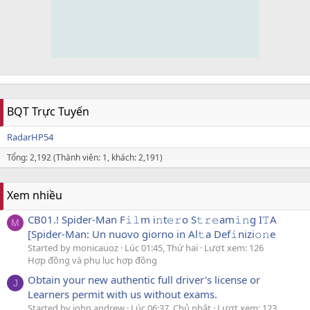
BQT Trực Tuyến
RadarHP54
Tổng: 2,192 (Thành viên: 1, khách: 2,191)
Xem nhiều
CB01.! Spider-Man F𝚒𝚕m i𝚗t𝚎𝚛o S𝚝𝚛𝚎am𝚒𝚗g I𝚃A
M
[Spider-Man: Un nuovo giorno in Al𝚝a Def𝚒nizi𝚘𝚗e
Started by monicauoz
Lúc 01:45, Thứ hai
Lượt xem: 126
Hợp đồng và phụ lục hợp đồng
Obtain your new authentic full driver's license or
J
Learners permit with us without exams.
Started by john andrew
Lúc 06:37, Chủ nhật
Lượt xem: 123