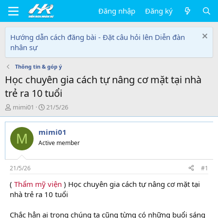
Đăng nhập
Đăng ký
Hướng dẫn cách đăng bài - Đặt câu hỏi lên Diễn đàn
nhân sự
Thông tin & góp ý
Học chuyên gia cách tự nâng cơ mặt tại nhà
trẻ ra 10 tuổi
T
N
mimi01
21/5/26
h
g
r
à
mimi01
e
y
M
a
g
Active member
d
ử
s
i
t
21/5/26
#1
a
(
Thẩm mỹ viện
) Học chuyên gia cách tự nâng cơ mặt tại
r
nhà trẻ ra 10 tuổi
t
e
r
Chắc hẳn ai trong chúng ta cũng từng có những buổi sáng