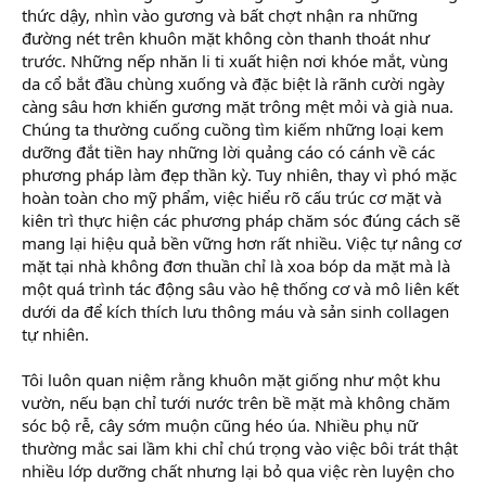
thức dậy, nhìn vào gương và bất chợt nhận ra những
đường nét trên khuôn mặt không còn thanh thoát như
trước. Những nếp nhăn li ti xuất hiện nơi khóe mắt, vùng
da cổ bắt đầu chùng xuống và đặc biệt là rãnh cười ngày
càng sâu hơn khiến gương mặt trông mệt mỏi và già nua.
Chúng ta thường cuống cuồng tìm kiếm những loại kem
dưỡng đắt tiền hay những lời quảng cáo có cánh về các
phương pháp làm đẹp thần kỳ. Tuy nhiên, thay vì phó mặc
hoàn toàn cho mỹ phẩm, việc hiểu rõ cấu trúc cơ mặt và
kiên trì thực hiện các phương pháp chăm sóc đúng cách sẽ
mang lại hiệu quả bền vững hơn rất nhiều. Việc tự nâng cơ
mặt tại nhà không đơn thuần chỉ là xoa bóp da mặt mà là
một quá trình tác động sâu vào hệ thống cơ và mô liên kết
dưới da để kích thích lưu thông máu và sản sinh collagen
tự nhiên.
Tôi luôn quan niệm rằng khuôn mặt giống như một khu
vườn, nếu bạn chỉ tưới nước trên bề mặt mà không chăm
sóc bộ rễ, cây sớm muộn cũng héo úa. Nhiều phụ nữ
thường mắc sai lầm khi chỉ chú trọng vào việc bôi trát thật
nhiều lớp dưỡng chất nhưng lại bỏ qua việc rèn luyện cho