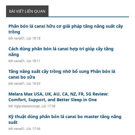
BÀI VIẾT LIÊN QUAN
Phân bón lá canxi hữu cơ giải pháp tăng năng suất cây
trồng
bởi
nana01
,
Lúc 18:18
Cách dùng phân bón lá canxi hợp trí giúp cây tăng
năng
bởi
nana01
,
Lúc 18:11
Tăng năng suất cây trồng nhờ bổ sung Phân bón lá
canxi bo sữa
bởi
nana01
,
Lúc 18:03
Melara Max USA, UK, AU, CA, NZ, FR, SG Review:
Comfort, Support, and Better Sleep in One
bởi
itglycobalanceopt
,
Lúc 17:58
Kỹ thuật dùng phân bón lá canxi bo master tăng năng
suất
bởi
nana01
,
Lúc 17:56