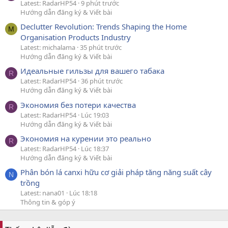
Latest: RadarHP54
9 phút trước
Hướng dẫn đăng ký & Viết bài
Declutter Revolution: Trends Shaping the Home
M
Organisation Products Industry
Latest: michalama
35 phút trước
Hướng dẫn đăng ký & Viết bài
Идеальные гильзы для вашего табака
R
Latest: RadarHP54
36 phút trước
Hướng dẫn đăng ký & Viết bài
Экономия без потери качества
R
Latest: RadarHP54
Lúc 19:03
Hướng dẫn đăng ký & Viết bài
Экономия на курении это реально
R
Latest: RadarHP54
Lúc 18:37
Hướng dẫn đăng ký & Viết bài
Phân bón lá canxi hữu cơ giải pháp tăng năng suất cây
N
trồng
Latest: nana01
Lúc 18:18
Thông tin & góp ý