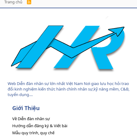
Trang chủ
R
S
S
Web Diễn đàn nhân sự lớn nhất Việt Nam Nơi giao lưu học hỏi trao
đổi kinh nghiệm kiến thức hành chính nhân sự,kỹ năng mềm, C&B,
tuyển dụng....
Giới Thiệu
Về Diễn đàn nhân sự
Hướng dẫn đăng ký & Viết bài
Mẫu quy trình, quy chế