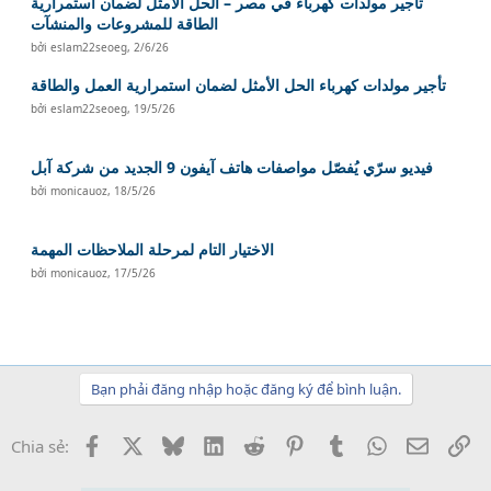
تأجير مولدات كهرباء في مصر – الحل الأمثل لضمان استمرارية
الطاقة للمشروعات والمنشآت
bởi
eslam22seoeg
,
2/6/26
تأجير مولدات كهرباء الحل الأمثل لضمان استمرارية العمل والطاقة
bởi
eslam22seoeg
,
19/5/26
فيديو سرّي يُفصّل مواصفات هاتف آيفون 9 الجديد من شركة آبل
bởi
monicauoz
,
18/5/26
الاختيار التام لمرحلة الملاحظات المهمة
bởi
monicauoz
,
17/5/26
Bạn phải đăng nhập hoặc đăng ký để bình luận.
Facebook
X
Bluesky
LinkedIn
Reddit
Pinterest
Tumblr
WhatsApp
Email
Li
Chia sẻ: