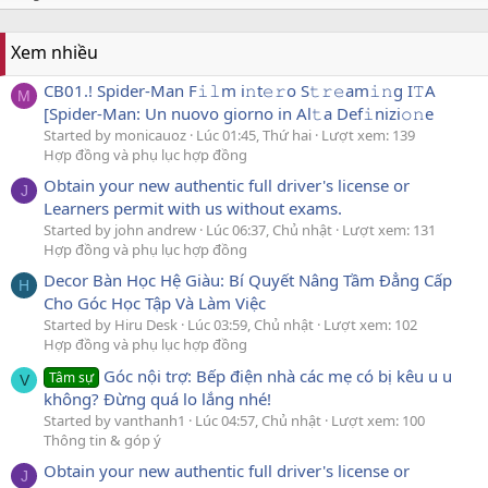
Xem nhiều
CB01.! Spider-Man F𝚒𝚕m i𝚗t𝚎𝚛o S𝚝𝚛𝚎am𝚒𝚗g I𝚃A
M
[Spider-Man: Un nuovo giorno in Al𝚝a Def𝚒nizi𝚘𝚗e
Started by monicauoz
Lúc 01:45, Thứ hai
Lượt xem: 139
Hợp đồng và phụ lục hợp đồng
Obtain your new authentic full driver's license or
J
Learners permit with us without exams.
Started by john andrew
Lúc 06:37, Chủ nhật
Lượt xem: 131
Hợp đồng và phụ lục hợp đồng
Decor Bàn Học Hệ Giàu: Bí Quyết Nâng Tầm Đẳng Cấp
H
Cho Góc Học Tập Và Làm Việc
Started by Hiru Desk
Lúc 03:59, Chủ nhật
Lượt xem: 102
Hợp đồng và phụ lục hợp đồng
Góc nội trợ: Bếp điện nhà các mẹ có bị kêu u u
Tâm sự
V
không? Đừng quá lo lắng nhé!
Started by vanthanh1
Lúc 04:57, Chủ nhật
Lượt xem: 100
Thông tin & góp ý
Obtain your new authentic full driver's license or
J