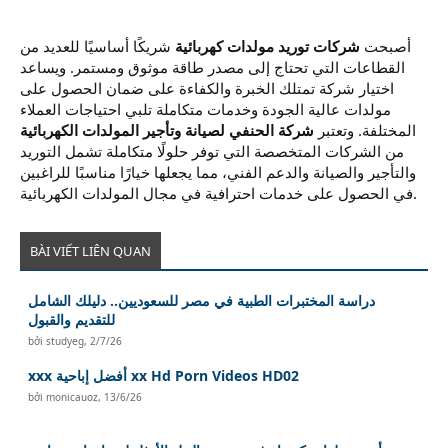
أصبحت
شركات توريد مولدات كهربائية
شريكًا أساسيًا للعديد من
القطاعات التي تحتاج إلى مصدر طاقة موثوق ومستمر. ويساعد
اختيار شركة تمتلك الخبرة والكفاءة على ضمان الحصول على
مولدات عالية الجودة وخدمات متكاملة تلبي احتياجات العملاء
المختلفة. وتعتبر
شركة الحنفي لصيانة وتأجير المولدات الكهربائية
من الشركات المتخصصة التي توفر حلولًا متكاملة تشمل التوريد
والتأجير والصيانة والدعم الفني، مما يجعلها خيارًا مناسبًا للراغبين
في الحصول على خدمات احترافية في مجال المولدات الكهربائية.
BÀI VIẾT LIÊN QUAN
دراسة المختبرات الطبية في مصر للسعوديين.. دليلك الشامل
للتقديم والقبول
bởi
studyeg
,
2/7/26
xxx أفضل إباحية xx Hd Porn Videos HD02
bởi
monicauoz
,
13/6/26