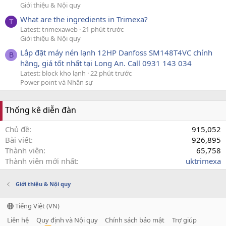
Giới thiệu & Nội quy
What are the ingredients in Trimexa?
T
Latest: trimexaweb
21 phút trước
Giới thiệu & Nội quy
Lắp đặt máy nén lạnh 12HP Danfoss SM148T4VC chính
B
hãng, giá tốt nhất tại Long An. Call 0931 143 034
Latest: block kho lạnh
22 phút trước
Power point và Nhân sự
Thống kê diễn đàn
Chủ đề
915,052
Bài viết
926,895
Thành viên
65,758
Thành viên mới nhất
uktrimexa
Giới thiệu & Nội quy
Tiếng Việt (VN)
Liên hệ
Quy định và Nội quy
Chính sách bảo mật
Trợ giúp