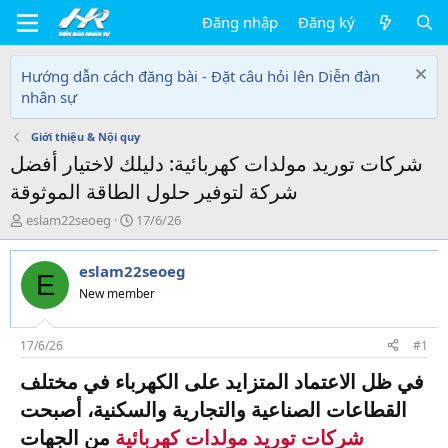
Đăng nhập
Đăng ký
Hướng dẫn cách đăng bài - Đặt câu hỏi lên Diễn đàn
nhân sự
Giới thiệu & Nội quy
شركات توريد مولدات كهربائية: دليلك لاختيار أفضل
شركة لتوفير حلول الطاقة الموثوقة
T
N
eslam22seoeg
17/6/26
h
g
r
à
eslam22seoeg
e
y
E
a
g
New member
d
ử
s
i
t
17/6/26
#1
a
في ظل الاعتماد المتزايد على الكهرباء في مختلف
r
t
القطاعات الصناعية والتجارية والسكنية، أصبحت
e
شركات توريد مولدات كهربائية
من الجهات
r