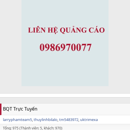
BQT Trực Tuyến
larryphamteam5
thuylinhbilalo
tm5483972
uktrimexa
Tổng: 975 (Thành viên: 5, khách: 970)