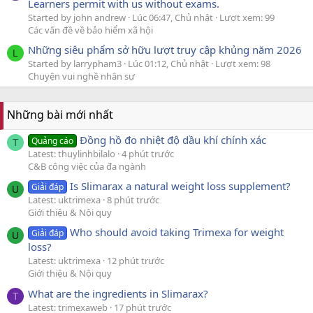
Learners permit with us without exams.
Started by john andrew
Lúc 06:47, Chủ nhật
Lượt xem: 99
Các vấn đề về bảo hiểm xã hội
Những siêu phẩm sở hữu lượt truy cập khủng năm 2026
L
Started by larrypham3
Lúc 01:12, Chủ nhật
Lượt xem: 98
Chuyện vui nghề nhân sự
Những bài mới nhất
Đồng hồ đo nhiệt độ dầu khí chính xác
Quảng cáo
T
Latest: thuylinhbilalo
4 phút trước
C&B công việc của đa ngành
Is Slimarax a natural weight loss supplement?
Giải đáp
U
Latest: uktrimexa
8 phút trước
Giới thiệu & Nội quy
Who should avoid taking Trimexa for weight
Giải đáp
U
loss?
Latest: uktrimexa
12 phút trước
Giới thiệu & Nội quy
What are the ingredients in Slimarax?
T
Latest: trimexaweb
17 phút trước