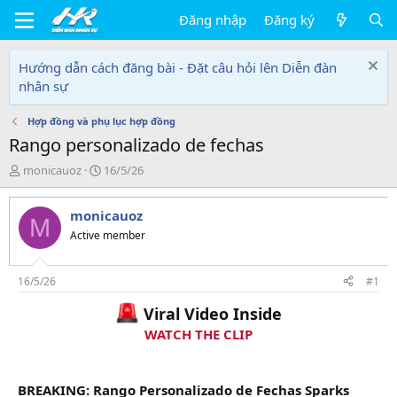
Đăng nhập
Đăng ký
Hướng dẫn cách đăng bài - Đặt câu hỏi lên Diễn đàn
nhân sự
Hợp đồng và phụ lục hợp đồng
Rango personalizado de fechas
T
N
monicauoz
16/5/26
h
g
r
à
monicauoz
e
y
M
a
g
Active member
d
ử
s
i
t
16/5/26
#1
a
Viral Video Inside
r
t
WATCH THE CLIP
e
r
BREAKING: Rango Personalizado de Fechas Sparks