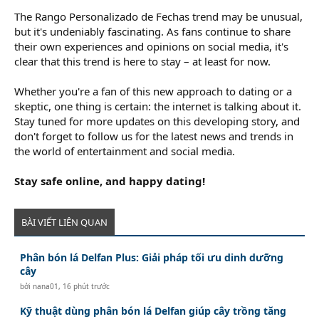
The Rango Personalizado de Fechas trend may be unusual,
but it's undeniably fascinating. As fans continue to share
their own experiences and opinions on social media, it's
clear that this trend is here to stay – at least for now.
Whether you're a fan of this new approach to dating or a
skeptic, one thing is certain: the internet is talking about it.
Stay tuned for more updates on this developing story, and
don't forget to follow us for the latest news and trends in
the world of entertainment and social media.
Stay safe online, and happy dating!
BÀI VIẾT LIÊN QUAN
Phân bón lá Delfan Plus: Giải pháp tối ưu dinh dưỡng
cây
bởi
nana01
,
16 phút trước
Kỹ thuật dùng phân bón lá Delfan giúp cây trồng tăng