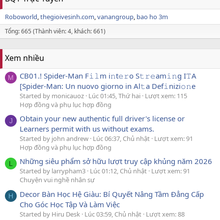
Roboworld
thegioivesinh.com
vanangroup
bao ho 3m
Tổng: 665 (Thành viên: 4, khách: 661)
Xem nhiều
CB01.! Spider-Man F𝚒𝚕m i𝚗t𝚎𝚛o S𝚝𝚛𝚎am𝚒𝚗g I𝚃A
M
[Spider-Man: Un nuovo giorno in Al𝚝a Def𝚒nizi𝚘𝚗e
Started by monicauoz
Lúc 01:45, Thứ hai
Lượt xem: 115
Hợp đồng và phụ lục hợp đồng
Obtain your new authentic full driver's license or
J
Learners permit with us without exams.
Started by john andrew
Lúc 06:37, Chủ nhật
Lượt xem: 91
Hợp đồng và phụ lục hợp đồng
Những siêu phẩm sở hữu lượt truy cập khủng năm 2026
L
Started by larrypham3
Lúc 01:12, Chủ nhật
Lượt xem: 91
Chuyện vui nghề nhân sự
Decor Bàn Học Hệ Giàu: Bí Quyết Nâng Tầm Đẳng Cấp
H
Cho Góc Học Tập Và Làm Việc
Started by Hiru Desk
Lúc 03:59, Chủ nhật
Lượt xem: 88