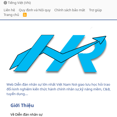
Tiếng Việt (VN)
Liên hệ
Quy định và Nội quy
Chính sách bảo mật
Trợ giúp
Trang chủ
R
S
S
Web Diễn đàn nhân sự lớn nhất Việt Nam Nơi giao lưu học hỏi trao
đổi kinh nghiệm kiến thức hành chính nhân sự,kỹ năng mềm, C&B,
tuyển dụng....
Giới Thiệu
Về Diễn đàn nhân sự