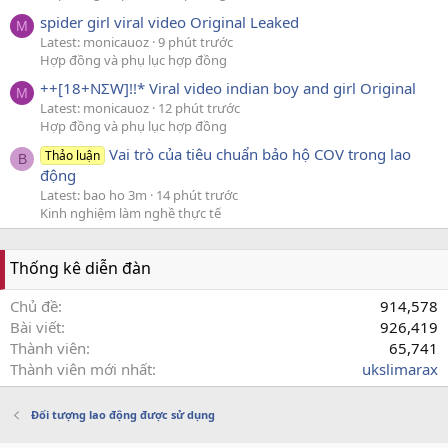
spider girl viral video Original Leaked
M
Latest: monicauoz
9 phút trước
Hợp đồng và phụ lục hợp đồng
++[18+NΣW]!!* Viral video indian boy and girl Original
M
Latest: monicauoz
12 phút trước
Hợp đồng và phụ lục hợp đồng
Vai trò của tiêu chuẩn bảo hộ COV trong lao
Thảo luận
B
động
Latest: bao ho 3m
14 phút trước
Kinh nghiệm làm nghề thực tế
Thống kê diễn đàn
Chủ đề
914,578
Bài viết
926,419
Thành viên
65,741
Thành viên mới nhất
ukslimarax
Đối tượng lao động được sử dụng