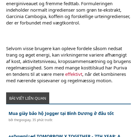
energiniveauet og fremme fedttab. Formuleringen
indeholder normalt ingredienser som grøn te-ekstrakt,
Garcinia Cambogia, koffein og forskellige urteingredienser,
der er forbundet med vægtkontrol.
Selvom visse brugere kan opleve fordele såsom nedsat
trang og øget energi, kan virkningerne variere afhængigt
af kost, aktivitetsniveau, kropssammensætning og brugens
regelmæssighed. Som med mange kosttilskud har Puriva
en tendens til at være mere
effektivt
, når det kombineres
med nærende spisevaner og regelmæssig motion.
BÀI VIẾT LIÊN QUAN
Mua giày bảo hộ Jogger tại Bình Dương ở đâu tốt
bởi
thegioigiay
,
35 phút trước
++D𝙤wn𝙡𝚘𝗮d TOMORROW X TOGETHER - 7TH YEAR: A