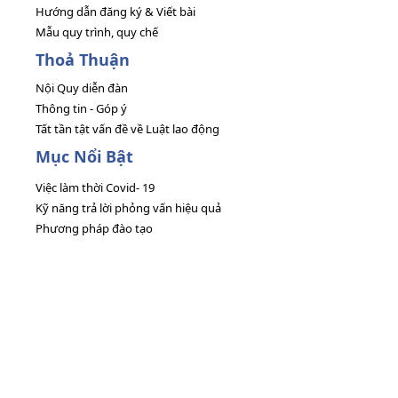
Hướng dẫn đăng ký & Viết bài
Mẫu quy trình, quy chế
Thoả Thuận
Nội Quy diễn đàn
Thông tin - Góp ý
Tất tần tật vấn đề về Luật lao động
Mục Nổi Bật
Việc làm thời Covid- 19
Kỹ năng trả lời phỏng vấn hiệu quả
Phương pháp đào tạo