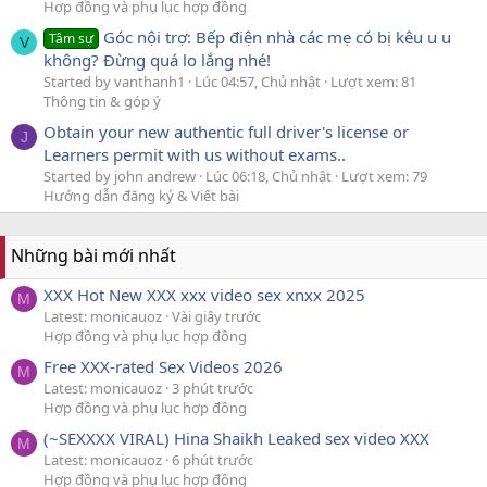
Hợp đồng và phụ lục hợp đồng
Góc nội trợ: Bếp điện nhà các mẹ có bị kêu u u
Tâm sự
V
không? Đừng quá lo lắng nhé!
Started by vanthanh1
Lúc 04:57, Chủ nhật
Lượt xem: 81
Thông tin & góp ý
Obtain your new authentic full driver's license or
J
Learners permit with us without exams..
Started by john andrew
Lúc 06:18, Chủ nhật
Lượt xem: 79
Hướng dẫn đăng ký & Viết bài
Những bài mới nhất
XXX Hot New XXX xxx video sex xnxx 2025
M
Latest: monicauoz
Vài giây trước
Hợp đồng và phụ lục hợp đồng
Free XXX-rated Sex Videos 2026
M
Latest: monicauoz
3 phút trước
Hợp đồng và phụ lục hợp đồng
(~SEXXXX VIRAL) Hina Shaikh Leaked sex video XXX
M
Latest: monicauoz
6 phút trước
Hợp đồng và phụ lục hợp đồng