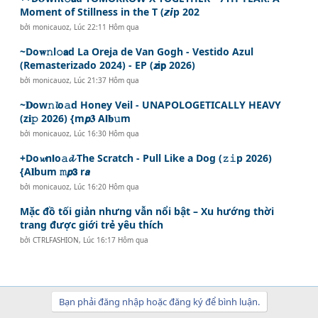
Moment of Stillness in the T (𝙯𝙞p 202
bởi
monicauoz
,
Lúc 22:11 Hôm qua
~Do𝐰𝚗l𝚘𝗮d La Oreja de Van Gogh - Vestido Azul
(Remasterizado 2024) - EP (𝙯i𝗽 2026)
bởi
monicauoz
,
Lúc 21:37 Hôm qua
~𝐃ow𝚗𝓵o𝚊d Honey Veil - UNAPOLOGETICALLY HEAVY
(z𝐢𝚙 2026) {m𝙥𝟑 A𝗹𝐛𝚞m
bởi
monicauoz
,
Lúc 16:30 Hôm qua
+Do𝔀n𝗹o𝚊𝓭 The Scratch - Pull Like a Dog (𝚣𝚒p 2026)
{A𝐥bum 𝚖𝙥𝟯 r𝙖
bởi
monicauoz
,
Lúc 16:20 Hôm qua
Mặc đồ tối giản nhưng vẫn nổi bật – Xu hướng thời
trang được giới trẻ yêu thích
bởi
CTRLFASHION
,
Lúc 16:17 Hôm qua
Bạn phải đăng nhập hoặc đăng ký để bình luận.