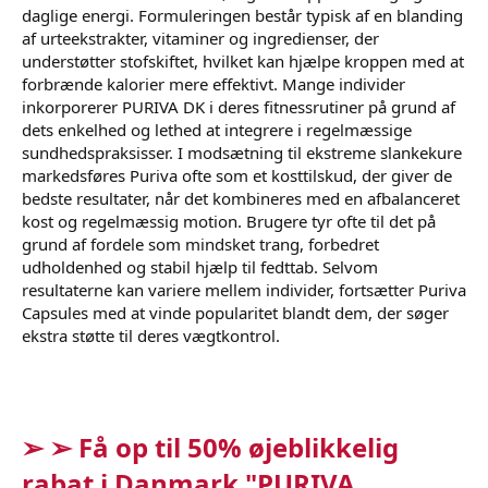
daglige energi. Formuleringen består typisk af en blanding
af urteekstrakter, vitaminer og ingredienser, der
understøtter stofskiftet, hvilket kan hjælpe kroppen med at
forbrænde kalorier mere effektivt. Mange individer
inkorporerer PURIVA DK i deres fitnessrutiner på grund af
dets enkelhed og lethed at integrere i regelmæssige
sundhedspraksisser. I modsætning til ekstreme slankekure
markedsføres Puriva ofte som et kosttilskud, der giver de
bedste resultater, når det kombineres med en afbalanceret
kost og regelmæssig motion. Brugere tyr ofte til det på
grund af fordele som mindsket trang, forbedret
udholdenhed og stabil hjælp til fedttab. Selvom
resultaterne kan variere mellem individer, fortsætter Puriva
Capsules med at vinde popularitet blandt dem, der søger
ekstra støtte til deres vægtkontrol.
➢ ➢ Få op til 50% øjeblikkelig
rabat i Danmark "PURIVA