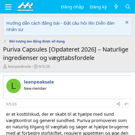
Đăng nhập
Đăng ký
Hướng dẫn cách đăng bài - Đặt câu hỏi lên Diễn đàn
nhân sự
Đối tượng lao động được sử dụng
Puriva Capsules [Opdateret 2026] – Naturlige
ingredienser og vægttabsfordele
T
N
leanpeaksale
9/5/26
h
g
r
à
leanpeaksale
e
y
L
a
g
New member
d
ử
s
i
t
9/5/26
#1
a
er et kosttilskud, der er skabt til at hjælpe med sund
r
vægtkontrol og generel sundhed. Puriva promoveres som
t
e
en naturlig tilgang til vægttab og søger at hjælpe brugerne
r
med at forbedre stofskiftet, regulere appetitten og øge den