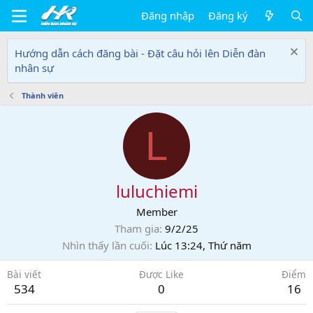
Đăng nhập
Đăng ký
Hướng dẫn cách đăng bài - Đặt câu hỏi lên Diễn đàn
nhân sự
Thành viên
L
luluchiemi
Member
Tham gia
9/2/25
Nhìn thấy lần cuối
Lúc 13:24, Thứ năm
Bài viết
Được Like
Điểm
534
0
16