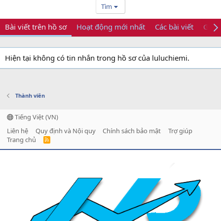
Tìm
Bài viết trên hồ sơ
Hoạt động mới nhất
Các bài viết
Giới 
Hiện tại không có tin nhắn trong hồ sơ của luluchiemi.
Thành viên
Tiếng Việt (VN)
Liên hệ
Quy định và Nội quy
Chính sách bảo mật
Trợ giúp
Trang chủ
R
S
S