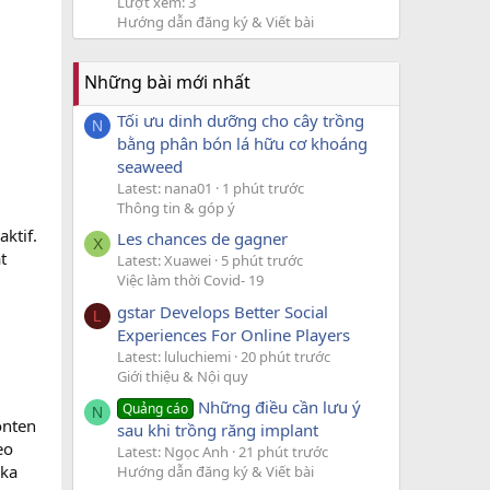
Lượt xem: 3
Hướng dẫn đăng ký & Viết bài
Những bài mới nhất
Tối ưu dinh dưỡng cho cây trồng
N
bằng phân bón lá hữu cơ khoáng
seaweed
Latest: nana01
1 phút trước
Thông tin & góp ý
ktif.
Les chances de gagner
X
t
Latest: Xuawei
5 phút trước
Việc làm thời Covid- 19
gstar Develops Better Social
L
Experiences For Online Players
Latest: luluchiemi
20 phút trước
Giới thiệu & Nội quy
Những điều cần lưu ý
Quảng cáo
N
onten
sau khi trồng răng implant
eo
Latest: Ngọc Anh
21 phút trước
eka
Hướng dẫn đăng ký & Viết bài