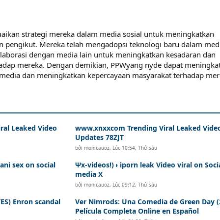
ikan strategi mereka dalam media sosial untuk meningkatkan
ngan pengikut. Mereka telah mengadopsi teknologi baru dalam med
olaborasi dengan media lain untuk meningkatkan kesadaran dan
hadap mereka. Dengan demikian, PPWyang nyde dapat meningka
i media dan meningkatkan kepercayaan masyarakat terhadap mer
iral Leaked Video
www.xnxxcom Trending Viral Leaked Vide
Updates 78ZJT
bởi
monicauoz
,
Lúc 10:54, Thứ sáu
ani sex on social
Ψx-videos!)◑ iporn leak Video viral on Soci
media X
bởi
monicauoz
,
Lúc 09:12, Thứ sáu
S) Enron scandal
Ver Nimrods: Una Comedia de Green Day (
Película Completa Online en Español