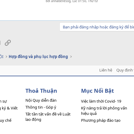
bởi
annabellesog
,
Lúc 01:50, Thứ tư
Bạn phải đăng nhập hoặc đăng ký để bì
sApp
Email
Link
ỘI
Hợp đồng và phụ lục hợp đồng
Liên hệ
Quy định 
Thoả Thuận
Mục Nổi Bật
Nội Quy diễn đàn
n sự
Việc làm thời Covid- 19
Thông tin - Góp ý
ký & Viết
Kỹ năng trả lời phỏng vấn
hiệu quả
Tất tần tật vấn đề về Luật
lao động
quy chế
Phương pháp đào tạo