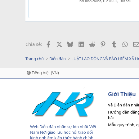
bởi
monicauoz
,
Lúc 06:02, Thứ sáu
Facebook
X
Bluesky
LinkedIn
Reddit
Pinterest
Tumblr
What
Chia sẻ:
Trang chủ
Diễn đàn
LUẬT LAO ĐỘNG VÀ BẢO HIỂM XÃ H
Tiếng Việt (VN)
Giới Thiệu
Về Diễn đàn nhâ
Hướng dẫn đăng 
bài
Mẫu quy trình, 
Web Diễn đàn nhân sự lớn nhất Việt
Nam Nơi giao lưu học hỏi trao đổi
kinh nghiệm kiến thức hành chính