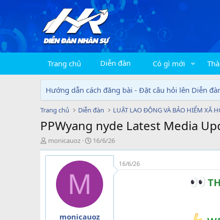
Diễn đàn
Trang chủ
Có gì mới
Thà
Hướng dẫn cách đăng bài - Đặt câu hỏi lên Diễn đà
Trang chủ
Diễn đàn
LUẬT LAO ĐỘNG VÀ BẢO HIỂM XÃ H
PPWyang nyde Latest Media Up
T
N
monicauoz
16/6/26
h
g
r
à
16/6/26
e
y
M
a
g
TH
d
ử
s
i
t
a
monicauoz
r