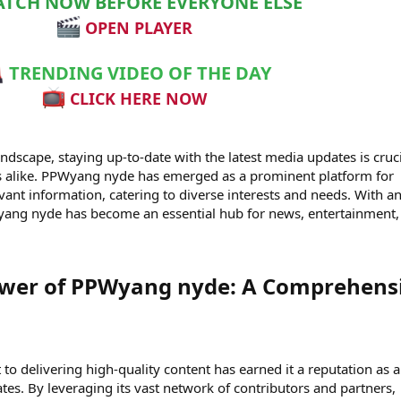
TCH NOW BEFORE EVERYONE ELSE
OPEN PLAYER
TRENDING VIDEO OF THE DAY
CLICK HERE NOW
landscape, staying up-to-date with the latest media updates is cruc
es alike. PPWyang nyde has emerged as a prominent platform for
vant information, catering to diverse interests and needs. With a
ang nyde has become an essential hub for news, entertainment,
ower of PPWyang nyde: A Comprehens
delivering high-quality content has earned it a reputation as a
tes. By leveraging its vast network of contributors and partners,