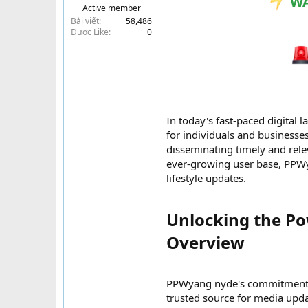
WA
Active member
t
Bài viết
58,486
e
Được Like
0
r
In today's fast-paced digital 
for individuals and business
disseminating timely and rele
ever-growing user base, PPWy
lifestyle updates.
Unlocking the P
Overview​
PPWyang nyde's commitment to 
trusted source for media upda