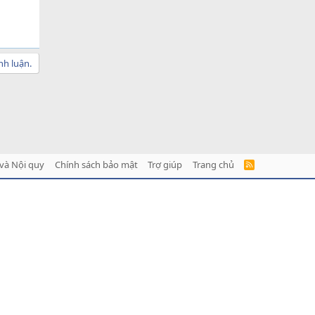
nh luận.
và Nội quy
Chính sách bảo mật
Trợ giúp
Trang chủ
R
S
S