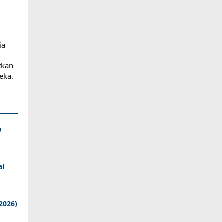
ia
tkan
eka.
o
al
2026)