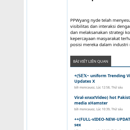
PPWyang nyde telah menyesua
visibilitas dan interaksi de
dan melaksanakan strategi k
kepercayaan masyarakat ter
posisi mereka dalam industr
BÀI VIẾT LIÊN QUAN
+(𝕊𝔼𝕏~ uniform Trending V
Updates X
bởi
monicauoz
,
Lúc 12:58, Thứ sáu
Viral-xnxx!Video) hot Pakist
media xHamster
bởi
monicauoz
,
Lúc 10:39, Thứ sáu
++(FULL-vIDEO-NEW-UPDATE
sex