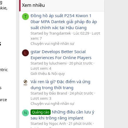
ng
Xem nhiều
kie,
Đồng hồ áp suất P254 Kiwon 1
T
0bar MPA Dantek giải pháp đo áp
suất chính xác tại Hậu Giang
Started by Trangdantek
Lúc 02:29
Lượt
xem: 7
s
Chuyện vui nghề nhân sự
gstar Develops Better Social
L
Experiences For Online Players
Started by luluchiemi
20 phút trước
Lượt xem: 4
tric
Giới thiệu & Nội quy
Vải ren là gì? Đặc điểm và ứng
s
dụng trong thời trang
Started by Đảo Brand
24 phút trước
Lượt xem: 3
urce
Chuyện vui nghề nhân sự
Những điều cần lưu ý
Quảng cáo
N
sau khi trồng răng implant
Started by Ngọc Anh
21 phút trước