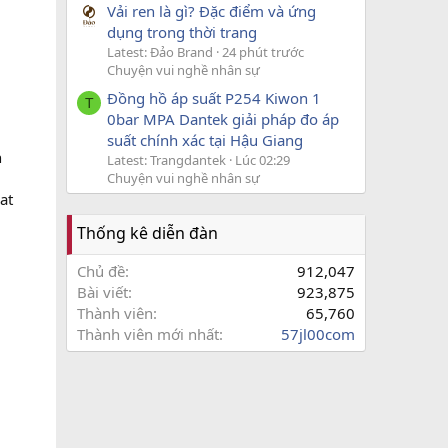
Vải ren là gì? Đặc điểm và ứng
dụng trong thời trang
Latest: Đảo Brand
24 phút trước
Chuyện vui nghề nhân sự
Đồng hồ áp suất P254 Kiwon 1
T
0bar MPA Dantek giải pháp đo áp
suất chính xác tại Hậu Giang
n
Latest: Trangdantek
Lúc 02:29
Chuyện vui nghề nhân sự
at
Thống kê diễn đàn
Chủ đề
912,047
Bài viết
923,875
Thành viên
65,760
Thành viên mới nhất
57jl00com