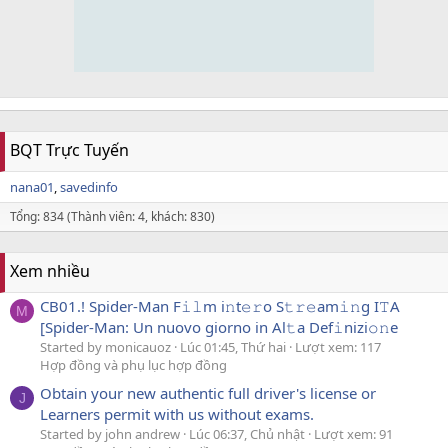
BQT Trực Tuyến
nana01
savedinfo
Tổng: 834 (Thành viên: 4, khách: 830)
Xem nhiều
CB01.! Spider-Man F𝚒𝚕m i𝚗t𝚎𝚛o S𝚝𝚛𝚎am𝚒𝚗g I𝚃A
M
[Spider-Man: Un nuovo giorno in Al𝚝a Def𝚒nizi𝚘𝚗e
Started by monicauoz
Lúc 01:45, Thứ hai
Lượt xem: 117
Hợp đồng và phụ lục hợp đồng
Obtain your new authentic full driver's license or
J
Learners permit with us without exams.
Started by john andrew
Lúc 06:37, Chủ nhật
Lượt xem: 91