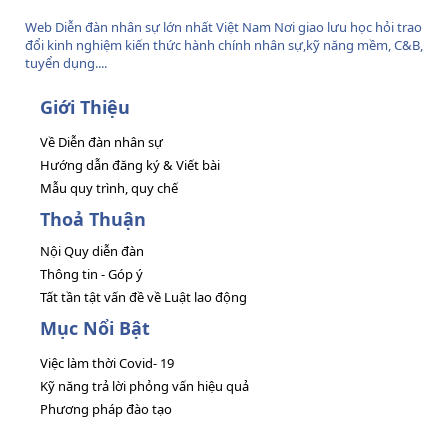
Web Diễn đàn nhân sự lớn nhất Việt Nam Nơi giao lưu học hỏi trao
đổi kinh nghiệm kiến thức hành chính nhân sự,kỹ năng mềm, C&B,
tuyển dụng....
Giới Thiệu
Về Diễn đàn nhân sự
Hướng dẫn đăng ký & Viết bài
Mẫu quy trình, quy chế
Thoả Thuận
Nội Quy diễn đàn
Thông tin - Góp ý
Tất tần tật vấn đề về Luật lao động
Mục Nổi Bật
Việc làm thời Covid- 19
Kỹ năng trả lời phỏng vấn hiệu quả
Phương pháp đào tạo