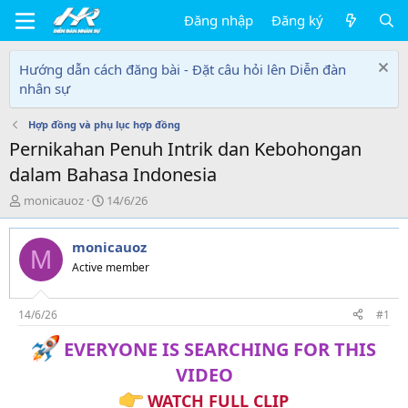
Đăng nhập
Đăng ký
Hướng dẫn cách đăng bài - Đặt câu hỏi lên Diễn đàn
nhân sự
Hợp đồng và phụ lục hợp đồng
Pernikahan Penuh Intrik dan Kebohongan
dalam Bahasa Indonesia
T
N
monicauoz
14/6/26
h
g
r
à
monicauoz
e
y
M
a
g
Active member
d
ử
s
i
t
14/6/26
#1
a
EVERYONE IS SEARCHING FOR THIS
r
t
VIDEO
e
r
WATCH FULL CLIP