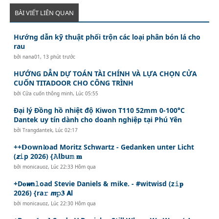
BÀI VIẾT LIÊN QUAN
Hướng dẫn kỹ thuật phối trộn các loại phân bón lá cho
rau
bởi
nana01
,
13 phút trước
HƯỚNG DẪN DỰ TOÁN TÀI CHÍNH VÀ LỰA CHỌN CỬA
CUỐN TITADOOR CHO CÔNG TRÌNH
bởi
Cửa cuốn thông minh
,
Lúc 05:55
Đại lý Đồng hồ nhiệt độ Kiwon T110 52mm 0-100°C
Dantek uy tín dành cho doanh nghiệp tại Phú Yên
bởi
Trangdantek
,
Lúc 02:17
++𝗗𝗼wn𝓵𝗼ad Moritz Schwartz - Gedanken unter Licht
(𝙯𝚒p 2026) {𝙰𝗹bu𝚖 𝐦
bởi
monicauoz
,
Lúc 22:33 Hôm qua
+D𝐨𝙬𝗻𝚕oad Stevie Daniels & mike. - #witwisd (z𝚒𝐩
2026) {ra𝚛 𝙢𝚙𝟑 𝗔l
bởi
monicauoz
,
Lúc 22:30 Hôm qua