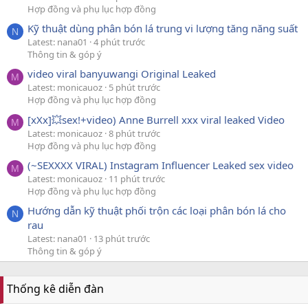
Hợp đồng và phụ lục hợp đồng
Kỹ thuật dùng phân bón lá trung vi lượng tăng năng suất
N
Latest: nana01
4 phút trước
Thông tin & góp ý
video viral banyuwangi Original Leaked
M
Latest: monicauoz
5 phút trước
Hợp đồng và phụ lục hợp đồng
[xXx]💥️sex!+video) Anne Burrell xxx viral leaked Video
M
Latest: monicauoz
8 phút trước
Hợp đồng và phụ lục hợp đồng
(~SEXXXX VIRAL) Instagram Influencer Leaked sex video
M
Latest: monicauoz
11 phút trước
Hợp đồng và phụ lục hợp đồng
Hướng dẫn kỹ thuật phối trộn các loại phân bón lá cho
N
rau
Latest: nana01
13 phút trước
Thông tin & góp ý
Thống kê diễn đàn