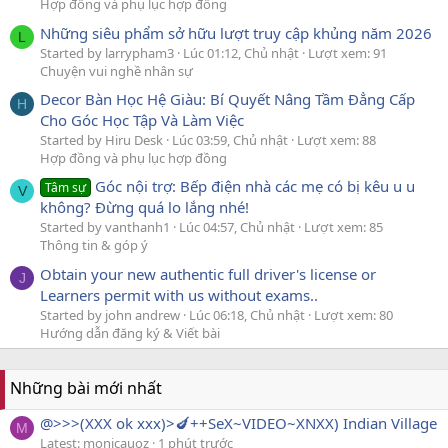
Hợp đồng và phụ lục hợp đồng
Những siêu phẩm sở hữu lượt truy cập khủng năm 2026
L
Started by larrypham3
Lúc 01:12, Chủ nhật
Lượt xem: 91
Chuyện vui nghề nhân sự
Decor Bàn Học Hệ Giàu: Bí Quyết Nâng Tầm Đẳng Cấp
H
Cho Góc Học Tập Và Làm Việc
Started by Hiru Desk
Lúc 03:59, Chủ nhật
Lượt xem: 88
Hợp đồng và phụ lục hợp đồng
Góc nội trợ: Bếp điện nhà các mẹ có bị kêu u u
Tâm sự
V
không? Đừng quá lo lắng nhé!
Started by vanthanh1
Lúc 04:57, Chủ nhật
Lượt xem: 85
Thông tin & góp ý
Obtain your new authentic full driver's license or
J
Learners permit with us without exams..
Started by john andrew
Lúc 06:18, Chủ nhật
Lượt xem: 80
Hướng dẫn đăng ký & Viết bài
Những bài mới nhất
@>>>(XXX ok xxx)>🍆++SeX~VIDEO~XNXX) Indian Village
M
Latest: monicauoz
1 phút trước