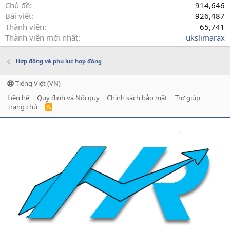
Chủ đề
914,646
Bài viết
926,487
Thành viên
65,741
Thành viên mới nhất
ukslimarax
Hợp đồng và phụ lục hợp đồng
Tiếng Việt (VN)
Liên hệ
Quy định và Nội quy
Chính sách bảo mật
Trợ giúp
Trang chủ
R
S
S