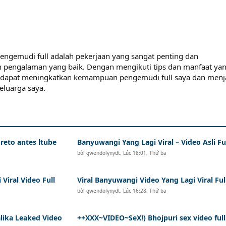
engemudi full adalah pekerjaan yang sangat penting dan
engalaman yang baik. Dengan mengikuti tips dan manfaat ya
aya dapat meningkatkan kemampuan pengemudi full saya dan men
luarga saya.
reto antes ltube
Banyuwangi Yang Lagi Viral – Video Asli Fu
bởi
gwendolynydt
,
Lúc 18:01, Thứ ba
iral Video Full
Viral Banyuwangi Video Yang Lagi Viral Ful
bởi
gwendolynydt
,
Lúc 16:28, Thứ ba
alika Leaked Video
++XXX~VIDEO~SeX!) Bhojpuri sex video full