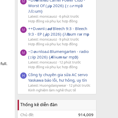
M
Worst Of (𝔃i𝐩 2026) {𝚛𝚊𝙧 mp𝟯
𝙰l𝚋um}
Latest: monicauoz
6 phút trước
Hợp đồng và phụ lục hợp đồng
++D𝓸wnl𝚘𝙖𝙙 Bleech 9:3 - Bleech
M
9:3 - EP (𝔃𝐢p 2026) {𝙰𝗹𝗯um ra𝗿 m𝗽
Latest: monicauoz
9 phút trước
Hợp đồng và phụ lục hợp đồng
~𝙳𝙤𝚠nloa𝓭 Blumengarten - radio
M
(𝚣𝗶p 2026) {𝘼l𝓫u𝙢 𝗿𝐚r mp𝟯}
Latest: monicauoz
12 phút trước
ull.
Hợp đồng và phụ lục hợp đồng
Công ty chuyên gia sửa AC servo
H
Yaskawa báo lỗi, hư hỏng, uy tín
Latest: Huongdaisywear
12 phút trước
Kinh nghiệm làm nghề thực tế
Thống kê diễn đàn
Chủ đề
914,009