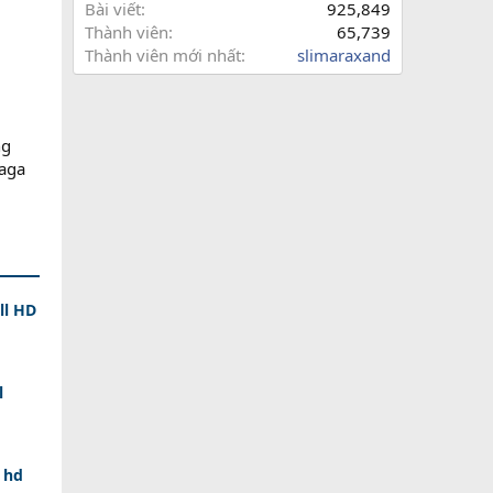
Bài viết
925,849
Thành viên
65,739
Thành viên mới nhất
slimaraxand
ng
jaga
ll HD
l
 hd