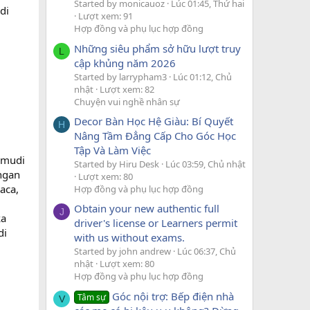
Started by monicauoz
Lúc 01:45, Thứ hai
di
Lượt xem: 91
Hợp đồng và phụ lục hợp đồng
Những siêu phẩm sở hữu lượt truy
L
cập khủng năm 2026
Started by larrypham3
Lúc 01:12, Chủ
nhật
Lượt xem: 82
Chuyện vui nghề nhân sự
Decor Bàn Học Hệ Giàu: Bí Quyết
H
Nâng Tầm Đẳng Cấp Cho Góc Học
Tập Và Làm Việc
emudi
Started by Hiru Desk
Lúc 03:59, Chủ nhật
ngan
Lượt xem: 80
aca,
Hợp đồng và phụ lục hợp đồng
Obtain your new authentic full
J
ka
driver's license or Learners permit
di
with us without exams.
Started by john andrew
Lúc 06:37, Chủ
nhật
Lượt xem: 80
Hợp đồng và phụ lục hợp đồng
Góc nội trợ: Bếp điện nhà
Tâm sự
V