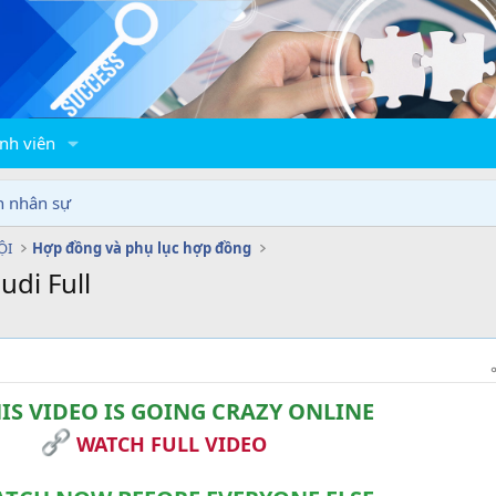
nh viên
n nhân sự
ỘI
Hợp đồng và phụ lục hợp đồng
di Full
IS VIDEO IS GOING CRAZY ONLINE
WATCH FULL VIDEO