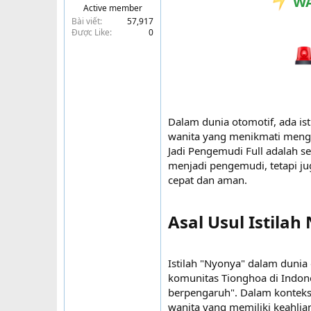
WA
Active member
t
Bài viết
57,917
e
Được Like
0
r
Dalam dunia otomotif, ada i
wanita yang menikmati menge
Jadi Pengemudi Full adalah 
menjadi pengemudi, tetapi j
cepat dan aman.
Asal Usul Istila
Istilah "Nyonya" dalam dunia
komunitas Tionghoa di Indone
berpengaruh". Dalam konteks
wanita yang memiliki keahli