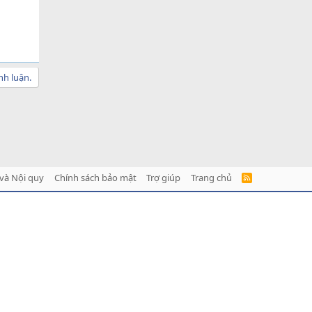
nh luận.
và Nội quy
Chính sách bảo mật
Trợ giúp
Trang chủ
R
S
S