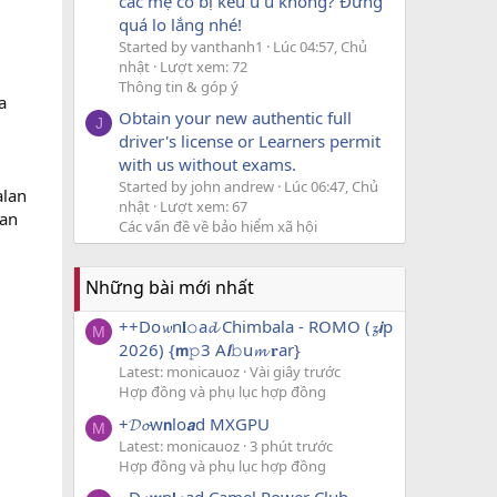
các mẹ có bị kêu u u không? Đừng
quá lo lắng nhé!
Started by vanthanh1
Lúc 04:57, Chủ
nhật
Lượt xem: 72
Thông tin & góp ý
a
Obtain your new authentic full
J
driver's license or Learners permit
with us without exams.
Started by john andrew
Lúc 06:47, Chủ
alan
nhật
Lượt xem: 67
dan
Các vấn đề về bảo hiểm xã hội
Những bài mới nhất
++Do𝔀n𝐥𝚘a𝓭 Chimbala - ROMO (𝔃𝙞p
M
2026) {𝗺𝚙3 A𝙡𝚋u𝓶 𝐫ar}
Latest: monicauoz
Vài giây trước
Hợp đồng và phụ lục hợp đồng
+𝓓𝓸w𝗻lo𝙖d MXGPU
M
Latest: monicauoz
3 phút trước
Hợp đồng và phụ lục hợp đồng
~D𝓸𝘄n𝗹𝓸ad Camel Power Club -