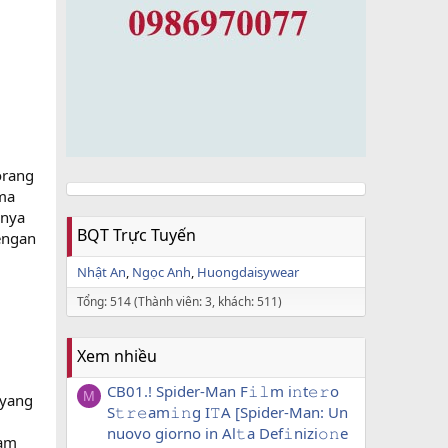
orang
ma
anya
BQT Trực Tuyến
engan
Nhật An
Ngọc Anh
Huongdaisywear
Tổng: 514 (Thành viên: 3, khách: 511)
Xem nhiều
CB01.! Spider-Man F𝚒𝚕m i𝚗t𝚎𝚛o
M
 yang
S𝚝𝚛𝚎am𝚒𝚗g I𝚃A [Spider-Man: Un
nuovo giorno in Al𝚝a Def𝚒nizi𝚘𝚗e
lam