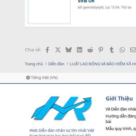
Viral On
bởi
gwendolynydt
,
Lúc 15:04, Thứ ba
Facebook
X
Bluesky
LinkedIn
Reddit
Pinterest
Tumblr
What
Chia sẻ:
Trang chủ
Diễn đàn
LUẬT LAO ĐỘNG VÀ BẢO HIỂM XÃ H
Tiếng Việt (VN)
Giới Thiệu
Về Diễn đàn nhâ
Hướng dẫn đăng 
bài
Mẫu quy trình, 
Web Diễn đàn nhân sự lớn nhất Việt
Nam Nơi giao lưu học hỏi trao đổi