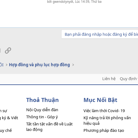
bởi
gwendolynydt
,
Lúc 14:39, Thứ ba
Bạn phải đăng nhập hoặc đăng ký để bì
sApp
Email
Link
ỘI
Hợp đồng và phụ lục hợp đồng
Liên hệ
Quy định 
Thoả Thuận
Mục Nổi Bật
Nội Quy diễn đàn
n sự
Việc làm thời Covid- 19
Thông tin - Góp ý
ký & Viết
Kỹ năng trả lời phỏng vấn
hiệu quả
Tất tần tật vấn đề về Luật
lao động
quy chế
Phương pháp đào tạo