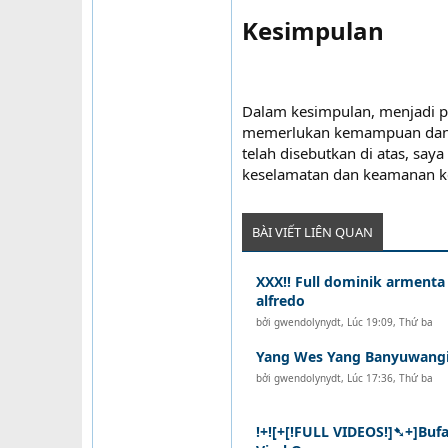
Kesimpulan​
Dalam kesimpulan, menjadi p
memerlukan kemampuan dan p
telah disebutkan di atas, s
keselamatan dan keamanan ke
BÀI VIẾT LIÊN QUAN
XXX!! Full dominik armenta 
alfredo
bởi
gwendolynydt
,
Lúc 19:09, Thứ ba
Yang Wes Yang Banyuwangi V
bởi
gwendolynydt
,
Lúc 17:36, Thứ ba
!+![+[!FULL VIDEOS!]➷+]Buf