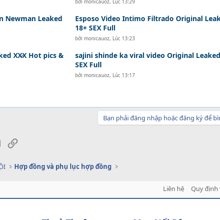
bởi
monicauoz
,
Lúc 13:29
den Newman Leaked
Esposo Video Intimo Filtrado Original Lea
18+ SEX Full
bởi
monicauoz
,
Lúc 13:23
ked XX̷X Hot pics &
sajini shinde ka viral video Original Leake
SEX Full
bởi
monicauoz
,
Lúc 13:17
Bạn phải đăng nhập hoặc đăng ký để bì
sApp
Email
Link
ỘI
Hợp đồng và phụ lục hợp đồng
Liên hệ
Quy định 