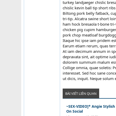
turkey landjaeger chislic bres
chislic kevin ball tip short rib
Biltong pork belly fatback, c
tri-tip. Alcatra swine short l
ham hock bresaola t-bone tri-
chicken pig cupim hamburger ba
pork chop meatloaf burgdoggen
Itaque hic ipse iam pridem es
Earum etiam rerum, quas terra
At iam decimum annum in spel
depravata sint, ait optime iud
dolorem summum malum esse 
Collige omnia, quae soletis: 
interesset. Sed hoc sane conc
ut dicis, inquit. Neque solum
BÀI VIẾT LIÊN QUAN
~SEX-VIDEO]* Angie Stylish 
On Social