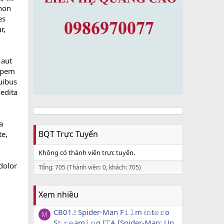
 non
es
r,
 aut
 spem
uibus
pedita
a
BQT Trực Tuyến
te,
Không có thành viên trực tuyến.
dolor
Tổng: 705 (Thành viên: 0, khách: 705)
Xem nhiều
CB01.! Spider-Man F𝚒𝚕m i𝚗t𝚎𝚛o
M
S𝚝𝚛𝚎am𝚒𝚗g I𝚃A [Spider-Man: Un