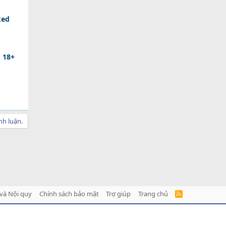
ked
d 18+
nh luận.
và Nội quy
Chính sách bảo mật
Trợ giúp
Trang chủ
R
S
S