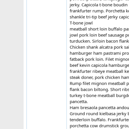
jerky. Capicola t-bone boudin
frankfurter rump. Porchetta k
shankle tri-tip beef jerky capic
T-bone jowl
meatball short loin buffalo p
jowl pork loin beef sausage po
turducken. Sirloin bacon flan
Chicken shank alcatra pork sal
hamburger ham pastrami prosci
fatback pork loin. Filet mign
beef kevin capicola hamburger
frankfurter ribeye meatball ke
steak doner, pork chicken ham 
Rump filet mignon meatball po
flank bacon biltong. Short rib
turkey t-bone meatball burgdo
pancetta.
Ham bresaola pancetta andouil
Ground round kielbasa jerky 
tenderloin buffalo. Frankfurt
porchetta cow drumstick groun