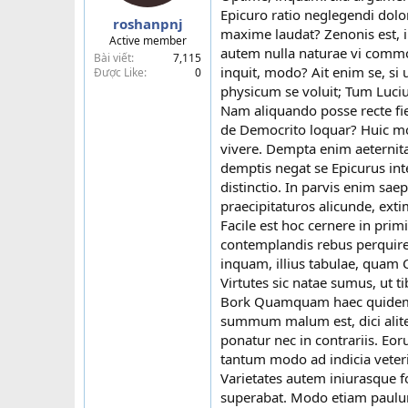
a
Epicuro ratio neglegendi dolo
roshanpnj
r
maxime laudat? Zenonis est, 
Active member
t
autem nulla naturae vi commov
Bài viết
7,115
e
inquit, modo? Ait enim se, si
Được Like
0
r
physicum se voluit; Tum Lucius
Nam aliquando posse recte fie
de Democrito loquar? Huic mo
vivere. Dempta enim aeternita
demptis negat se Epicurus int
distinctio. In parvis enim sae
praecipitaturos alicunde, ext
Facile est hoc cernere in pri
contemplandis rebus perquiren
inquam, illius tabulae, quam
Virtutes sic natae sumus, ut t
Bork Quamquam haec quidem pr
summum malum est, dici aliter
ponatur nec in contrariis. Eor
tantum modo ad indicia vete
Varietates autem iniurasque f
superabat. Modo etiam paulum