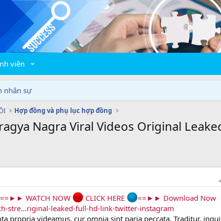
nh viên
n nhân sự
ỘI
Hợp đồng và phụ lục hợp đồng
𝗦)* Pragya Nagra Viral Videos Original Le
==►► WATCH NOW
CLICK HERE
==►► Download Now
-stre...riginal-leaked-full-hd-link-twitter-instagram
a propria videamus, cur omnia sint paria peccata. Traditur, inqui