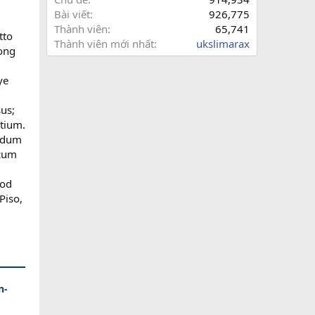
Bài viết
926,775
Thành viên
65,741
tto
Thành viên mới nhất
ukslimarax
tong
ye
sus;
ntium.
ondum
 cum
uod
Piso,
n-