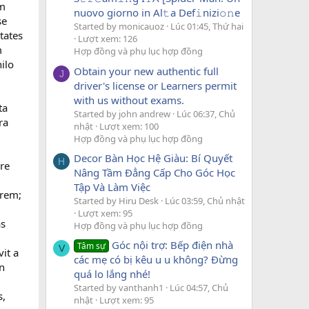
um
nuovo giorno in Al𝚝a Def𝚒nizi𝚘𝚗e
se
Started by monicauoz
Lúc 01:45, Thứ hai
itates
Lượt xem: 126
m
Hợp đồng và phụ lục hợp đồng
ilo
Obtain your new authentic full
J
driver's license or Learners permit
with us without exams.
ta
Started by john andrew
Lúc 06:37, Chủ
ra
nhật
Lượt xem: 100
Hợp đồng và phụ lục hợp đồng
Decor Bàn Học Hệ Giàu: Bí Quyết
H
 re
Nâng Tầm Đẳng Cấp Cho Góc Học
Tập Và Làm Việc
 rem;
Started by Hiru Desk
Lúc 03:59, Chủ nhật
Lượt xem: 95
as
Hợp đồng và phụ lục hợp đồng
Góc nội trợ: Bếp điện nhà
Tâm sự
V
vit a
các mẹ có bị kêu u u không? Đừng
n
quá lo lắng nhé!
Started by vanthanh1
Lúc 04:57, Chủ
s,
nhật
Lượt xem: 95