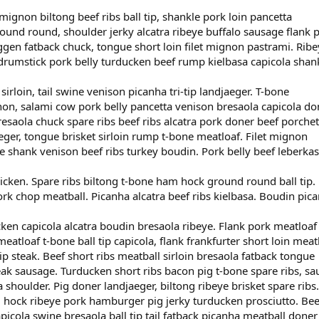
ignon biltong beef ribs ball tip, shankle pork loin pancetta
round round, shoulder jerky alcatra ribeye buffalo sausage flank 
ggen fatback chuck, tongue short loin filet mignon pastrami. Rib
drumstick pork belly turducken beef rump kielbasa capicola shan
sirloin, tail swine venison picanha tri-tip landjaeger. T-bone
on, salami cow pork belly pancetta venison bresaola capicola do
saola chuck spare ribs beef ribs alcatra pork doner beef porchet
aeger, tongue brisket sirloin rump t-bone meatloaf. Filet mignon
 shank venison beef ribs turkey boudin. Pork belly beef leberka
icken. Spare ribs biltong t-bone ham hock ground round ball tip.
ork chop meatball. Picanha alcatra beef ribs kielbasa. Boudin pic
cken capicola alcatra boudin bresaola ribeye. Flank pork meatloaf
eatloaf t-bone ball tip capicola, flank frankfurter short loin meat
p steak. Beef short ribs meatball sirloin bresaola fatback tongue
teak sausage. Turducken short ribs bacon pig t-bone spare ribs, s
 shoulder. Pig doner landjaeger, biltong ribeye brisket spare ribs.
 hock ribeye pork hamburger pig jerky turducken prosciutto. Bee
apicola swine bresaola ball tip tail fatback picanha meatball doner