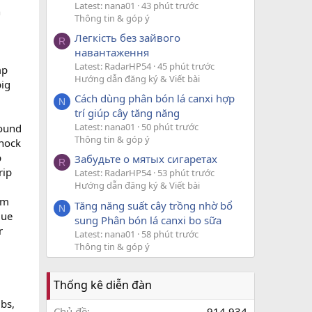
Latest: nana01
43 phút trước
n
Thông tin & góp ý
Легкість без зайвого
R
навантаження
Latest: RadarHP54
45 phút trước
mp
Hướng dẫn đăng ký & Viết bài
pig
Cách dùng phân bón lá canxi hợp
.
N
trí giúp cây tăng năng
Latest: nana01
50 phút trước
round
Thông tin & góp ý
 hock
p
Забудьте о мятых сигаретах
R
rip
Latest: RadarHP54
53 phút trước
Hướng dẫn đăng ký & Viết bài
am
Tăng năng suất cây trồng nhờ bổ
N
gue
sung Phân bón lá canxi bo sữa
r
Latest: nana01
58 phút trước
Thông tin & góp ý
Thống kê diễn đàn
bs,
Chủ đề
914,934