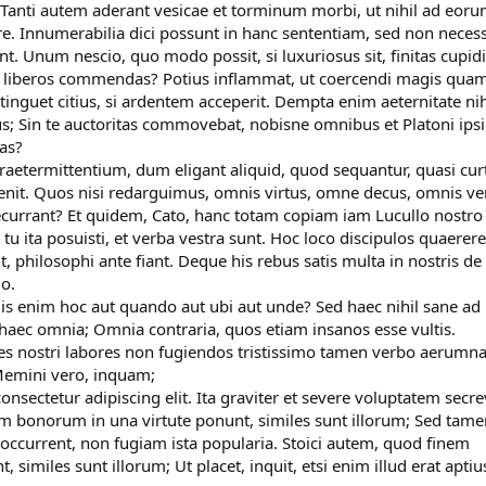
 Tanti autem aderant vesicae et torminum morbi, ut nihil ad eor
. Innumerabilia dici possunt in hanc sententiam, sed non neces
iunt. Unum nescio, quo modo possit, si luxuriosus sit, finitas cupid
i liberos commendas? Potius inflammat, ut coercendi magis qua
tinguet citius, si ardentem acceperit. Dempta enim aeternitate nih
s; Sin te auctoritas commovebat, nobisne omnibus et Platoni ipsi
as?
termittentium, dum eligant aliquid, quod sequantur, quasi cur
rvenit. Quos nisi redarguimus, omnis virtus, omne decus, omnis ve
recurrant? Et quidem, Cato, hanc totam copiam iam Lucullo nostro
tu ita posuisti, et verba vestra sunt. Hoc loco discipulos quaerere
int, philosophi ante fiant. Deque his rebus satis multa in nostris de
io.
uis enim hoc aut quando aut ubi aut unde? Sed haec nihil sane ad
haec omnia; Omnia contraria, quos etiam insanos esse vultis.
s nostri labores non fugiendos tristissimo tamen verbo aerumn
Memini vero, inquam;
nsectetur adipiscing elit. Ita graviter et severe voluptatem secre
em bonorum in una virtute ponunt, similes sunt illorum; Sed tame
i occurrent, non fugiam ista popularia. Stoici autem, quod finem
similes sunt illorum; Ut placet, inquit, etsi enim illud erat aptiu