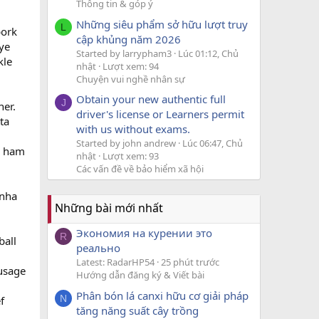
Thông tin & góp ý
Những siêu phẩm sở hữu lượt truy
L
pork
cập khủng năm 2026
eye
Started by larrypham3
Lúc 01:12, Chủ
kle
nhật
Lượt xem: 94
Chuyện vui nghề nhân sự
Obtain your new authentic full
J
ner.
driver's license or Learners permit
ta
with us without exams.
Started by john andrew
Lúc 06:47, Chủ
s ham
nhật
Lượt xem: 93
Các vấn đề về bảo hiểm xã hội
anha
Những bài mới nhất
Экономия на курении это
R
ball
реально
Latest: RadarHP54
25 phút trước
ausage
Hướng dẫn đăng ký & Viết bài
Phân bón lá canxi hữu cơ giải pháp
N
f
tăng năng suất cây trồng