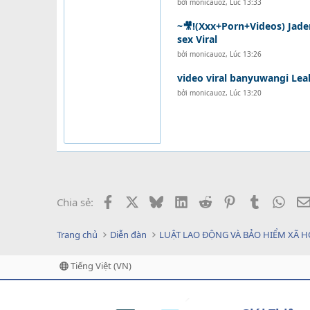
bởi
monicauoz
,
Lúc 13:33
~🎥!(Xxx+Porn+Videos) Ja
sex Viral
bởi
monicauoz
,
Lúc 13:26
video viral banyuwangi Lea
bởi
monicauoz
,
Lúc 13:20
Facebook
X
Bluesky
LinkedIn
Reddit
Pinterest
Tumblr
What
Chia sẻ:
Trang chủ
Diễn đàn
LUẬT LAO ĐỘNG VÀ BẢO HIỂM XÃ H
Tiếng Việt (VN)