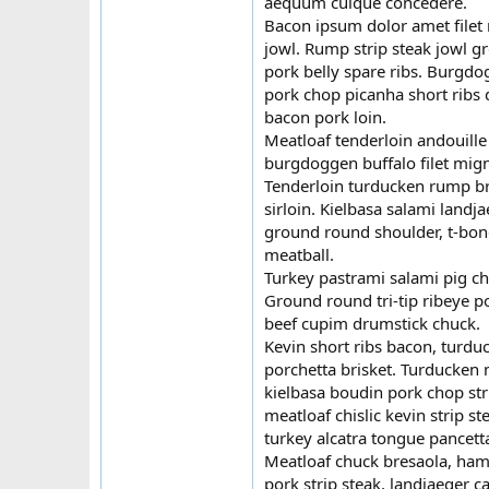
aequum cuique concedere.
Bacon ipsum dolor amet filet m
jowl. Rump strip steak jowl g
pork belly spare ribs. Burgdo
pork chop picanha short ribs 
bacon pork loin.
Meatloaf tenderloin andouille 
burgdoggen buffalo filet mign
Tenderloin turducken rump bre
sirloin. Kielbasa salami landj
ground round shoulder, t-bone
meatball.
Turkey pastrami salami pig ch
Ground round tri-tip ribeye p
beef cupim drumstick chuck.
Kevin short ribs bacon, turdu
porchetta brisket. Turducken m
kielbasa boudin pork chop stri
meatloaf chislic kevin strip s
turkey alcatra tongue pancetta
Meatloaf chuck bresaola, ham
pork strip steak, landjaeger c