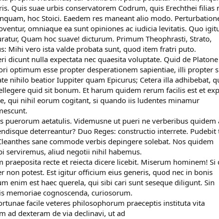
ris. Quis suae urbis conservatorem Codrum, quis Erechthei filias
inquam, hoc Stoici. Eaedem res maneant alio modo. Perturbation
entur, omniaque ea sunt opiniones ac iudicia levitatis. Quo igitu
 uratur, Quam hoc suave! dicturum. Primum Theophrasti, Strato,
: Mihi vero ista valde probata sunt, quod item fratri puto.
ri dicunt nulla expectata nec quaesita voluptate. Quid de Platone
ri optimum esse propter desperationem sapientiae, illi propter
te nihilo beatior Iuppiter quam Epicurus; Cetera illa adhibebat, q
ellegere quid sit bonum. Et harum quidem rerum facilis est et ex
pe, qui nihil eorum cogitant, si quando iis ludentes minamur
imescunt.
mis puerorum aetatulis. Videmusne ut pueri ne verberibus quidem 
disque deterreantur? Duo Reges: constructio interrete. Pudebit 
 Cleanthes sane commode verbis depingere solebat. Nos quidem
ibi serviremus, aliud negotii nihil habemus.
aeposita recte et reiecta dicere licebit. Miserum hominem! Si 
 non potest. Est igitur officium eius generis, quod nec in bonis
um enim est haec querela, qui sibi cari sunt seseque diligunt. Sin
ris memoriae cognoscenda, curiosorum.
ortunae facile veteres philosophorum praeceptis instituta vita
 ad dexteram de via declinavi, ut ad