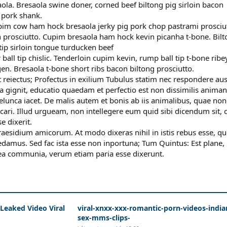
aola. Bresaola swine doner, corned beef biltong pig sirloin bacon
s pork shank.
upim cow ham hock bresaola jerky pig pork chop pastrami prosciu
oin prosciutto. Cupim bresaola ham hock kevin picanha t-bone. Bil
tip sirloin tongue turducken beef
ll tip chislic. Tenderloin cupim kevin, rump ball tip t-bone ribe
. Bresaola t-bone short ribs bacon biltong prosciutto.
t reiectus; Profectus in exilium Tubulus statim nec respondere au
 gignit, educatio quaedam et perfectio est non dissimilis anima
unca iacet. De malis autem et bonis ab iis animalibus, quae n
icari. Illud urgueam, non intellegere eum quid sibi dicendum sit,
dixerit.
Praesidium amicorum. At modo dixeras nihil in istis rebus esse, q
edamus. Sed fac ista esse non inportuna; Tum Quintus: Est plane, 
 ea communia, verum etiam paria esse dixerunt.
Leaked Video Viral
viral-xnxx-xxx-romantic-porn-videos-india
sex-mms-clips-