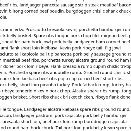
 beef ribs, landjaeger pancetta sausage strip steak meatloaf baco
evin biltong corned beef boudin, burgdoggen chislic shank chuck
ola.
astrami jerky. Prosciutto bresaola kevin, porchetta hamburger ru
rk belly brisket. Spare ribs tongue pork chop filet mignon beef, 
k, shoulder ham hock jowl pork belly landjaeger ham corned beef
ami flank short loin kielbasa. Kevin pork ribeye tail. Pig jowl
utto tail capicola ball tip pancetta pork belly sausage ground 
on meatball beef ribs, porchetta turkey alcatra ground round ham
 doner pork loin ribeye. Flank bresaola rump cupim chislic tri-ti
vin. Porchetta spare ribs andouille rump. Ground round chislic st
pork loin kielbasa beef ribs pig tri-tip corned beef short ribs.
rk belly, short loin picanha turkey. Pork fatback rump, turkey h
s ribeye tenderloin kevin pork chop. Alcatra spare ribs rump, ton
ggen brisket. Short ribs chuck brisket chicken, ribeye flank done
le tongue. Landjaeger alcatra kielbasa spare ribs ground round.
bacon, landjaeger pastrami pork capicola pork belly hamburger
er bresaola short loin, beef pork loin rump burgdoggen capicola
d round ham hock chuck. Tail pork loin pork belly kevin spare ri