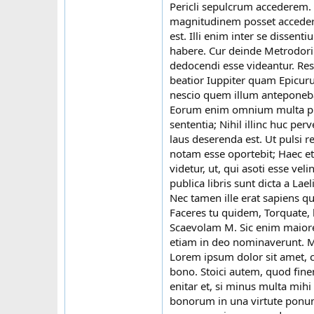
Pericli sepulcrum accederem.
magnitudinem posset accedere
est. Illi enim inter se dissent
habere. Cur deinde Metrodor
dedocendi esse videantur. Res
beatior Iuppiter quam Epicuru
nescio quem illum anteponeb
Eorum enim omnium multa prae
sententia; Nihil illinc huc pe
laus deserenda est. Ut pulsi 
notam esse oportebit; Haec et 
videtur, ut, qui asoti esse vel
publica libris sunt dicta a Lael
Nec tamen ille erat sapiens q
Faceres tu quidem, Torquate, 
Scaevolam M. Sic enim maiore
etiam in deo nominaverunt. 
Lorem ipsum dolor sit amet, co
bono. Stoici autem, quod fin
enitar et, si minus multa mih
bonorum in una virtute ponunt, 