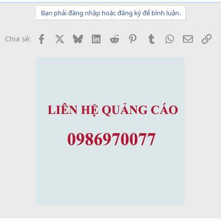
Bạn phải đăng nhập hoặc đăng ký để bình luận.
Facebook
X
Bluesky
LinkedIn
Reddit
Pinterest
Tumblr
WhatsApp
Email
Li
Chia sẻ: