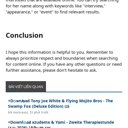
for her name along with keywords like "interview,"
"appearance," or "event" to find relevant results.
Conclusion​
I hope this information is helpful to you. Remember to
always prioritize respect and boundaries when searching
for content online. If you have any other questions or need
further assistance, please don't hesitate to ask.
BÀI VIẾT LIÊN QUAN
+D𝚘𝐰n𝙡𝗼ad Tony Joe White & Flying Mojito Bros - The
Swamp Fox (Deluxe Edition) (z𝐢
bởi
monicauoz
,
32 phút trước
+D𝗼wn𝗹𝚘a𝐝 xzudemx & Yami - Zweite Therapiestunde
(z𝓲𝚙 2026) {𝗔l𝐛𝚞m ra𝗿