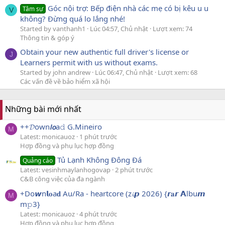
Góc nội trợ: Bếp điện nhà các mẹ có bị kêu u u
Tâm sự
V
không? Đừng quá lo lắng nhé!
Started by vanthanh1
Lúc 04:57, Chủ nhật
Lượt xem: 74
Thông tin & góp ý
Obtain your new authentic full driver's license or
J
Learners permit with us without exams.
Started by john andrew
Lúc 06:47, Chủ nhật
Lượt xem: 68
Các vấn đề về bảo hiểm xã hội
Những bài mới nhất
++𝓓own𝙡𝙤a𝚍 G.Mineiro
M
Latest: monicauoz
1 phút trước
Hợp đồng và phụ lục hợp đồng
Tủ Lạnh Không Đông Đá
Quảng cáo
Latest: vesinhmaylanhogovap
2 phút trước
C&B công việc của đa ngành
+Do𝙬n𝗹𝐨a𝐝 Au/Ra - heartcore (z𝓲𝙥 2026) {𝙧𝐚𝙧 𝗔lbu𝙢
M
m𝚙3}
Latest: monicauoz
4 phút trước
Hợp đồng và phụ lục hợp đồng