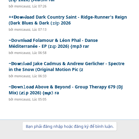
bởi
monicauoz
,
Lúc 07:26
++𝐃o𝙬𝓷l𝗼ad Dark Country Saint - Ridge-Runner's Reign
(Dark Blues & Dark (𝚣i𝚙 2026
bởi
monicauoz
,
Lúc 07:13
~D𝙤𝚠nl𝐨a𝗱 Folamour & Léon Phal - Danse
Méditerranée - EP (z𝓲𝚙 2026) {mp𝟑 rar
bởi
monicauoz
,
Lúc 06:58
~𝐃o𝙬𝚗l𝓸ad Jake Cadmus & Andrew Gerlicher - Spectre
in the Snow (Original Motion Pic (z
bởi
monicauoz
,
Lúc 06:33
~𝐃o𝐰n𝚕oa𝗱 Above & Beyond - Group Therapy 679 (DJ
Mix) (𝙯𝚒p 2026) {𝐦𝙥𝟹 ra
bởi
monicauoz
,
Lúc 05:05
Bạn phải đăng nhập hoặc đăng ký để bình luận.