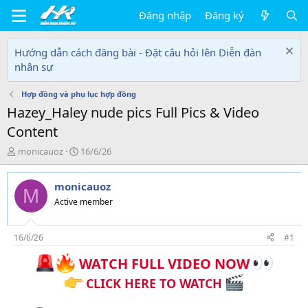
Đăng nhập
Đăng ký
Hướng dẫn cách đăng bài - Đặt câu hỏi lên Diễn đàn
nhân sự
Hợp đồng và phụ lục hợp đồng
Hazey_Haley nude pics Full Pics & Video
Content
T
N
monicauoz
16/6/26
h
g
r
à
monicauoz
e
y
M
a
g
Active member
d
ử
s
i
t
16/6/26
#1
a
WATCH FULL VIDEO NOW
r
t
CLICK HERE TO WATCH
e
r