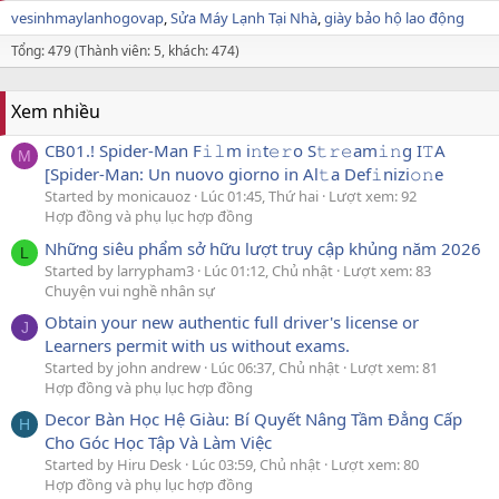
vesinhmaylanhogovap
Sửa Máy Lạnh Tại Nhà
giày bảo hộ lao động
Tổng: 479 (Thành viên: 5, khách: 474)
Xem nhiều
CB01.! Spider-Man F𝚒𝚕m i𝚗t𝚎𝚛o S𝚝𝚛𝚎am𝚒𝚗g I𝚃A
M
[Spider-Man: Un nuovo giorno in Al𝚝a Def𝚒nizi𝚘𝚗e
Started by monicauoz
Lúc 01:45, Thứ hai
Lượt xem: 92
Hợp đồng và phụ lục hợp đồng
Những siêu phẩm sở hữu lượt truy cập khủng năm 2026
L
Started by larrypham3
Lúc 01:12, Chủ nhật
Lượt xem: 83
Chuyện vui nghề nhân sự
Obtain your new authentic full driver's license or
J
Learners permit with us without exams.
Started by john andrew
Lúc 06:37, Chủ nhật
Lượt xem: 81
Hợp đồng và phụ lục hợp đồng
Decor Bàn Học Hệ Giàu: Bí Quyết Nâng Tầm Đẳng Cấp
H
Cho Góc Học Tập Và Làm Việc
Started by Hiru Desk
Lúc 03:59, Chủ nhật
Lượt xem: 80
Hợp đồng và phụ lục hợp đồng