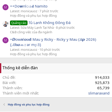
++Do𝘄nl𝚘𝚊𝐝 Namito
M
Latest: monicauoz
7 phút trước
Hợp đồng và phụ lục hợp đồng
Tủ Lạnh Không Đông Đá
Quảng cáo
Latest: Sửa Máy Lạnh Tại Nhà
8 phút trước
C&B công việc của đa ngành
+𝘿ow𝙣l𝙤a𝗱 Mau y Ricky - Ricky y Mau (z𝐢𝙥 2026)
M
{𝓐l𝐛𝙪𝓶 𝚛ar m𝚙3}
Latest: monicauoz
10 phút trước
Hợp đồng và phụ lục hợp đồng
Thống kê diễn đàn
Chủ đề
914,033
Bài viết
925,873
Thành viên
65,739
Thành viên mới nhất
slimaraxand
Hợp đồng và phụ lục hợp đồng