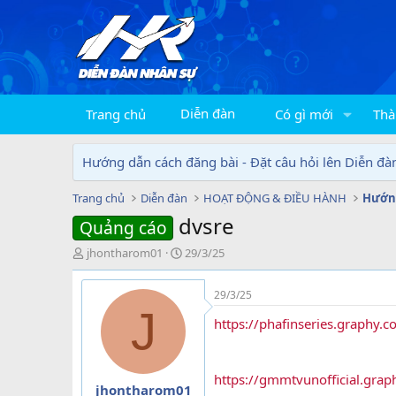
Diễn đàn
Trang chủ
Có gì mới
Thà
Hướng dẫn cách đăng bài - Đặt câu hỏi lên Diễn đà
Trang chủ
Diễn đàn
HOẠT ĐỘNG & ĐIỀU HÀNH
Hướng
dvsre
Quảng cáo
T
N
jhontharom01
29/3/25
h
g
r
à
29/3/25
e
y
J
a
g
https://phafinseries.graph
d
ử
s
i
t
https://gmmtvunofficial.gra
a
jhontharom01
r