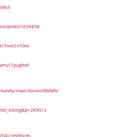
12663
com/posts/1026858
er/7nsit1n10m
bers/i7yugfsd/
munity/main-forum/fdsfefs/
=rtcl_listing&p=289012
/67042/dsfdscds