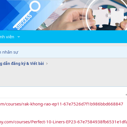
nh viên
n nhân sự
 dẫn đăng ký & Viết bài
y.com/courses/rak-khong-rao-ep11-67e7526d7f1b986bbd668847
phy.com/courses/Perfect-10-Liners-EP23-67e7584938fb6531e1df