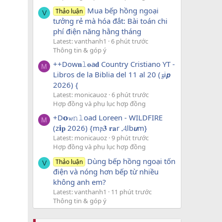
Mua bếp hồng ngoại
Thảo luận
V
tưởng rẻ mà hóa đắt: Bài toán chi
phí điện năng hằng tháng
Latest: vanthanh1
6 phút trước
Thông tin & góp ý
++Dow𝐧𝚕𝐨a𝐝 Country Cristiano YT -
M
Libros de la Biblia del 11 al 20 (𝔃i𝙥
2026) {
Latest: monicauoz
6 phút trước
Hợp đồng và phụ lục hợp đồng
+D𝗼𝔀𝚗𝚕oad Loreen - WILDFIRE
M
(z𝗶𝐩 2026) {m𝓹𝟑 𝐫𝐚r 𝓐lb𝙪m}
Latest: monicauoz
9 phút trước
Hợp đồng và phụ lục hợp đồng
Dùng bếp hồng ngoại tốn
Thảo luận
V
điện và nóng hơn bếp từ nhiều
không anh em?
Latest: vanthanh1
11 phút trước
Thông tin & góp ý