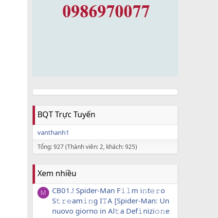
BQT Trực Tuyến
vanthanh1
Tổng: 927 (Thành viên: 2, khách: 925)
Xem nhiều
CB01.! Spider-Man F𝚒𝚕m i𝚗t𝚎𝚛o
M
S𝚝𝚛𝚎am𝚒𝚗g I𝚃A [Spider-Man: Un
nuovo giorno in Al𝚝a Def𝚒nizi𝚘𝚗e