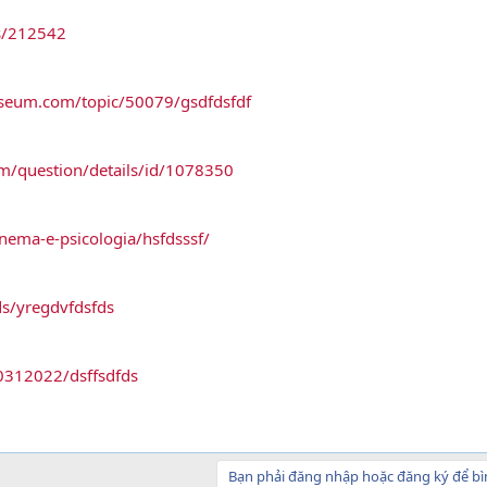
s/212542
sseum.com/topic/50079/gsdfdsfdf
om/question/details/id/1078350
nema-e-psicologia/hsfdsssf/
ds/yregdvfdsfds
20312022/dsffsdfds
Bạn phải đăng nhập hoặc đăng ký để bì