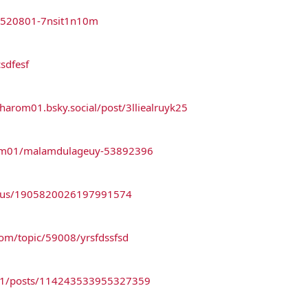
/7520801-7nsit1n10m
sdfesf
tharom01.bsky.social/post/3lliealruyk25
arom01/malamdulageuy-53892396
tatus/1905820026197991574
om/topic/59008/yrsfdssfsd
om01/posts/114243533955327359