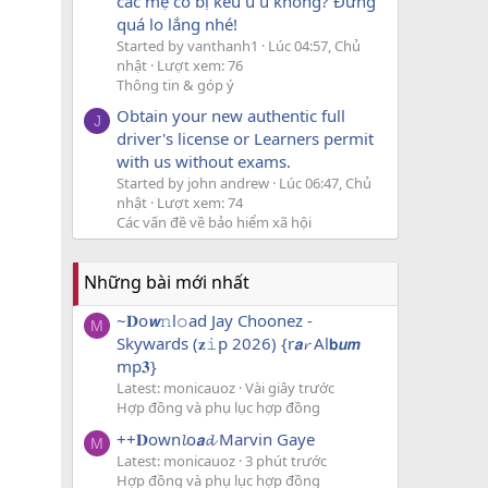
các mẹ có bị kêu u u không? Đừng
quá lo lắng nhé!
Started by vanthanh1
Lúc 04:57, Chủ
nhật
Lượt xem: 76
Thông tin & góp ý
Obtain your new authentic full
J
driver's license or Learners permit
with us without exams.
Started by john andrew
Lúc 06:47, Chủ
nhật
Lượt xem: 74
Các vấn đề về bảo hiểm xã hội
Những bài mới nhất
~𝐃o𝙬𝚗l𝚘ad Jay Choonez -
M
Skywards (𝐳𝚒p 2026) {r𝙖𝓻 Al𝗯𝙪𝙢
mp𝟑}
Latest: monicauoz
Vài giây trước
Hợp đồng và phụ lục hợp đồng
++𝐃own𝓵o𝙖𝓭 Marvin Gaye
M
Latest: monicauoz
3 phút trước
Hợp đồng và phụ lục hợp đồng