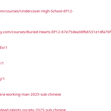
com/courses/Undercover-High-School-EP12-
a
phy.com/courses/Buried-Hearts-EP12-67e75dea38fb6531e1dfa76f
qEx/1
N/1
j/1
cle/a-working-man-2025-sub-chinese
e/dead-talents-society-2025-sub-chinese