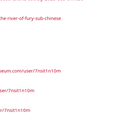
/the-river-of-fury-sub-chinese
osseum.com/user/7nsit1n10m
user/7nsit1n10m
ser/7nsit1n10m