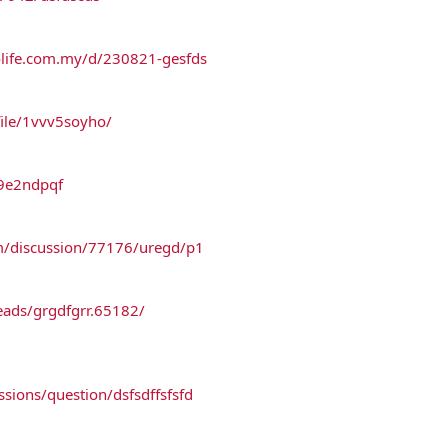
olife.com.my/d/230821-gesfds
ile/1vvv5soyho/
29e2ndpqf
m/discussion/77176/uregd/p1
eads/grgdfgrr.65182/
ussions/question/dsfsdffsfsfd