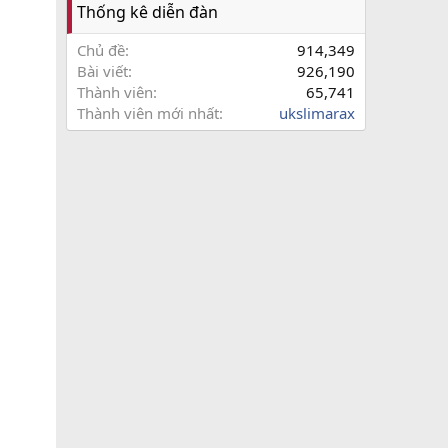
Thống kê diễn đàn
Chủ đề
914,349
Bài viết
926,190
Thành viên
65,741
Thành viên mới nhất
ukslimarax