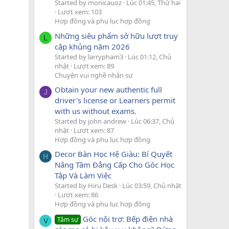
Started by monicauoz
Lúc 01:45, Thứ hai
Lượt xem: 103
Hợp đồng và phụ lục hợp đồng
Những siêu phẩm sở hữu lượt truy
L
cập khủng năm 2026
Started by larrypham3
Lúc 01:12, Chủ
nhật
Lượt xem: 89
Chuyện vui nghề nhân sự
Obtain your new authentic full
J
driver's license or Learners permit
with us without exams.
Started by john andrew
Lúc 06:37, Chủ
nhật
Lượt xem: 87
Hợp đồng và phụ lục hợp đồng
Decor Bàn Học Hệ Giàu: Bí Quyết
H
Nâng Tầm Đẳng Cấp Cho Góc Học
Tập Và Làm Việc
Started by Hiru Desk
Lúc 03:59, Chủ nhật
Lượt xem: 86
Hợp đồng và phụ lục hợp đồng
Góc nội trợ: Bếp điện nhà
Tâm sự
V