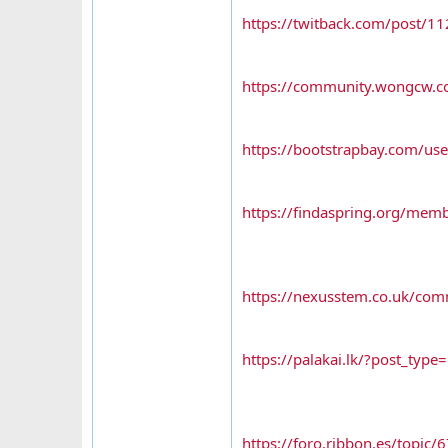
https://twitback.com/post/1
https://community.wongcw.
https://bootstrapbay.com/us
https://findaspring.org/mem
https://nexusstem.co.uk/com
https://palakai.lk/?post_type
https://foro.ribbon.es/topic