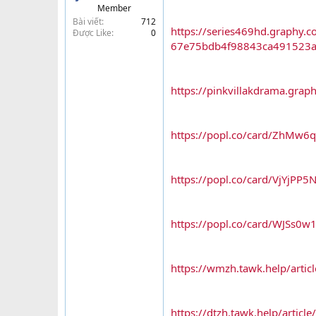
Member
t
Bài viết
712
e
https://series469hd.graphy.
Được Like
0
r
67e75bdb4f98843ca491523
https://pinkvillakdrama.gra
https://popl.co/card/ZhMw6
https://popl.co/card/VjYjPP5
https://popl.co/card/WJSs0w1
https://wmzh.tawk.help/arti
https://dtzh.tawk.help/articl