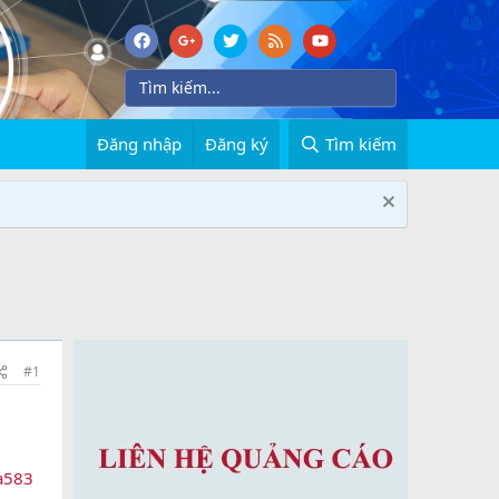
Đăng nhập
Đăng ký
Tìm kiếm
#1
a583