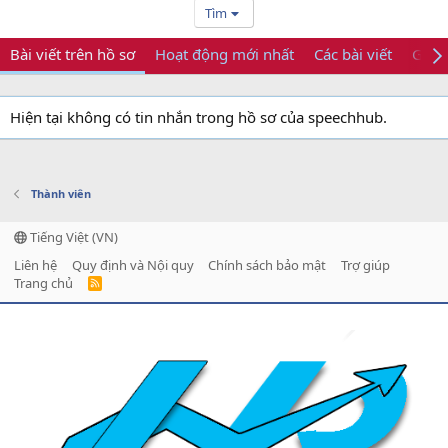
Tìm
Bài viết trên hồ sơ
Hoạt động mới nhất
Các bài viết
Giới 
Hiện tại không có tin nhắn trong hồ sơ của speechhub.
Thành viên
Tiếng Việt (VN)
Liên hệ
Quy định và Nội quy
Chính sách bảo mật
Trợ giúp
Trang chủ
R
S
S