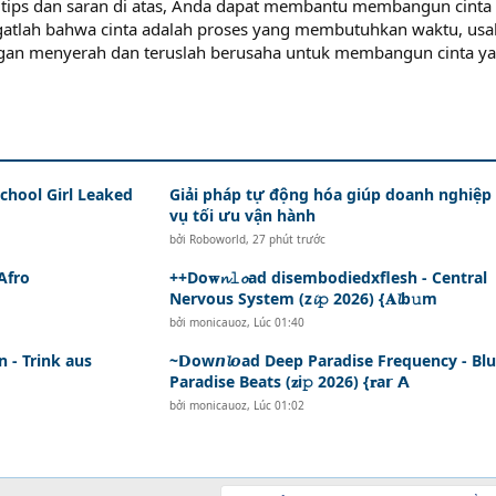
tips dan saran di atas, Anda dapat membantu membangun cinta
ngatlah bahwa cinta adalah proses yang membutuhkan waktu, usa
ngan menyerah dan teruslah berusaha untuk membangun cinta y
chool Girl Leaked
Giải pháp tự động hóa giúp doanh nghiệp 
vụ tối ưu vận hành
bởi
Roboworld
,
27 phút trước
 Afro
++Do𝐰𝓷𝚕𝓸ad disembodiedxflesh - Central
Nervous System (z𝓲𝚙 2026) {𝐀𝓵b𝚞m
bởi
monicauoz
,
Lúc 01:40
n - Trink aus
~𝗗ow𝙣𝓵𝙤ad Deep Paradise Frequency - Bl
Paradise Beats (𝐳i𝚙 2026) {𝐫a𝗿 𝗔
bởi
monicauoz
,
Lúc 01:02