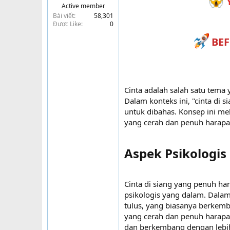
Y
Active member
t
Bài viết
58,301
e
Được Like
0
r
BEF
Cinta adalah salah satu tema 
Dalam konteks ini, "cinta di
untuk dibahas. Konsep ini m
yang cerah dan penuh harapan,
Aspek Psikologis
Cinta di siang yang penuh h
psikologis yang dalam. Dalam 
tulus, yang biasanya berkem
yang cerah dan penuh harapan 
dan berkembang dengan lebih