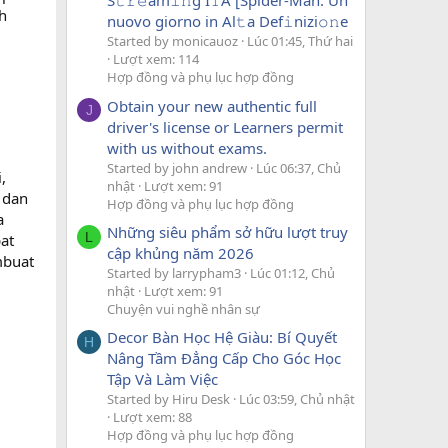
S𝚝𝚛𝚎am𝚒𝚗g I𝚃A [Spider-Man: Un
h
nuovo giorno in Al𝚝a Def𝚒nizi𝚘𝚗e
Started by monicauoz
Lúc 01:45, Thứ hai
Lượt xem: 114
Hợp đồng và phụ lục hợp đồng
Obtain your new authentic full
J
driver's license or Learners permit
with us without exams.
Started by john andrew
Lúc 06:37, Chủ
,
nhật
Lượt xem: 91
 dan
Hợp đồng và phụ lục hợp đồng
a
Những siêu phẩm sở hữu lượt truy
L
at
cập khủng năm 2026
mbuat
Started by larrypham3
Lúc 01:12, Chủ
nhật
Lượt xem: 91
Chuyện vui nghề nhân sự
Decor Bàn Học Hệ Giàu: Bí Quyết
H
Nâng Tầm Đẳng Cấp Cho Góc Học
Tập Và Làm Việc
Started by Hiru Desk
Lúc 03:59, Chủ nhật
Lượt xem: 88
Hợp đồng và phụ lục hợp đồng