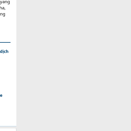
 yang
ha,
ang
dịch
ue