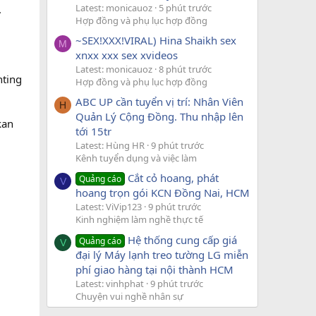
Latest: monicauoz
5 phút trước
.
Hợp đồng và phụ lục hợp đồng
~SEX!XXX!VIRAL) Hina Shaikh sex
M
xnxx xxx sex xvideos
Latest: monicauoz
8 phút trước
nting
Hợp đồng và phụ lục hợp đồng
ABC UP cần tuyển vị trí: Nhân Viên
H
Quản Lý Cộng Đồng. Thu nhập lên
kan
tới 15tr
Latest: Hùng HR
9 phút trước
Kênh tuyển dụng và việc làm
Cắt cỏ hoang, phát
Quảng cáo
V
hoang trọn gói KCN Đồng Nai, HCM
Latest: ViVip123
9 phút trước
Kinh nghiệm làm nghề thực tế
Hệ thống cung cấp giá
Quảng cáo
V
đại lý Máy lạnh treo tường LG miễn
phí giao hàng tại nội thành HCM
Latest: vinhphat
9 phút trước
Chuyện vui nghề nhân sự