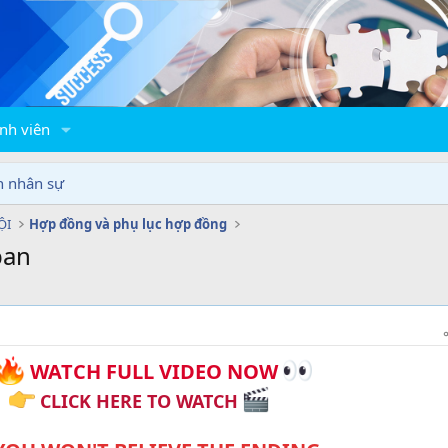
nh viên
n nhân sự
ỘI
Hợp đồng và phụ lục hợp đồng
pan
WATCH FULL VIDEO NOW
CLICK HERE TO WATCH