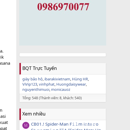
a.
ik
asana
BQT Trực Tuyến
giày bảo hộ
ibarakivietnam
Hùng HR
ViVip123
vinhphat
Huongdaisywear
nguyenthimuoi
monicauoz
Tổng: 548 (Thành viên: 8, khách: 540)
an
Xem nhiều
asi
kuat
CB01.! Spider-Man F𝚒𝚕m i𝚗t𝚎𝚛o
M
apat