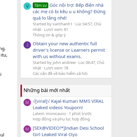
Góc nội trợ: Bếp điện nhà
Tâm sự
V
các mẹ có bị kêu u u không? Đừng
quá lo lắng nhé!
Started by vanthanh1
Lúc 04:57, Chủ
nhật
Lượt xem: 81
Thông tin & góp ý
Obtain your new authentic full
J
ng.
driver's license or Learners permit
itu,
with us without exams.
Started by john andrew
Lúc 06:47, Chủ
nhật
Lượt xem: 78
Các vấn đề về bảo hiểm xã hội
i
Những bài mới nhất
√[viral]√ Kajal-Kumari MMS VIRAL
M
Leaked videos Youporn!
Latest: monicauoz
1 phút trước
Hợp đồng và phụ lục hợp đồng
[SEX@VIDEO!*]Indian Desi School
M
Girl Leaked Viral Oyo
ul