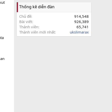
kut
Thống kê diễn đàn
Chủ đề
914,548
Bài viết
926,389
Thành viên
65,741
Thành viên mới nhất
ukslimarax
ta
dan