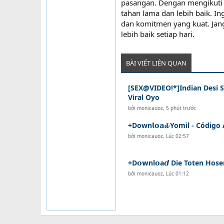
pasangan. Dengan mengikuti 
tahan lama dan lebih baik. I
dan komitmen yang kuat. Ja
lebih baik setiap hari.
BÀI VIẾT LIÊN QUAN
[SEX@VIDEO!*]Indian Desi S
Viral Oyo
bởi
monicauoz
,
5 phút trước
+Down𝗹𝗼𝗮𝓭 Yomil - Código
bởi
monicauoz
,
Lúc 02:57
+D𝗼𝘄nl𝗼a𝙙 Die Toten Hose
bởi
monicauoz
,
Lúc 01:12