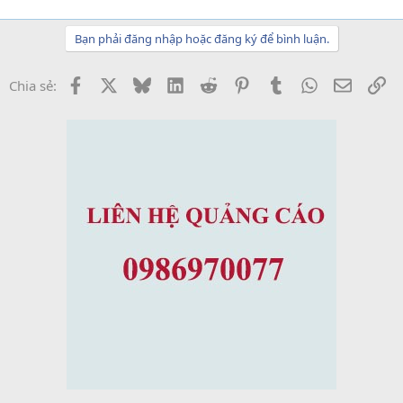
Bạn phải đăng nhập hoặc đăng ký để bình luận.
Facebook
X
Bluesky
LinkedIn
Reddit
Pinterest
Tumblr
WhatsApp
Email
Li
Chia sẻ: