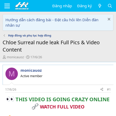
Đăng nhập
Đăng ký
Hướng dẫn cách đăng bài - Đặt câu hỏi lên Diễn đàn
nhân sự
Hợp đồng và phụ lục hợp đồng
Chloe Surreal nude leak Full Pics & Video
Content
T
N
monicauoz
17/6/26
h
g
r
à
monicauoz
e
y
M
a
g
Active member
d
ử
s
i
t
17/6/26
#1
a
THIS VIDEO IS GOING CRAZY ONLINE
r
t
WATCH FULL VIDEO
e
r