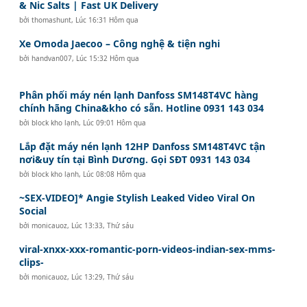
& Nic Salts | Fast UK Delivery
bởi
thomashunt
,
Lúc 16:31 Hôm qua
Xe Omoda Jaecoo – Công nghệ & tiện nghi
bởi
handvan007
,
Lúc 15:32 Hôm qua
Phân phối máy nén lạnh Danfoss SM148T4VC hàng
chính hãng China&kho có sẵn. Hotline 0931 143 034
bởi
block kho lạnh
,
Lúc 09:01 Hôm qua
Lắp đặt máy nén lạnh 12HP Danfoss SM148T4VC tận
nơi&uy tín tại Bình Dương. Gọi SĐT 0931 143 034
bởi
block kho lạnh
,
Lúc 08:08 Hôm qua
~SEX-VIDEO]* Angie Stylish Leaked Video Viral On
Social
bởi
monicauoz
,
Lúc 13:33, Thứ sáu
viral-xnxx-xxx-romantic-porn-videos-indian-sex-mms-
clips-
bởi
monicauoz
,
Lúc 13:29, Thứ sáu