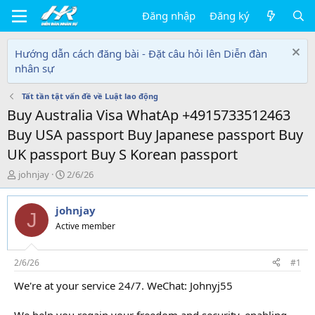
Đăng nhập
Đăng ký
Hướng dẫn cách đăng bài - Đặt câu hỏi lên Diễn đàn
nhân sự
Tất tần tật vấn đề về Luật lao động
Buy Australia Visa WhatAp +4915733512463
Buy USA passport Buy Japanese passport Buy
UK passport Buy S Korean passport
T
N
johnjay
2/6/26
h
g
r
à
johnjay
e
y
J
a
g
Active member
d
ử
s
i
t
2/6/26
#1
a
We're at your service 24/7. WeChat: Johnyj55
r
t
e
We help you regain your freedom and security, enabling