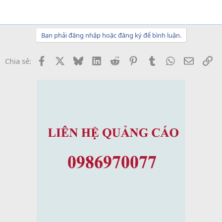
Bạn phải đăng nhập hoặc đăng ký để bình luận.
Facebook
X
Bluesky
LinkedIn
Reddit
Pinterest
Tumblr
WhatsApp
Email
Li
Chia sẻ: