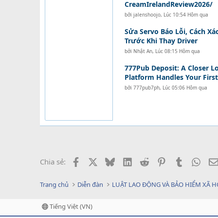
CreamIrelandReview2026/
bởi
jalenshoojo
,
Lúc 10:54 Hôm qua
Sửa Servo Báo Lỗi, Cách X
Trước Khi Thay Driver
bởi
Nhật An
,
Lúc 08:15 Hôm qua
777Pub Deposit: A Closer L
Platform Handles Your First
bởi
777pub7ph
,
Lúc 05:06 Hôm qua
Facebook
X
Bluesky
LinkedIn
Reddit
Pinterest
Tumblr
What
Chia sẻ:
Trang chủ
Diễn đàn
LUẬT LAO ĐỘNG VÀ BẢO HIỂM XÃ H
Tiếng Việt (VN)