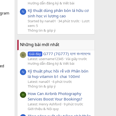
Hướng dẫn đăng ký & Viết bài
Kỹ thuật dùng phân bón lá hữu cơ
N
ogram
sinh học vi lượng cao
Started by nana01
34 phút trước
Lượt
xem: 5
Thông tin & góp ý
Những bài mới nhất
G777 (7G777) হলো বাংলাদেশের
Giải đáp
U
Latest: username12345
Vài giây trước
Hướng dẫn đăng ký & Viết bài
ded
Kỹ thuật phục hồi rễ với Phân bón
N
lá hvp vitamin b1 chai 100ml
Latest: nana01
6 phút trước
Thông tin & góp ý
How Can Airbnb Photography
H
Services Boost Your Bookings?
Latest: Henry Ashford
9 phút trước
Giới thiệu & Nội quy