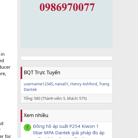
 in
ed
ducer
BQT Trực Tuyến
re,
username12345
nana01
Henry Ashford
Trang
Dantek
Tổng: 580 (Thành viên: 5, khách: 575)
Xem nhiều
nd
Đồng hồ áp suất P254 Kiwon 1
T
r
0bar MPA Dantek giải pháp đo áp
er for