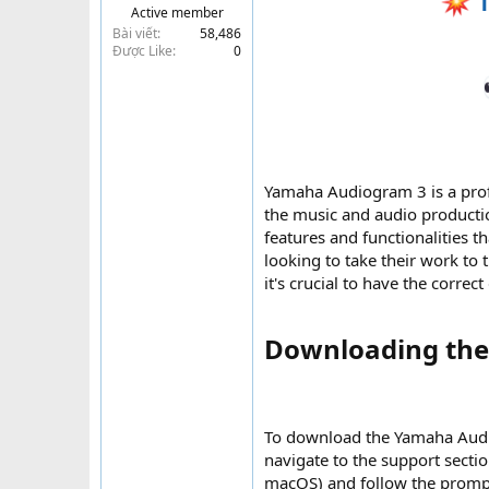
T
Active member
t
Bài viết
58,486
e
Được Like
0
r
Yamaha Audiogram 3 is a prof
the music and audio productio
features and functionalities 
looking to take their work to 
it's crucial to have the correc
Downloading the
To download the Yamaha Audiog
navigate to the support secti
macOS) and follow the prompts 