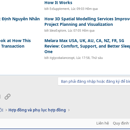
How It Works
bởi
ExSupplement
,
Lúc 09:03 Hôm qua
ác Định Nguyên Nhân
How 3D Spatial Modelling Services Improv
Project Planning and Visualization
bởi
IdeaExplore
,
Lúc 07:05 Hôm qua
ook at How This
Melara Max USA, UK, AU, CA, NZ, FR, SG
 Transaction
Review: Comfort, Support, and Better Slee
One
bởi
itglycobalanceopt
,
Lúc 17:58, Thứ sáu
Bạn phải đăng nhập hoặc đăng ký để bì
sApp
Email
Link
ỘI
Hợp đồng và phụ lục hợp đồng
Liên hệ
Quy định 