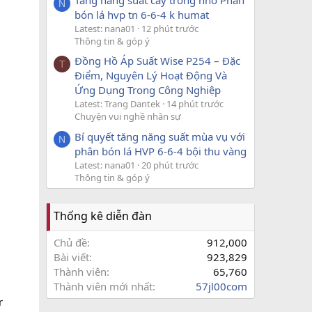
Tăng năng suất cây trồng nhờ Phân
N
bón lá hvp tn 6-6-4 k humat
Latest: nana01
12 phút trước
Thông tin & góp ý
Đồng Hồ Áp Suất Wise P254 – Đặc
T
Điểm, Nguyên Lý Hoạt Động Và
Ứng Dụng Trong Công Nghiệp
Latest: Trang Dantek
14 phút trước
Chuyện vui nghề nhân sự
Bí quyết tăng năng suất mùa vụ với
N
phân bón lá HVP 6-6-4 bội thu vàng
Latest: nana01
20 phút trước
Thông tin & góp ý
Thống kê diễn đàn
Chủ đề
912,000
Bài viết
923,829
Thành viên
65,760
Thành viên mới nhất
57jl00com
r