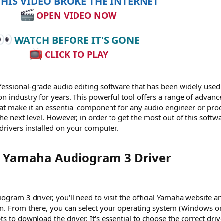
HIS VIDEO BROKE THE INTERNET
OPEN VIDEO NOW
WATCH BEFORE IT'S GONE
CLICK TO PLAY
essional-grade audio editing software that has been widely used
n industry for years. This powerful tool offers a range of advanc
that make it an essential component for any audio engineer or pro
the next level. However, in order to get the most out of this softwa
t drivers installed on your computer.
 Yamaha Audiogram 3 Driver​
ram 3 driver, you'll need to visit the official Yamaha website a
on. From there, you can select your operating system (Windows o
to download the driver. It's essential to choose the correct driv