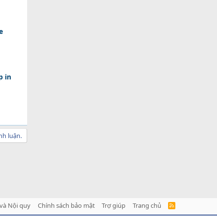
e
p in
nh luận.
và Nội quy
Chính sách bảo mật
Trợ giúp
Trang chủ
R
S