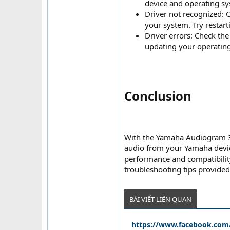
device and operating sys
Driver not recognized: 
your system. Try restart
Driver errors: Check the
updating your operating 
Conclusion​
With the Yamaha Audiogram 3 d
audio from your Yamaha devic
performance and compatibility
troubleshooting tips provided 
BÀI VIẾT LIÊN QUAN
https://www.facebook.com/