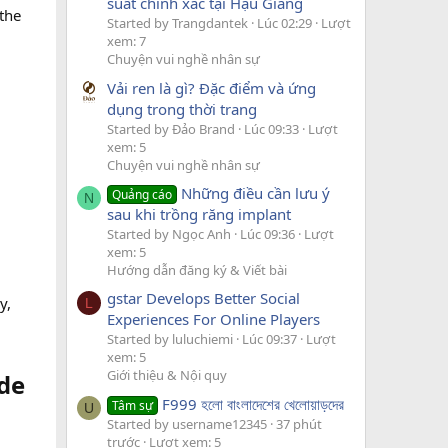
suất chính xác tại Hậu Giang
 the
Started by Trangdantek
Lúc 02:29
Lượt
xem: 7
Chuyện vui nghề nhân sự
Vải ren là gì? Đặc điểm và ứng
dụng trong thời trang
Started by Đảo Brand
Lúc 09:33
Lượt
xem: 5
Chuyện vui nghề nhân sự
Những điều cần lưu ý
Quảng cáo
N
sau khi trồng răng implant
Started by Ngọc Anh
Lúc 09:36
Lượt
xem: 5
Hướng dẫn đăng ký & Viết bài
gstar Develops Better Social
y,
L
Experiences For Online Players
Started by luluchiemi
Lúc 09:37
Lượt
xem: 5
Giới thiệu & Nội quy
e​
F999 হলো বাংলাদেশের খেলোয়াড়দের
Tâm sự
U
Started by username12345
37 phút
trước
Lượt xem: 5