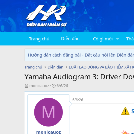
Diễn đàn
Trang chủ
Có gì mới
Thà
Hướng dẫn cách đăng bài - Đặt câu hỏi lên Diễn đà
Trang chủ
Diễn đàn
LUẬT LAO ĐỘNG VÀ BẢO HIỂM XÃ H
Yamaha Audiogram 3: Driver Do
T
N
monicauoz
6/6/26
h
g
r
à
6/6/26
e
y
M
a
g
S
d
ử
s
i
t
a
monicauoz
r