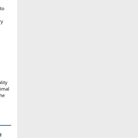
to
ry
lity
timal
the
d