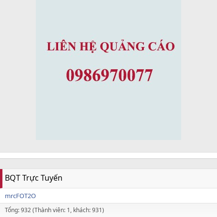
BQT Trực Tuyến
mrcFOT2O
Tổng: 932 (Thành viên: 1, khách: 931)