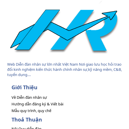
Web Diễn đàn nhân sự lớn nhất Việt Nam Nơi giao lưu học hỏi trao
đổi kinh nghiệm kiến thức hành chính nhân sự,kỹ năng mềm, C&B,
tuyển dụng....
Giới Thiệu
Về Diễn đàn nhân sự
Hướng dẫn đăng ký & Viết bài
Mẫu quy trình, quy chế
Thoả Thuận
Nội Quy diễn đàn