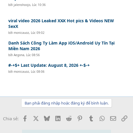
bởi
jalenshoojo
,
Lúc 10:36
viral video 2026 Leaked XX̷X Hot pics & Videos NEW
SexX
bởi
monicauoz
,
Lúc 09:02
Danh Sách Công Ty Làm App iOS/Android Uy Tín Tại
Miền Nam 2026
bởi
Aegona
,
Lúc 08:56
#-+$+ Last Update: August 8, 2026 +-$-+
bởi
monicauoz
,
Lúc 08:06
Bạn phải đăng nhập hoặc đăng ký để bình luận.
Facebook
X
Bluesky
LinkedIn
Reddit
Pinterest
Tumblr
WhatsApp
Email
Li
Chia sẻ: