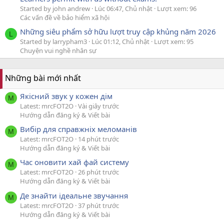
Started by john andrew
Lúc 06:47, Chủ nhật
Lượt xem: 96
Các vấn đề về bảo hiểm xã hội
Những siêu phẩm sở hữu lượt truy cập khủng năm 2026
L
Started by larrypham3
Lúc 01:12, Chủ nhật
Lượt xem: 95
Chuyện vui nghề nhân sự
Những bài mới nhất
Якісний звук у кожен дім
M
Latest: mrcFOT2O
Vài giây trước
Hướng dẫn đăng ký & Viết bài
Вибір для справжніх меломанів
M
Latest: mrcFOT2O
14 phút trước
Hướng dẫn đăng ký & Viết bài
Час оновити хай фай систему
M
Latest: mrcFOT2O
26 phút trước
Hướng dẫn đăng ký & Viết bài
Де знайти ідеальне звучання
M
Latest: mrcFOT2O
37 phút trước
Hướng dẫn đăng ký & Viết bài