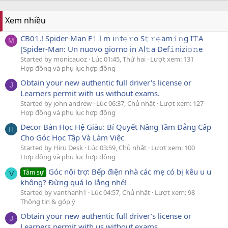
Xem nhiều
CB01.! Spider-Man F𝚒𝚕m i𝚗t𝚎𝚛o S𝚝𝚛𝚎am𝚒𝚗g I𝚃A
M
[Spider-Man: Un nuovo giorno in Al𝚝a Def𝚒nizi𝚘𝚗e
Started by monicauoz
Lúc 01:45, Thứ hai
Lượt xem: 131
Hợp đồng và phụ lục hợp đồng
Obtain your new authentic full driver's license or
J
Learners permit with us without exams.
Started by john andrew
Lúc 06:37, Chủ nhật
Lượt xem: 127
Hợp đồng và phụ lục hợp đồng
Decor Bàn Học Hệ Giàu: Bí Quyết Nâng Tầm Đẳng Cấp
H
Cho Góc Học Tập Và Làm Việc
Started by Hiru Desk
Lúc 03:59, Chủ nhật
Lượt xem: 100
Hợp đồng và phụ lục hợp đồng
Góc nội trợ: Bếp điện nhà các mẹ có bị kêu u u
Tâm sự
V
không? Đừng quá lo lắng nhé!
Started by vanthanh1
Lúc 04:57, Chủ nhật
Lượt xem: 98
Thông tin & góp ý
Obtain your new authentic full driver's license or
J
Learners permit with us without exams.