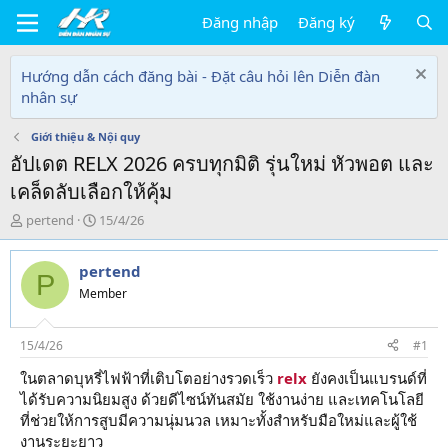
Đăng nhập
Đăng ký
Hướng dẫn cách đăng bài - Đặt câu hỏi lên Diễn đàn
nhân sự
Giới thiệu & Nội quy
อัปเดต RELX 2026 ครบทุกมิติ รุ่นใหม่ หัวพอต และ
เคล็ดลับเลือกให้คุ้ม
T
N
pertend
15/4/26
h
g
r
à
pertend
e
y
P
a
g
Member
d
ử
s
i
t
15/4/26
#1
a
ในตลาดบุหรี่ไฟฟ้าที่เติบโตอย่างรวดเร็ว
relx
ยังคงเป็นแบรนด์ที่
r
ได้รับความนิยมสูง ด้วยดีไซน์ทันสมัย ใช้งานง่าย และเทคโนโลยี
t
e
ที่ช่วยให้การสูบมีความนุ่มนวล เหมาะทั้งสำหรับมือใหม่และผู้ใช้
r
งานระยะยาว