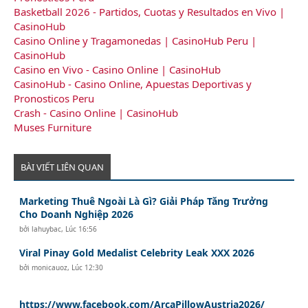
Basketball 2026 - Partidos, Cuotas y Resultados en Vivo |
CasinoHub
Casino Online y Tragamonedas | CasinoHub Peru |
CasinoHub
Casino en Vivo - Casino Online | CasinoHub
CasinoHub - Casino Online, Apuestas Deportivas y
Pronosticos Peru
Crash - Casino Online | CasinoHub
Muses Furniture
BÀI VIẾT LIÊN QUAN
Marketing Thuê Ngoài Là Gì? Giải Pháp Tăng Trưởng
Cho Doanh Nghiệp 2026
bởi
lahuybac
,
Lúc 16:56
Viral Pinay Gold Medalist Celebrity Leak XXX 2026
bởi
monicauoz
,
Lúc 12:30
https://www.facebook.com/ArcaPillowAustria2026/