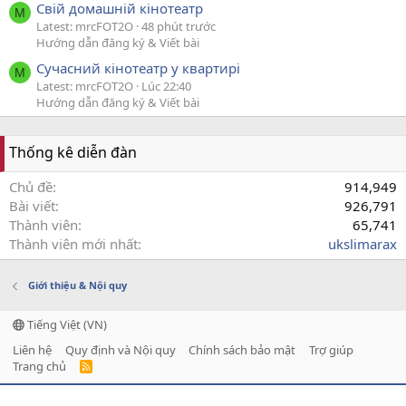
Свій домашній кінотеатр
M
Latest: mrcFOT2O
48 phút trước
Hướng dẫn đăng ký & Viết bài
Сучасний кінотеатр у квартирі
M
Latest: mrcFOT2O
Lúc 22:40
Hướng dẫn đăng ký & Viết bài
Thống kê diễn đàn
Chủ đề
914,949
Bài viết
926,791
Thành viên
65,741
Thành viên mới nhất
ukslimarax
Giới thiệu & Nội quy
Tiếng Việt (VN)
Liên hệ
Quy định và Nội quy
Chính sách bảo mật
Trợ giúp
Trang chủ
R
S
S