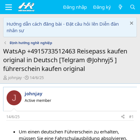
Đăng nhập
Đăng ký
Hướng dẫn cách đăng bài - Đặt câu hỏi lên Diễn đàn
nhân sự
Định hướng nghề nghiệp
WatsAp +4915733512463 Reisepass kaufen
original in Deutsch [Telgram @Johnyj5 ]
führerschein kaufen original
T
N
johnjay
14/6/25
h
g
r
à
johnjay
e
y
J
a
g
Active member
d
ử
s
i
t
14/6/25
#1
a
r
Um einen deutschen Führerschein zu erhalten,
t
müssen Sie eine Fahrschulausbildung absolvieren,
e