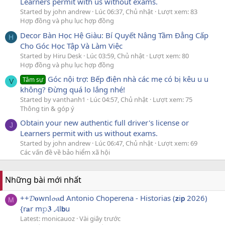
Learners permit with us without exams.
Started by john andrew
Lúc 06:37, Chủ nhật
Lượt xem: 83
Hợp đồng và phụ lục hợp đồng
Decor Bàn Học Hệ Giàu: Bí Quyết Nâng Tầm Đẳng Cấp
H
Cho Góc Học Tập Và Làm Việc
Started by Hiru Desk
Lúc 03:59, Chủ nhật
Lượt xem: 80
Hợp đồng và phụ lục hợp đồng
Góc nội trợ: Bếp điện nhà các mẹ có bị kêu u u
Tâm sự
V
không? Đừng quá lo lắng nhé!
Started by vanthanh1
Lúc 04:57, Chủ nhật
Lượt xem: 75
Thông tin & góp ý
Obtain your new authentic full driver's license or
J
Learners permit with us without exams.
Started by john andrew
Lúc 06:47, Chủ nhật
Lượt xem: 69
Các vấn đề về bảo hiểm xã hội
Những bài mới nhất
++𝓓𝐨wnl𝓸𝓪d Antonio Choperena - Historias (𝘇i𝗽 2026)
M
{r𝐚r m𝚙𝟑 𝓐l𝗯u
Latest: monicauoz
Vài giây trước