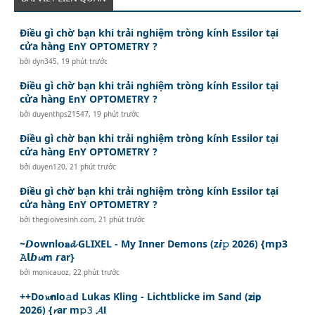
Điều gì chờ bạn khi trải nghiệm tròng kính Essilor tại
cửa hàng EnY OPTOMETRY ?
bởi
dyn345
,
19 phút trước
Điều gì chờ bạn khi trải nghiệm tròng kính Essilor tại
cửa hàng EnY OPTOMETRY ?
bởi
duyenthps21547
,
19 phút trước
Điều gì chờ bạn khi trải nghiệm tròng kính Essilor tại
cửa hàng EnY OPTOMETRY ?
bởi
duyen120
,
21 phút trước
Điều gì chờ bạn khi trải nghiệm tròng kính Essilor tại
cửa hàng EnY OPTOMETRY ?
bởi
thegioivesinh.com
,
21 phút trước
~𝘿ownl𝗼𝐚𝓭 GLIXEL - My Inner Demons (z𝙞𝚙 2026) {m𝗽3
𝙰𝗹𝙗𝓾m 𝙧ar}
bởi
monicauoz
,
22 phút trước
++Do𝔀𝗻𝗹o𝚊d Lukas Kling - Lichtblicke im Sand (𝘇i𝗽
2026) {𝓻ar m𝚙𝟹 𝓐𝗹