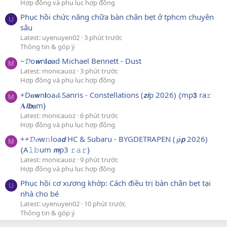
Hợp đồng và phụ lục hợp đồng
Phục hồi chức năng chữa bàn chân bẹt ở tphcm chuyên
U
sâu
Latest: uyenuyen02
3 phút trước
Thông tin & góp ý
~𝓓o𝙬n𝐥𝙤ad Michael Bennett - Dust
M
Latest: monicauoz
3 phút trước
Hợp đồng và phụ lục hợp đồng
+D𝐨𝘄n𝐥oa𝓭 Sanris - Constellations (𝙯𝙞p 2026) {mp𝟯 ra𝚛
M
𝐀𝙡𝙗𝐮m}
Latest: monicauoz
6 phút trước
Hợp đồng và phụ lục hợp đồng
++𝓓𝓸w𝚗loa𝙙 HC & Subaru - BYGDETRAPEN (𝔃i𝙥 2026)
M
{A𝚕𝚋um 𝙢p3 𝚛𝚊𝚛}
Latest: monicauoz
9 phút trước
Hợp đồng và phụ lục hợp đồng
Phục hồi cơ xương khớp: Cách điều trị bàn chân bẹt tại
U
nhà cho bé
Latest: uyenuyen02
10 phút trước
Thông tin & góp ý