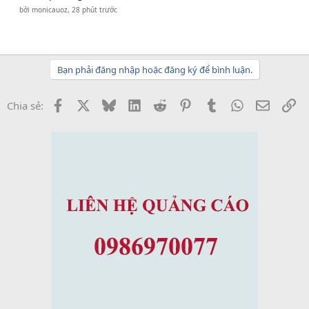
bởi
monicauoz
,
28 phút trước
Bạn phải đăng nhập hoặc đăng ký để bình luận.
Facebook
X
Bluesky
LinkedIn
Reddit
Pinterest
Tumblr
WhatsApp
Email
Li
Chia sẻ: