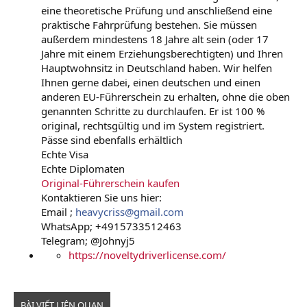
eine theoretische Prüfung und anschließend eine
r
praktische Fahrprüfung bestehen. Sie müssen
außerdem mindestens 18 Jahre alt sein (oder 17
Jahre mit einem Erziehungsberechtigten) und Ihren
Hauptwohnsitz in Deutschland haben. Wir helfen
Ihnen gerne dabei, einen deutschen und einen
anderen EU-Führerschein zu erhalten, ohne die oben
genannten Schritte zu durchlaufen. Er ist 100 %
original, rechtsgültig und im System registriert.
Pässe sind ebenfalls erhältlich
Echte Visa
Echte Diplomaten
Original-Führerschein kaufen
Kontaktieren Sie uns hier:
Email ;
heavycriss@gmail.com
WhatsApp; +4915733512463
Telegram; @Johnyj5
https://noveltydriverlicense.com/
BÀI VIẾT LIÊN QUAN