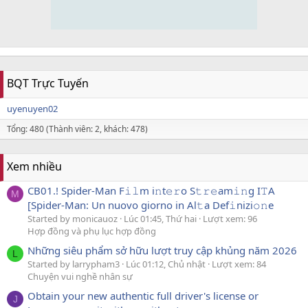
BQT Trực Tuyến
uyenuyen02
Tổng: 480 (Thành viên: 2, khách: 478)
Xem nhiều
CB01.! Spider-Man F𝚒𝚕m i𝚗t𝚎𝚛o S𝚝𝚛𝚎am𝚒𝚗g I𝚃A
M
[Spider-Man: Un nuovo giorno in Al𝚝a Def𝚒nizi𝚘𝚗e
Started by monicauoz
Lúc 01:45, Thứ hai
Lượt xem: 96
Hợp đồng và phụ lục hợp đồng
Những siêu phẩm sở hữu lượt truy cập khủng năm 2026
L
Started by larrypham3
Lúc 01:12, Chủ nhật
Lượt xem: 84
Chuyện vui nghề nhân sự
Obtain your new authentic full driver's license or
J