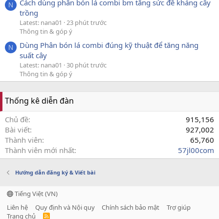
Cách dùng phân bón lá combi bm tăng sức đề kháng cây
N
trồng
Latest: nana01
23 phút trước
Thông tin & góp ý
Dùng Phân bón lá combi đúng kỹ thuật để tăng năng
N
suất cây
Latest: nana01
30 phút trước
Thông tin & góp ý
Thống kê diễn đàn
Chủ đề
915,156
Bài viết
927,002
Thành viên
65,760
Thành viên mới nhất
57jl00com
Hướng dẫn đăng ký & Viết bài
Tiếng Việt (VN)
Liên hệ
Quy định và Nội quy
Chính sách bảo mật
Trợ giúp
Trang chủ
R