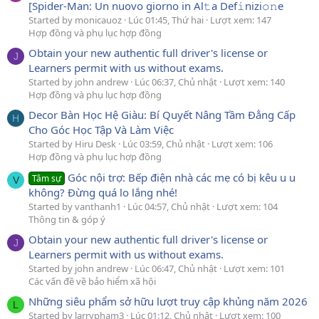
[Spider-Man: Un nuovo giorno in Al𝚝a Def𝚒nizi𝚘𝚗e
Started by monicauoz
Lúc 01:45, Thứ hai
Lượt xem: 147
Hợp đồng và phụ lục hợp đồng
Obtain your new authentic full driver's license or
J
Learners permit with us without exams.
Started by john andrew
Lúc 06:37, Chủ nhật
Lượt xem: 140
Hợp đồng và phụ lục hợp đồng
Decor Bàn Học Hệ Giàu: Bí Quyết Nâng Tầm Đẳng Cấp
H
Cho Góc Học Tập Và Làm Việc
Started by Hiru Desk
Lúc 03:59, Chủ nhật
Lượt xem: 106
Hợp đồng và phụ lục hợp đồng
Góc nội trợ: Bếp điện nhà các mẹ có bị kêu u u
Tâm sự
V
không? Đừng quá lo lắng nhé!
Started by vanthanh1
Lúc 04:57, Chủ nhật
Lượt xem: 104
Thông tin & góp ý
Obtain your new authentic full driver's license or
J
Learners permit with us without exams.
Started by john andrew
Lúc 06:47, Chủ nhật
Lượt xem: 101
Các vấn đề về bảo hiểm xã hội
Những siêu phẩm sở hữu lượt truy cập khủng năm 2026
L
Started by larrypham3
Lúc 01:12, Chủ nhật
Lượt xem: 100