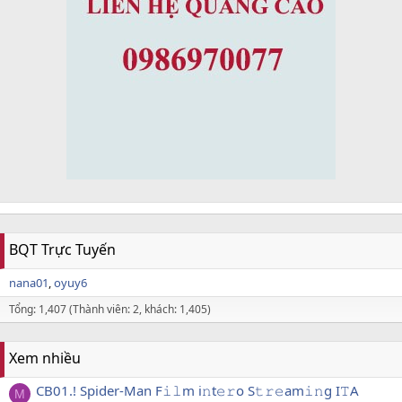
BQT Trực Tuyến
nana01
oyuy6
Tổng: 1,407 (Thành viên: 2, khách: 1,405)
Xem nhiều
CB01.! Spider-Man F𝚒𝚕m i𝚗t𝚎𝚛o S𝚝𝚛𝚎am𝚒𝚗g I𝚃A
M