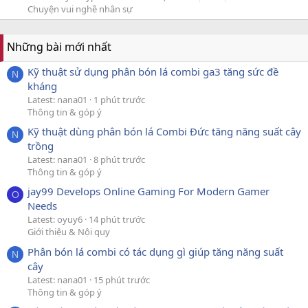
Chuyện vui nghề nhân sự
Những bài mới nhất
Kỹ thuật sử dụng phân bón lá combi ga3 tăng sức đề
N
kháng
Latest: nana01
1 phút trước
Thông tin & góp ý
Kỹ thuật dùng phân bón lá Combi Đức tăng năng suất cây
N
trồng
Latest: nana01
8 phút trước
Thông tin & góp ý
jay99 Develops Online Gaming For Modern Gamer
O
Needs
Latest: oyuy6
14 phút trước
Giới thiệu & Nội quy
Phân bón lá combi có tác dụng gì giúp tăng năng suất
N
cây
Latest: nana01
15 phút trước
Thông tin & góp ý