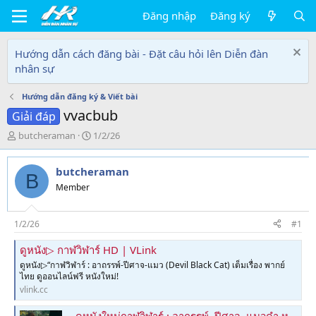
Đăng nhập
Đăng ký
Hướng dẫn cách đăng bài - Đặt câu hỏi lên Diễn đàn
nhân sự
Hướng dẫn đăng ký & Viết bài
vvacbub
Giải đáp
T
N
butcheraman
1/2/26
h
g
r
à
butcheraman
e
y
B
a
g
Member
d
ử
s
i
t
1/2/26
#1
a
ดูหนัง▷ กาฬวิฬาร์ HD | VLink
r
t
ดูหนัง▷“กาฬวิฬาร์ : อาถรรพ์-ปีศาจ-แมว (Devil Black Cat) เต็มเรื่อง พากย์
e
ไทย ดูออนไลน์ฟรี หนังใหม่!
r
vlink.cc
~ดูหนังใหม่กาฬวิฬาร์ : อาถรรพ์–ปีศาจ–แมวดำ หนังเต็มเรื่องออนไลน์ FHD ซับไทย ซูมฟรี | SuperProfile