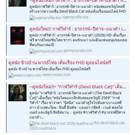
ดูหนังกาฬวิฬาร์ : อาถรรพ์–ปีศาจ–แมวดำ หนังสยองขวัญไทยที่
สร้างจากความเชื่อ Devil Black Cat หนังเต็มเรื่องออนไลน์ FHD
superprofile.bio
ดูหนังใหม่!! กาฬวิฬาร์ : อาถรรพ์–ปีศาจ–แมวดำ เต็มเรื่อง (UHD) ซับไทย ดูฟรี
ดูหนัง กาฬวิฬาร์ : อาถรรพ์–ปีศาจ–แมวดำ (2026) HD เต็มเรื่อง
ฟรี พากย์ไทย/ซับไทย ซาร่า คนรักแมว และดีนแฟนหนุ่มของเธอ
ที่คบกันมาสองปี
getmysocial.com
ดูหนัง ข้างบ้าน พากย์ไทย เต็มเรื่อง FHD ดูออนไลน์ฟรี
ดูหนัง ข้างบ้าน พากย์ไทย เต็มเรื่อง FHD ดูออนไลน์ฟรี
www.runpto.com
~ดูหนังใหม่‼️+ “กาฬวิฬาร์ (Devil Black Cat)” เต็มเรื่อง (UHD) พากย์ไทย/ซับไทย – หนังโดย บริษัท โชว์มีเดีย ไทยแลนด์ จำกัด
ดูหนัง “กาฬวิฬาร์ : อาถรรพ์-ปีศาจ-แมวดำ (The Devil Black
Cat)” เต็มเรื่อง “หนังไทยแนวลึกลับสยองขวัญปี 2569” “กาฬ
วิฬาร์ ” เรื่อง ซาร่าพา "นิลนิล" แมวดำคู่ใจไปค้นหาเบาะแสพี่
สาว นำแสดงโดย : อินดี้ อินทัช · แอนน่า กลึคส์ · เวนย์ ฟอลโค
เนอร์ และณัฐนี สิทธิสมาน . · ดูหนัง #กาฬวิฬาร์ #อาถรรพ์ปีศาจ
แมวดำ...
the-devil-black-cat-
2026.readme.io