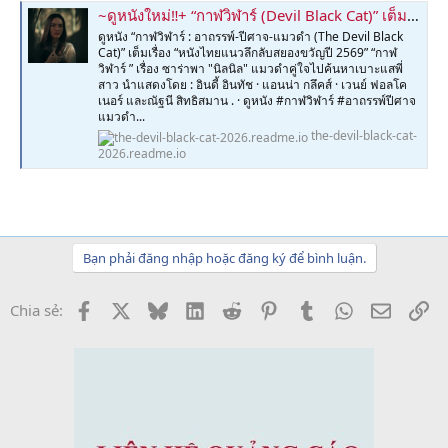
~ดูหนังใหม่‼️+ “กาฬวิฬาร์ (Devil Black Cat)” เต็มเรื่อง (UHD) พากย์ไทย/ซับไทย – หนังโดย บริษัท โชว์มีเดีย ไทยแลนด์ จำกัด
ดูหนัง “กาฬวิฬาร์ : อาถรรพ์-ปีศาจ-แมวดำ (The Devil Black
Cat)” เต็มเรื่อง “หนังไทยแนวลึกลับสยองขวัญปี 2569” “กาฬ
วิฬาร์ ” เรื่อง ซาร่าพา "นิลนิล" แมวดำคู่ใจไปค้นหาเบาะแสพี่
สาว นำแสดงโดย : อินดี้ อินทัช · แอนน่า กลึคส์ · เวนย์ ฟอลโค
เนอร์ และณัฐนี สิทธิสมาน . · ดูหนัง #กาฬวิฬาร์ #อาถรรพ์ปีศาจ
แมวดำ...
the-devil-black-cat-
2026.readme.io
Bạn phải đăng nhập hoặc đăng ký để bình luận.
Facebook
X
Bluesky
LinkedIn
Reddit
Pinterest
Tumblr
WhatsApp
Email
Li
Chia sẻ: