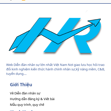
S
S
Web Diễn đàn nhân sự lớn nhất Việt Nam Nơi giao lưu học hỏi trao
đổi kinh nghiệm kiến thức hành chính nhân sự,kỹ năng mềm, C&B,
tuyển dụng....
Giới Thiệu
Về Diễn đàn nhân sự
Hướng dẫn đăng ký & Viết bài
Mẫu quy trình, quy chế