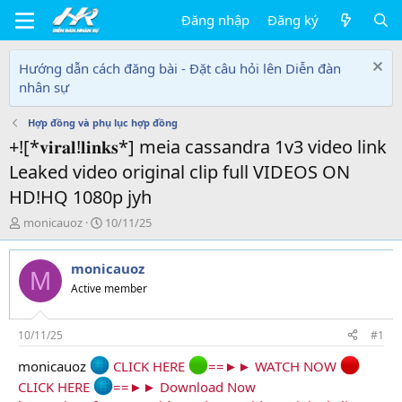
Đăng nhập
Đăng ký
Hướng dẫn cách đăng bài - Đặt câu hỏi lên Diễn đàn
nhân sự
Hợp đồng và phụ lục hợp đồng
+![*𝐯𝐢𝐫𝐚𝐥!𝐥𝐢𝐧𝐤𝐬*] meia cassandra 1v3 video link
Leaked video original clip full VIDEOS ON
HD!HQ 1080p jyh
T
N
monicauoz
10/11/25
h
g
r
à
monicauoz
e
y
M
a
g
Active member
d
ử
s
i
t
10/11/25
#1
a
monicauoz
CLICK HERE
==►► WATCH NOW
r
t
CLICK HERE
==►► Download Now
e