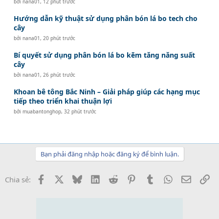
bởi
nana01
,
12 phút trước
Hướng dẫn kỹ thuật sử dụng phân bón lá bo tech cho
cây
bởi
nana01
,
20 phút trước
Bí quyết sử dụng phân bón lá bo kẽm tăng năng suất
cây
bởi
nana01
,
26 phút trước
Khoan bê tông Bắc Ninh – Giải pháp giúp các hạng mục
tiếp theo triển khai thuận lợi
bởi
muabantonghop
,
32 phút trước
Bạn phải đăng nhập hoặc đăng ký để bình luận.
Facebook
X
Bluesky
LinkedIn
Reddit
Pinterest
Tumblr
WhatsApp
Email
Li
Chia sẻ: