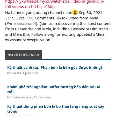
https://iyxwfree24.my.id/watch-stre...ideo-original-clip-
r
full-videos-on-hd-hq-1080p
Na banned yung unang channel natin
Sep 30, 2024 ·
3119 Likes, 156 Comments. TikTok video from Meia
(@meiaarabiran4): “Join us in discovering the latest content
from Cassandra and Meia, including Cassandra Dimitrescu
and Meia Dra. Follow along for exciting updates! #Meia
#Cassandra #exploration”.
BÀI VIẾT LIÊN QUAN
Kỹ thuật canh tác: Phân bón lá bón gốc được không?
bởi
nana01
,
4 phút trước
Khám phá trải nghiệm Buffet nướng hấp dẫn tại Hà
Nội
bởi
muabantonghop
,
11 phút trước
Kỹ thuật dùng phân bón lá bo thái tăng năng suất cây
trồng