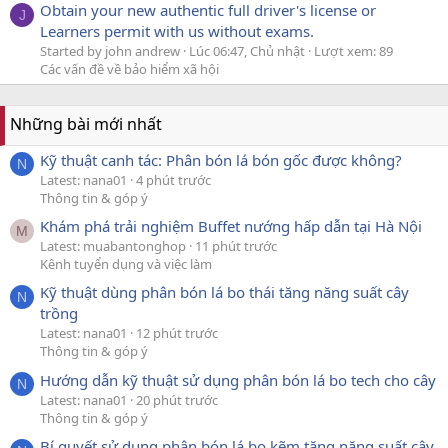
Obtain your new authentic full driver's license or
J
Learners permit with us without exams.
Started by john andrew
Lúc 06:47, Chủ nhật
Lượt xem: 89
Các vấn đề về bảo hiểm xã hội
Những bài mới nhất
Kỹ thuật canh tác: Phân bón lá bón gốc được không?
N
Latest: nana01
4 phút trước
Thông tin & góp ý
Khám phá trải nghiệm Buffet nướng hấp dẫn tại Hà Nội
M
Latest: muabantonghop
11 phút trước
Kênh tuyển dụng và việc làm
Kỹ thuật dùng phân bón lá bo thái tăng năng suất cây
N
trồng
Latest: nana01
12 phút trước
Thông tin & góp ý
Hướng dẫn kỹ thuật sử dụng phân bón lá bo tech cho cây
N
Latest: nana01
20 phút trước
Thông tin & góp ý
Bí quyết sử dụng phân bón lá bo kẽm tăng năng suất cây