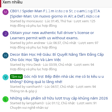
Xem nhiều
CB01.! Spider-Man F𝚒𝚕m i𝚗t𝚎𝚛o S𝚝𝚛𝚎am𝚒𝚗g I𝚃A
M
[Spider-Man: Un nuovo giorno in Al𝚝a Def𝚒nizi𝚘𝚗e
Started by monicauoz
Lúc 01:45, Thứ hai
Lượt xem: 125
Hợp đồng và phụ lục hợp đồng
Obtain your new authentic full driver's license or
J
Learners permit with us without exams.
Started by john andrew
Lúc 06:37, Chủ nhật
Lượt xem: 97
Hợp đồng và phụ lục hợp đồng
Decor Bàn Học Hệ Giàu: Bí Quyết Nâng Tầm Đẳng Cấp
H
Cho Góc Học Tập Và Làm Việc
Started by Hiru Desk
Lúc 03:59, Chủ nhật
Lượt xem: 94
Hợp đồng và phụ lục hợp đồng
Góc nội trợ: Bếp điện nhà các mẹ có bị kêu u u
Tâm sự
V
không? Đừng quá lo lắng nhé!
Started by vanthanh1
Lúc 04:57, Chủ nhật
Lượt xem: 94
Thông tin & góp ý
Những siêu phẩm sở hữu lượt truy cập khủng năm 2026
L
Started by larrypham3
Lúc 01:12, Chủ nhật
Lượt xem: 91
Chuyện vui nghề nhân sự