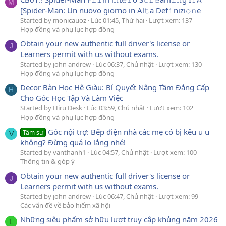
M
[Spider-Man: Un nuovo giorno in Al𝚝a Def𝚒nizi𝚘𝚗e
Started by monicauoz
Lúc 01:45, Thứ hai
Lượt xem: 137
Hợp đồng và phụ lục hợp đồng
Obtain your new authentic full driver's license or
J
Learners permit with us without exams.
Started by john andrew
Lúc 06:37, Chủ nhật
Lượt xem: 130
Hợp đồng và phụ lục hợp đồng
Decor Bàn Học Hệ Giàu: Bí Quyết Nâng Tầm Đẳng Cấp
H
Cho Góc Học Tập Và Làm Việc
Started by Hiru Desk
Lúc 03:59, Chủ nhật
Lượt xem: 102
Hợp đồng và phụ lục hợp đồng
Góc nội trợ: Bếp điện nhà các mẹ có bị kêu u u
Tâm sự
V
không? Đừng quá lo lắng nhé!
Started by vanthanh1
Lúc 04:57, Chủ nhật
Lượt xem: 100
Thông tin & góp ý
Obtain your new authentic full driver's license or
J
Learners permit with us without exams.
Started by john andrew
Lúc 06:47, Chủ nhật
Lượt xem: 99
Các vấn đề về bảo hiểm xã hội
Những siêu phẩm sở hữu lượt truy cập khủng năm 2026
L