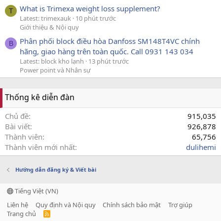
What is Trimexa weight loss supplement?
T
Latest: trimexauk
10 phút trước
Giới thiệu & Nội quy
Phân phối block điều hòa Danfoss SM148T4VC chính
B
hãng, giao hàng trên toàn quốc. Call 0931 143 034
Latest: block kho lạnh
13 phút trước
Power point và Nhân sự
Thống kê diễn đàn
Chủ đề
915,035
Bài viết
926,878
Thành viên
65,756
Thành viên mới nhất
dulihemi
Hướng dẫn đăng ký & Viết bài
Tiếng Việt (VN)
Liên hệ
Quy định và Nội quy
Chính sách bảo mật
Trợ giúp
Trang chủ
R
S