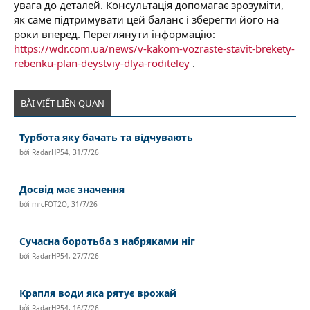
увага до деталей. Консультація допомагає зрозуміти,
як саме підтримувати цей баланс і зберегти його на
роки вперед. Переглянути інформацію:
https://wdr.com.ua/news/v-kakom-vozraste-stavit-brekety-
rebenku-plan-deystviy-dlya-roditeley
.
BÀI VIẾT LIÊN QUAN
Турбота яку бачать та відчувають
bởi
RadarHP54
,
31/7/26
Досвід має значення
bởi
mrcFOT2O
,
31/7/26
Сучасна боротьба з набряками ніг
bởi
RadarHP54
,
27/7/26
Крапля води яка рятує врожай
bởi
RadarHP54
,
16/7/26