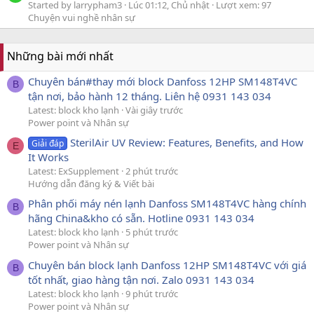
Started by larrypham3
Lúc 01:12, Chủ nhật
Lượt xem: 97
Chuyện vui nghề nhân sự
Những bài mới nhất
Chuyên bán#thay mới block Danfoss 12HP SM148T4VC
B
tận nơi, bảo hành 12 tháng. Liên hệ 0931 143 034
Latest: block kho lạnh
Vài giây trước
Power point và Nhân sự
SterilAir UV Review: Features, Benefits, and How
Giải đáp
E
It Works
Latest: ExSupplement
2 phút trước
Hướng dẫn đăng ký & Viết bài
Phân phối máy nén lạnh Danfoss SM148T4VC hàng chính
B
hãng China&kho có sẵn. Hotline 0931 143 034
Latest: block kho lạnh
5 phút trước
Power point và Nhân sự
Chuyên bán block lạnh Danfoss 12HP SM148T4VC với giá
B
tốt nhất, giao hàng tận nơi. Zalo 0931 143 034
Latest: block kho lạnh
9 phút trước
Power point và Nhân sự