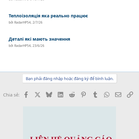
Теплоізоляція яка реально працює
bởi
RadarHP54
,
2/7/26
Деталі які мають значення
bởi
RadarHP54
,
23/6/26
Bạn phải đăng nhập hoặc đăng ký để bình luận.
Facebook
X
Bluesky
LinkedIn
Reddit
Pinterest
Tumblr
WhatsApp
Email
Li
Chia sẻ: