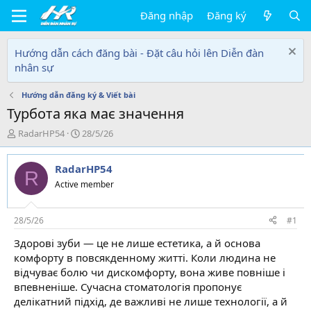
Đăng nhập
Đăng ký
Hướng dẫn cách đăng bài - Đặt câu hỏi lên Diễn đàn
nhân sự
Hướng dẫn đăng ký & Viết bài
Турбота яка має значення
T
N
RadarHP54
28/5/26
h
g
r
à
RadarHP54
e
y
R
a
g
Active member
d
ử
s
i
t
28/5/26
#1
a
Здорові зуби — це не лише естетика, а й основа
r
комфорту в повсякденному житті. Коли людина не
t
e
відчуває болю чи дискомфорту, вона живе повніше і
r
впевненіше. Сучасна стоматологія пропонує
делікатний підхід, де важливі не лише технології, а й