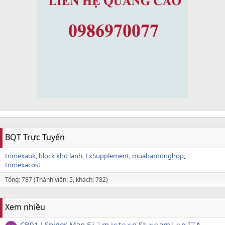
BQT Trực Tuyến
trimexauk
block kho lạnh
ExSupplement
muabantonghop
trimexacost
Tổng: 787 (Thành viên: 5, khách: 782)
Xem nhiều
CB01.! Spider-Man F𝚒𝚕m i𝚗t𝚎𝚛o S𝚝𝚛𝚎am𝚒𝚗g I𝚃A