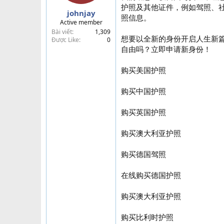
护照及其他证件，例如驾照、
a
johnjay
r
照信息。
Active member
t
Bài viết
1,309
e
想要以全新的身份开启人生新
Được Like
0
r
自由吗？立即申请新身份！
购买美国护照
购买中国护照
购买英国护照
购买澳大利亚护照
购买德国驾照
在线购买德国护照
购买澳大利亚护照
购买比利时护照