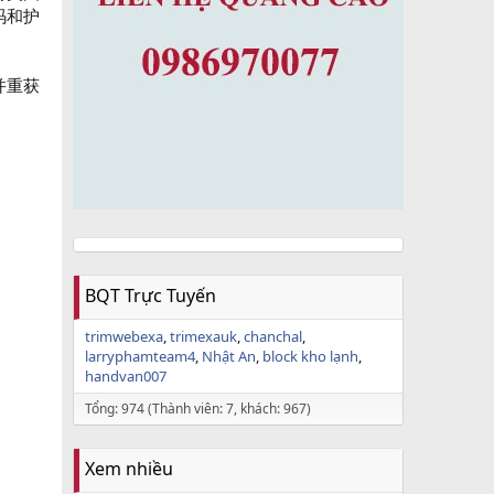
码和护
并重获
BQT Trực Tuyến
trimwebexa
trimexauk
chanchal
larryphamteam4
Nhật An
block kho lạnh
handvan007
Tổng: 974 (Thành viên: 7, khách: 967)
Xem nhiều