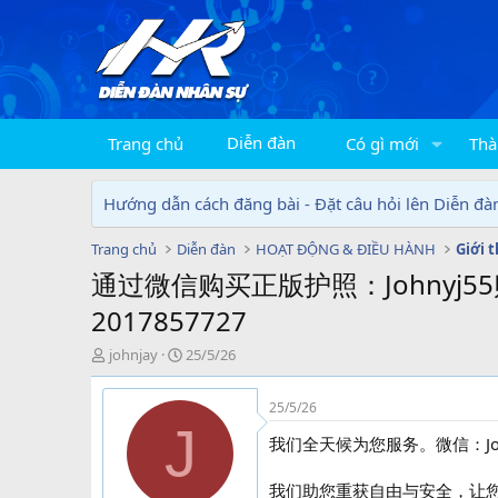
Diễn đàn
Trang chủ
Có gì mới
Thà
Hướng dẫn cách đăng bài - Đặt câu hỏi lên Diễn đà
Trang chủ
Diễn đàn
HOẠT ĐỘNG & ĐIỀU HÀNH
Giới 
通过微信购买正版护照：Johnyj5
2017857727
T
N
johnjay
25/5/26
h
g
r
à
25/5/26
e
y
J
a
g
我们全天候为您服务。微信：Joh
d
ử
s
i
我们助您重获自由与安全，让
t