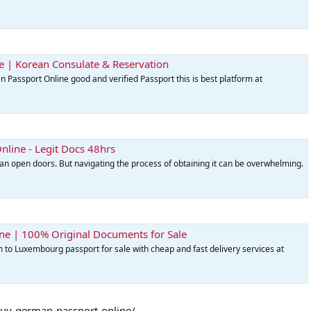
e | Korean Consulate & Reservation
an Passport Online good and verified Passport this is best platform at
line - Legit Docs 48hrs
n open doors. But navigating the process of obtaining it can be overwhelming.
e | 100% Original Documents for Sale
rm to Luxembourg passport for sale with cheap and fast delivery services at
uy-german-passport-online/