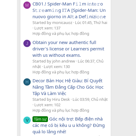
CB01.! Spider-Man F𝚒𝚕m i𝚗t𝚎𝚛o
M
S𝚝𝚛𝚎am𝚒𝚗g I𝚃A [Spider-Man: Un
nuovo giorno in Al𝚝a Def𝚒nizi𝚘𝚗e
Started by monicauoz
Lúc 01:45, Thứ hai
Lượt xem: 137
Hợp đồng và phụ lục hợp đồng
Obtain your new authentic full
J
driver's license or Learners permit
with us without exams.
Started by john andrew
Lúc 06:37, Chủ
nhật
Lượt xem: 130
Hợp đồng và phụ lục hợp đồng
Decor Bàn Học Hệ Giàu: Bí Quyết
H
Nâng Tầm Đẳng Cấp Cho Góc Học
Tập Và Làm Việc
Started by Hiru Desk
Lúc 03:59, Chủ nhật
Lượt xem: 102
Hợp đồng và phụ lục hợp đồng
Góc nội trợ: Bếp điện nhà
Tâm sự
V
các mẹ có bị kêu u u không? Đừng
quá lo lắng nhé!