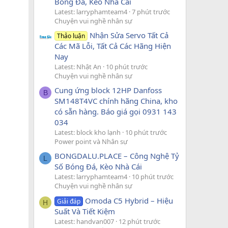
Bóng Đá, Kèo Nhà Cái
Latest: larryphamteam4
7 phút trước
Chuyện vui nghề nhân sự
Nhận Sửa Servo Tất Cả
Thảo luận
Các Mã Lỗi, Tất Cả Các Hãng Hiện
Nay
Latest: Nhật An
10 phút trước
Chuyện vui nghề nhân sự
Cung ứng block 12HP Danfoss
B
SM148T4VC chính hãng China, kho
có sẵn hàng. Báo giá gọi 0931 143
034
Latest: block kho lạnh
10 phút trước
Power point và Nhân sự
BONGDALU.PLACE – Công Nghệ Tỷ
L
Số Bóng Đá, Kèo Nhà Cái
Latest: larryphamteam4
10 phút trước
Chuyện vui nghề nhân sự
Omoda C5 Hybrid – Hiệu
Giải đáp
H
Suất Và Tiết Kiệm
Latest: handvan007
12 phút trước