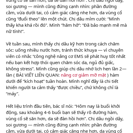
soi gương — mình cũng đứng cạnh nhìn: phần đường
cằm, vừa dưới tai, có cảm giác căng nhẹ hơn, da vùng cổ
cũng “đuổi theo” lên một chút. Chị dâu mỉm cười: “Mình
thấy kha khá rồi đó”. Mình “hăm hở”: “Đã bảo mạnh mẽ mà
nữ tính!”.
Về tuần sau, mình thấy chị dâu kỹ hơn trong cách chăm
sóc: uống nhiều nước hơn, tránh thức khuya — vì chuyên
viên có nhắc “công nghệ nâng cơ EMS sẽ phát huy tốt nhất
nếu bạn kết hợp thói quen chăm sóc da, ngủ đủ giấc,
không stress”. Mình cũng giúp chị dâu nhớ lịch hẹn lần 2—
lần ( BÀI VIẾT LIÊN QUAN:
nâng cơ giảm mỡ mặt
) hàm
dưới để “kích hoạt” tuần hoàn. Mình nghĩ đây là chi tiết
khiến người ta cảm thấy “được chiều”, chứ không chỉ là
“máy”.
Hết liệu trình đầu tiên, bác sĩ nói: “Hôm nay là buổi khởi
động, sau khoảng 4‑6 buổi bạn sẽ thấy rõ đường hàm,
vùng cổ sẽ săn hơn, da sẽ đàn hồi hơn”. Chị dâu ngồi dậy,
soi gương — mình cũng đứng cạnh nhìn: phần đường
cằm, vừa dưới tai, có cảm giác căng nhẹ hơn, da vùng cổ