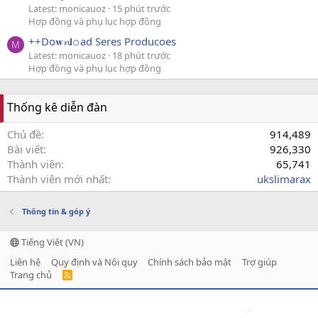
Latest: monicauoz
15 phút trước
Hợp đồng và phụ lục hợp đồng
++Do𝐰𝓷𝗹𝚘ad Seres Producoes
M
Latest: monicauoz
18 phút trước
Hợp đồng và phụ lục hợp đồng
Thống kê diễn đàn
Chủ đề
914,489
Bài viết
926,330
Thành viên
65,741
Thành viên mới nhất
ukslimarax
Thông tin & góp ý
Tiếng Việt (VN)
Liên hệ
Quy định và Nội quy
Chính sách bảo mật
Trợ giúp
Trang chủ
R
S
S