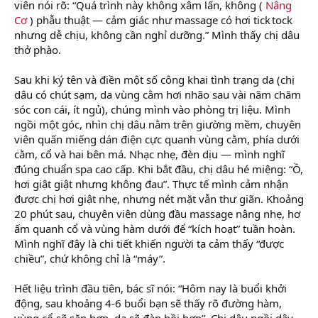
viên nói rõ: “Quá trình này không xâm lấn, không (
Nâng
Cơ
) phẫu thuật — cảm giác như massage có hơi tick tock
nhưng dễ chịu, không cần nghỉ dưỡng.” Mình thấy chị dâu
thở phào.
Sau khi ký tên và điền một số công khai tình trạng da (chị
dâu có chút sạm, da vùng cằm hơi nhão sau vài năm chăm
sóc con cái, ít ngủ), chúng mình vào phòng trị liệu. Mình
ngồi một góc, nhìn chị dâu nằm trên giường mềm, chuyên
viên quấn miếng dán điện cực quanh vùng cằm, phía dưới
cằm, cổ và hai bên má. Nhạc nhẹ, đèn dịu — mình nghĩ
đúng chuẩn spa cao cấp. Khi bắt đầu, chị dâu hé miệng: “Ồ,
hơi giật giật nhưng không đau”. Thực tế mình cảm nhận
được chị hơi giật nhẹ, nhưng nét mặt vẫn thư giãn. Khoảng
20 phút sau, chuyên viên dùng đầu massage nâng nhẹ, hơ
ấm quanh cổ và vùng hàm dưới để “kích hoạt” tuần hoàn.
Mình nghĩ đây là chi tiết khiến người ta cảm thấy “được
chiều”, chứ không chỉ là “máy”.
Hết liệu trình đầu tiên, bác sĩ nói: “Hôm nay là buổi khởi
động, sau khoảng 4‑6 buổi bạn sẽ thấy rõ đường hàm,
vùng cổ sẽ săn hơn, da sẽ đàn hồi hơn”. Chị dâu ngồi dậy,