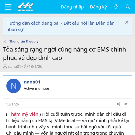
Đăng nhập
Đăng ký
Hướng dẫn cách đăng bài - Đặt câu hỏi lên Diễn đàn
nhân sự
Thông tin & góp ý
Tỏa sáng rạng ngời cùng nâng cơ EMS chinh
phục vẻ đẹp đỉnh cao
T
N
nana01
13/1/26
h
g
r
à
nana01
e
y
N
a
g
Active member
d
ử
s
i
t
13/1/26
#1
a
(
Thẩm mỹ viện
) Hồi cuối tuần trước, mình dẫn chị dâu đi
r
trị liệu nâng cơ EMS tại V Medical — và giờ mình phải kể lại
t
e
hành trình như vậy vì mình thực sự bất ngờ với kết quả.
r
Chị dâu mình — vốn là người rất cẩn trọng trong chuyện