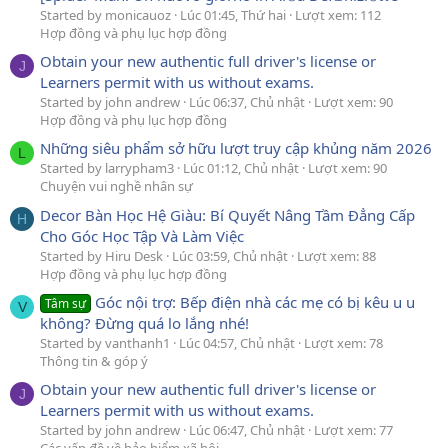
Started by monicauoz
Lúc 01:45, Thứ hai
Lượt xem: 112
Hợp đồng và phụ lục hợp đồng
Obtain your new authentic full driver's license or
J
Learners permit with us without exams.
Started by john andrew
Lúc 06:37, Chủ nhật
Lượt xem: 90
Hợp đồng và phụ lục hợp đồng
Những siêu phẩm sở hữu lượt truy cập khủng năm 2026
L
Started by larrypham3
Lúc 01:12, Chủ nhật
Lượt xem: 90
Chuyện vui nghề nhân sự
Decor Bàn Học Hệ Giàu: Bí Quyết Nâng Tầm Đẳng Cấp
H
Cho Góc Học Tập Và Làm Việc
Started by Hiru Desk
Lúc 03:59, Chủ nhật
Lượt xem: 88
Hợp đồng và phụ lục hợp đồng
Góc nội trợ: Bếp điện nhà các mẹ có bị kêu u u
Tâm sự
V
không? Đừng quá lo lắng nhé!
Started by vanthanh1
Lúc 04:57, Chủ nhật
Lượt xem: 78
Thông tin & góp ý
Obtain your new authentic full driver's license or
J
Learners permit with us without exams.
Started by john andrew
Lúc 06:47, Chủ nhật
Lượt xem: 77