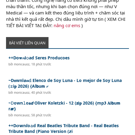
màu thần tốc, nhưng khi bạn chọn đúng nơi — như V
Medical — và cam kết theo đúng liệu trình + chăm sóc tại
nhà thì kết quả rất đẹp. Chị dâu mình giờ tự tin ( XEM CHI
TIẾT BÀI VIẾT TẠI ĐÂY:
nâng cơ ems
)
BÀI VIẾT LIÊN QUAN
++Do𝐰𝓷𝗹𝚘ad Seres Producoes
bởi
monicauoz
,
18 phút trước
~D𝐨wnl𝙤𝓪𝚍 Elenco de Soy Luna - Lo mejor de Soy Luna
(𝚣i𝐩 2026) {Al𝗯u𝗺 𝓻
bởi
monicauoz
,
40 phút trước
~𝙳own𝚕o𝐚𝙙 Oliver Koletzki - 12 (𝘇i𝐩 2026) {mp𝟑 𝐀𝗹𝗯u𝗺
r𝙖r}
bởi
monicauoz
,
58 phút trước
++D𝙤𝘄n𝙡o𝚊d Real Beatles Tribute Band - Real Beatles
Tribute Band (Piano Version (𝘇i