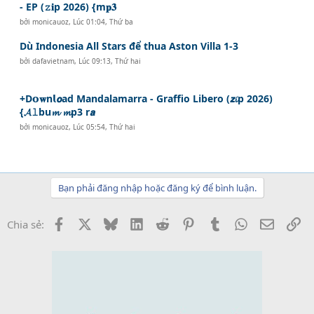
- EP (𝚣𝐢p 2026) {m𝐩𝟑
bởi
monicauoz
,
Lúc 01:04, Thứ ba
Dù Indonesia All Stars để thua Aston Villa 1-3
bởi
dafavietnam
,
Lúc 09:13, Thứ hai
+D𝗼𝐰n𝗹𝙤ad Mandalamarra - Graffio Libero (𝙯𝓲p 2026)
{𝓐𝚕bu𝓶 𝓶p3 r𝙖
bởi
monicauoz
,
Lúc 05:54, Thứ hai
Bạn phải đăng nhập hoặc đăng ký để bình luận.
Facebook
X
Bluesky
LinkedIn
Reddit
Pinterest
Tumblr
WhatsApp
Email
Li
Chia sẻ: