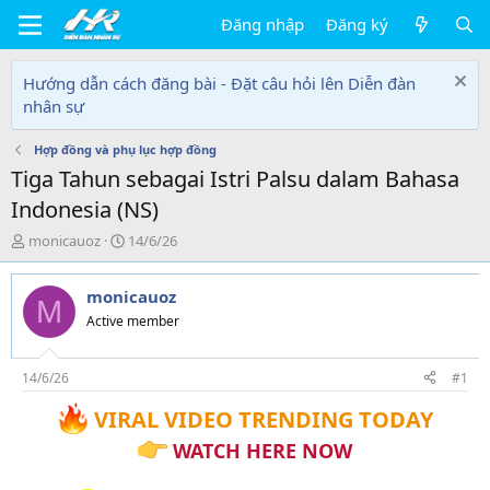
Đăng nhập
Đăng ký
Hướng dẫn cách đăng bài - Đặt câu hỏi lên Diễn đàn
nhân sự
Hợp đồng và phụ lục hợp đồng
Tiga Tahun sebagai Istri Palsu dalam Bahasa
Indonesia (NS)
T
N
monicauoz
14/6/26
h
g
r
à
monicauoz
e
y
M
a
g
Active member
d
ử
s
i
t
14/6/26
#1
a
VIRAL VIDEO TRENDING TODAY
r
t
WATCH HERE NOW
e
r