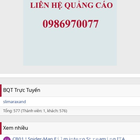
BQT Trực Tuyến
slimaraxand
Tổng: 577 (Thành viên: 1, khách: 576)
Xem nhiều
CB01.! Spider-Man F𝚒𝚕m i𝚗t𝚎𝚛o S𝚝𝚛𝚎am𝚒𝚗g I𝚃A