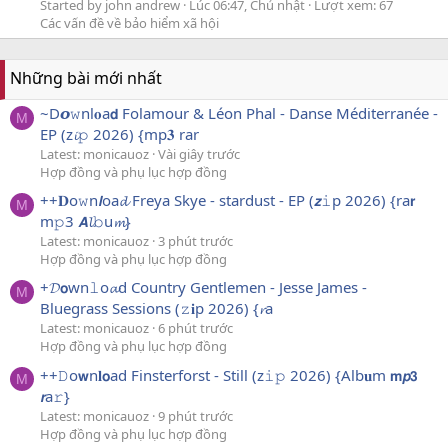
Started by john andrew
Lúc 06:47, Chủ nhật
Lượt xem: 67
Các vấn đề về bảo hiểm xã hội
Những bài mới nhất
~D𝙤𝚠nl𝐨a𝗱 Folamour & Léon Phal - Danse Méditerranée -
M
EP (z𝓲𝚙 2026) {mp𝟑 rar
Latest: monicauoz
Vài giây trước
Hợp đồng và phụ lục hợp đồng
++𝐃o𝚠n𝙡oa𝓭 Freya Skye - stardust - EP (𝙯𝚒p 2026) {ra𝗿
M
m𝚙3 𝘼𝓵𝚋u𝓶}
Latest: monicauoz
3 phút trước
Hợp đồng và phụ lục hợp đồng
+𝓓𝗼wn𝚕o𝓪d Country Gentlemen - Jesse James -
M
Bluegrass Sessions (𝚣𝐢p 2026) {𝓻a
Latest: monicauoz
6 phút trước
Hợp đồng và phụ lục hợp đồng
++𝙳o𝘄n𝐥𝗼ad Finsterforst - Still (z𝚒𝚙 2026) {Alb𝐮m 𝗺𝙥𝟯
M
𝙧a𝚛}
Latest: monicauoz
9 phút trước
Hợp đồng và phụ lục hợp đồng