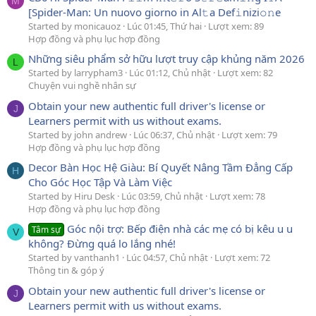
M
[Spider-Man: Un nuovo giorno in Al𝚝a Def𝚒nizi𝚘𝚗e
Started by monicauoz
Lúc 01:45, Thứ hai
Lượt xem: 89
Hợp đồng và phụ lục hợp đồng
Những siêu phẩm sở hữu lượt truy cập khủng năm 2026
L
Started by larrypham3
Lúc 01:12, Chủ nhật
Lượt xem: 82
Chuyện vui nghề nhân sự
Obtain your new authentic full driver's license or
J
Learners permit with us without exams.
Started by john andrew
Lúc 06:37, Chủ nhật
Lượt xem: 79
Hợp đồng và phụ lục hợp đồng
Decor Bàn Học Hệ Giàu: Bí Quyết Nâng Tầm Đẳng Cấp
H
Cho Góc Học Tập Và Làm Việc
Started by Hiru Desk
Lúc 03:59, Chủ nhật
Lượt xem: 78
Hợp đồng và phụ lục hợp đồng
Góc nội trợ: Bếp điện nhà các mẹ có bị kêu u u
Tâm sự
V
không? Đừng quá lo lắng nhé!
Started by vanthanh1
Lúc 04:57, Chủ nhật
Lượt xem: 72
Thông tin & góp ý
Obtain your new authentic full driver's license or
J
Learners permit with us without exams.