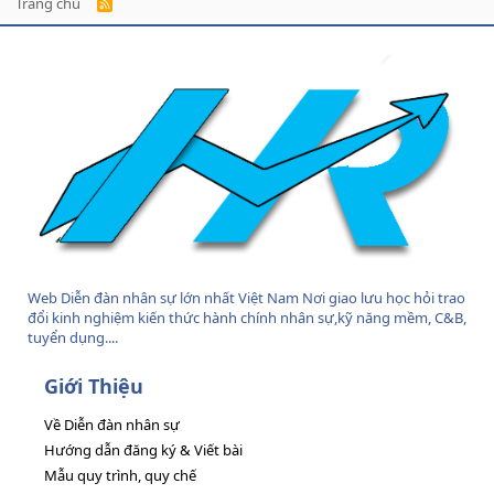
Trang chủ
R
S
S
Web Diễn đàn nhân sự lớn nhất Việt Nam Nơi giao lưu học hỏi trao
đổi kinh nghiệm kiến thức hành chính nhân sự,kỹ năng mềm, C&B,
tuyển dụng....
Giới Thiệu
Về Diễn đàn nhân sự
Hướng dẫn đăng ký & Viết bài
Mẫu quy trình, quy chế