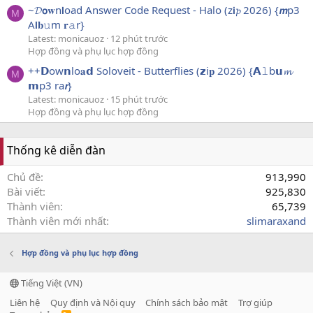
~𝓓𝗼𝐰n𝗹oad Answer Code Request - Halo (z𝗶𝓹 2026) {𝙢p3
M
A𝗹𝐛𝚞m 𝐫𝚊r}
Latest: monicauoz
12 phút trước
Hợp đồng và phụ lục hợp đồng
++𝗗ow𝗻lo𝐚𝗱 Soloveit - Butterflies (𝘇i𝐩 2026) {𝗔𝚕b𝘂𝓶
M
𝗺p3 ra𝙧}
Latest: monicauoz
15 phút trước
Hợp đồng và phụ lục hợp đồng
Thống kê diễn đàn
Chủ đề
913,990
Bài viết
925,830
Thành viên
65,739
Thành viên mới nhất
slimaraxand
Hợp đồng và phụ lục hợp đồng
Tiếng Việt (VN)
Liên hệ
Quy định và Nội quy
Chính sách bảo mật
Trợ giúp