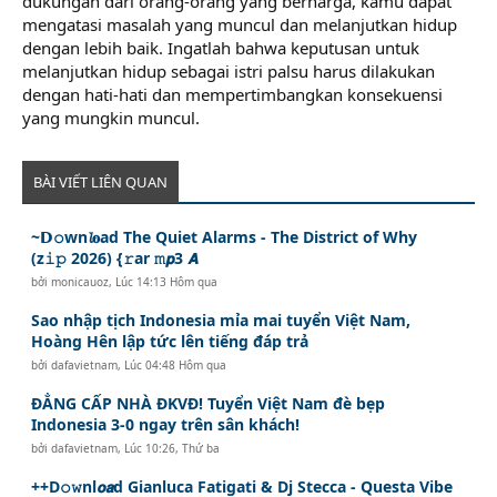
dukungan dari orang-orang yang berharga, kamu dapat
mengatasi masalah yang muncul dan melanjutkan hidup
dengan lebih baik. Ingatlah bahwa keputusan untuk
melanjutkan hidup sebagai istri palsu harus dilakukan
dengan hati-hati dan mempertimbangkan konsekuensi
yang mungkin muncul.
BÀI VIẾT LIÊN QUAN
~𝗗𝚘wn𝓵𝐨ad The Quiet Alarms - The District of Why
(z𝚒𝚙 2026) {𝚛ar 𝚖𝙥3 𝘼
bởi
monicauoz
,
Lúc 14:13 Hôm qua
Sao nhập tịch Indonesia mỉa mai tuyển Việt Nam,
Hoàng Hên lập tức lên tiếng đáp trả
bởi
dafavietnam
,
Lúc 04:48 Hôm qua
ĐẲNG CẤP NHÀ ĐKVĐ! Tuyển Việt Nam đè bẹp
Indonesia 3-0 ngay trên sân khách!
bởi
dafavietnam
,
Lúc 10:26, Thứ ba
++D𝚘𝚠nl𝙤𝙖d Gianluca Fatigati & Dj Stecca - Questa Vibe