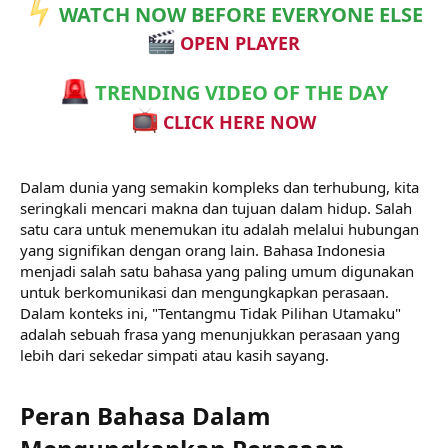
WATCH NOW BEFORE EVERYONE ELSE
OPEN PLAYER
TRENDING VIDEO OF THE DAY
CLICK HERE NOW
Dalam dunia yang semakin kompleks dan terhubung, kita
seringkali mencari makna dan tujuan dalam hidup. Salah
satu cara untuk menemukan itu adalah melalui hubungan
yang signifikan dengan orang lain. Bahasa Indonesia
menjadi salah satu bahasa yang paling umum digunakan
untuk berkomunikasi dan mengungkapkan perasaan.
Dalam konteks ini, "Tentangmu Tidak Pilihan Utamaku"
adalah sebuah frasa yang menunjukkan perasaan yang
lebih dari sekedar simpati atau kasih sayang.
Peran Bahasa Dalam