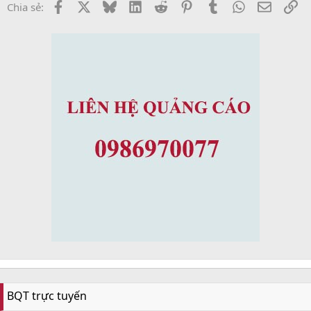
Facebook
X
Bluesky
LinkedIn
Reddit
Pinterest
Tumblr
WhatsApp
Email
Li
Chia sẻ:
BQT trực tuyến