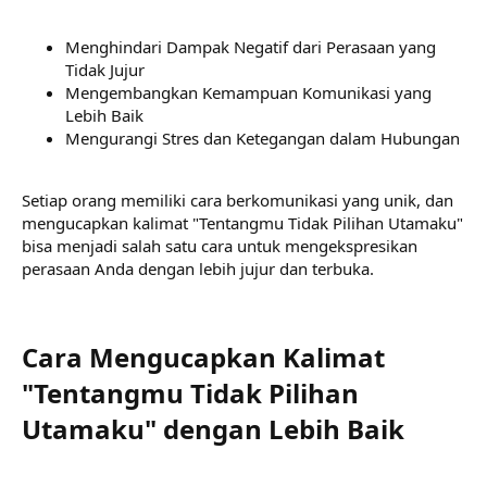
Menghindari Dampak Negatif dari Perasaan yang
Tidak Jujur
Mengembangkan Kemampuan Komunikasi yang
Lebih Baik
Mengurangi Stres dan Ketegangan dalam Hubungan
Setiap orang memiliki cara berkomunikasi yang unik, dan
mengucapkan kalimat "Tentangmu Tidak Pilihan Utamaku"
bisa menjadi salah satu cara untuk mengekspresikan
perasaan Anda dengan lebih jujur dan terbuka.
Cara Mengucapkan Kalimat
"Tentangmu Tidak Pilihan
Utamaku" dengan Lebih Baik​