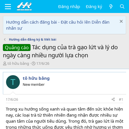
Đăng nhập
Đăng ký
Hướng dẫn cách đăng bài - Đặt câu hỏi lên Diễn đàn
nhân sự
Hướng dẫn đăng ký & Viết bài
Tác dụng của trà gạo lứt và lý do
Quảng cáo
ngày càng nhiều người lựa chọn
T
N
tô hữu bằng
17/6/26
h
g
r
à
tô hữu bằng
e
y
T
a
g
New member
d
ử
s
i
t
17/6/26
#1
a
Trong xu hướng sống xanh và quan tâm đến sức khỏe hiện
r
nay, các loại trà từ thiên nhiên đang nhận được nhiều sự
t
e
quan tâm của người tiêu dùng. Trong đó, trà gạo lứt là một
r
trong những thức uống được yêu thích nhờ hương vị thơm