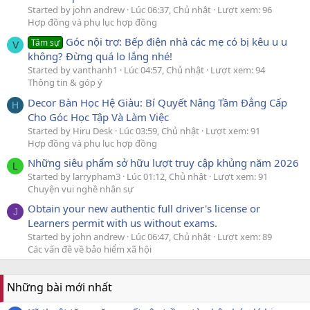
Started by john andrew
Lúc 06:37, Chủ nhật
Lượt xem: 96
Hợp đồng và phụ lục hợp đồng
Góc nội trợ: Bếp điện nhà các mẹ có bị kêu u u
Tâm sự
V
không? Đừng quá lo lắng nhé!
Started by vanthanh1
Lúc 04:57, Chủ nhật
Lượt xem: 94
Thông tin & góp ý
Decor Bàn Học Hệ Giàu: Bí Quyết Nâng Tầm Đẳng Cấp
H
Cho Góc Học Tập Và Làm Việc
Started by Hiru Desk
Lúc 03:59, Chủ nhật
Lượt xem: 91
Hợp đồng và phụ lục hợp đồng
Những siêu phẩm sở hữu lượt truy cập khủng năm 2026
L
Started by larrypham3
Lúc 01:12, Chủ nhật
Lượt xem: 91
Chuyện vui nghề nhân sự
Obtain your new authentic full driver's license or
J
Learners permit with us without exams.
Started by john andrew
Lúc 06:47, Chủ nhật
Lượt xem: 89
Các vấn đề về bảo hiểm xã hội
Những bài mới nhất