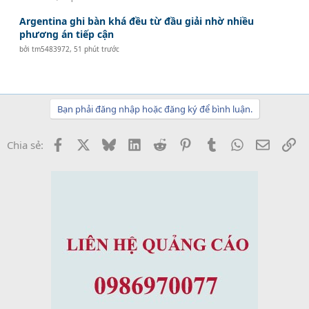
Argentina ghi bàn khá đều từ đầu giải nhờ nhiều
phương án tiếp cận
bởi
tm5483972
,
51 phút trước
Bạn phải đăng nhập hoặc đăng ký để bình luận.
Facebook
X
Bluesky
LinkedIn
Reddit
Pinterest
Tumblr
WhatsApp
Email
Li
Chia sẻ: