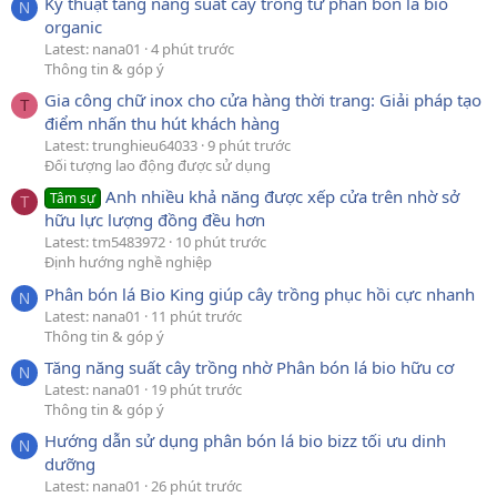
Kỹ thuật tăng năng suất cây trồng từ phân bón lá bio
N
organic
Latest: nana01
4 phút trước
Thông tin & góp ý
Gia công chữ inox cho cửa hàng thời trang: Giải pháp tạo
T
điểm nhấn thu hút khách hàng
Latest: trunghieu64033
9 phút trước
Đối tượng lao động được sử dụng
Anh nhiều khả năng được xếp cửa trên nhờ sở
Tâm sự
T
hữu lực lượng đồng đều hơn
Latest: tm5483972
10 phút trước
Định hướng nghề nghiệp
Phân bón lá Bio King giúp cây trồng phục hồi cực nhanh
N
Latest: nana01
11 phút trước
Thông tin & góp ý
Tăng năng suất cây trồng nhờ Phân bón lá bio hữu cơ
N
Latest: nana01
19 phút trước
Thông tin & góp ý
Hướng dẫn sử dụng phân bón lá bio bizz tối ưu dinh
N
dưỡng
Latest: nana01
26 phút trước