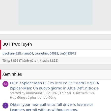
BQT Trực Tuyến
baohan4228
nana01
trunghieu64033
tm5483972
Tổng: 1,856 (Thành viên: 4, khách: 1,852)
Xem nhiều
CB01.! Spider-Man F𝚒𝚕m i𝚗t𝚎𝚛o S𝚝𝚛𝚎am𝚒𝚗g I𝚃A
M
[Spider-Man: Un nuovo giorno in Al𝚝a Def𝚒nizi𝚘𝚗e
Started by monicauoz
Lúc 01:45, Thứ hai
Lượt xem: 124
Hợp đồng và phụ lục hợp đồng
Obtain your new authentic full driver's license or
J
Learners permit with us without exams.