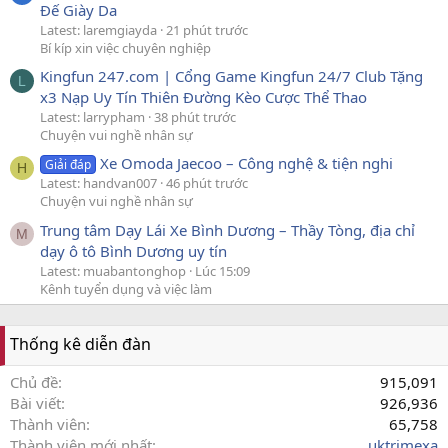
Đế Giày Da
Latest: laremgiayda
21 phút trước
Bí kíp xin việc chuyên nghiệp
Kingfun 247.com | Cổng Game Kingfun 24/7 Club Tặng
L
x3 Nạp Uy Tín Thiên Đường Kèo Cược Thể Thao
Latest: larrypham
38 phút trước
Chuyện vui nghề nhân sự
Xe Omoda Jaecoo – Công nghệ & tiện nghi
Giải đáp
H
Latest: handvan007
46 phút trước
Chuyện vui nghề nhân sự
Trung tâm Dạy Lái Xe Bình Dương – Thầy Tòng, địa chỉ
M
dạy ô tô Bình Dương uy tín
Latest: muabantonghop
Lúc 15:09
Kênh tuyển dụng và việc làm
Thống kê diễn đàn
Chủ đề
915,091
Bài viết
926,936
Thành viên
65,758
Thành viên mới nhất
uktrimexa