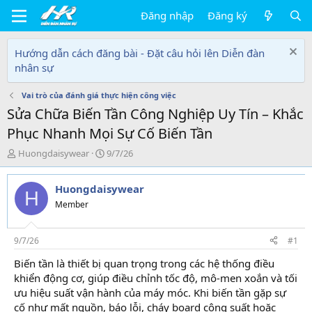
Đăng nhập
Đăng ký
Hướng dẫn cách đăng bài - Đặt câu hỏi lên Diễn đàn
nhân sự
Vai trò của đánh giá thực hiện công việc
Sửa Chữa Biến Tần Công Nghiệp Uy Tín – Khắc
Phục Nhanh Mọi Sự Cố Biến Tần
T
N
Huongdaisywear
9/7/26
h
g
r
à
Huongdaisywear
e
y
H
a
g
Member
d
ử
s
i
t
9/7/26
#1
a
Biến tần là thiết bị quan trọng trong các hệ thống điều
r
khiển động cơ, giúp điều chỉnh tốc độ, mô-men xoắn và tối
t
e
ưu hiệu suất vận hành của máy móc. Khi biến tần gặp sự
r
cố như mất nguồn, báo lỗi, cháy board công suất hoặc