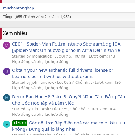
muabantonghop
Tổng: 1,055 (Thành viên: 2, khách: 1,053)
Xem nhiều
CB01.! Spider-Man F𝚒𝚕m i𝚗t𝚎𝚛o S𝚝𝚛𝚎am𝚒𝚗g I𝚃A
M
[Spider-Man: Un nuovo giorno in Al𝚝a Def𝚒nizi𝚘𝚗e
Started by monicauoz
Lúc 01:45, Thứ hai
Lượt xem: 143
Hợp đồng và phụ lục hợp đồng
Obtain your new authentic full driver's license or
J
Learners permit with us without exams.
Started by john andrew
Lúc 06:37, Chủ nhật
Lượt xem: 136
Hợp đồng và phụ lục hợp đồng
Decor Bàn Học Hệ Giàu: Bí Quyết Nâng Tầm Đẳng Cấp
H
Cho Góc Học Tập Và Làm Việc
Started by Hiru Desk
Lúc 03:59, Chủ nhật
Lượt xem: 104
Hợp đồng và phụ lục hợp đồng
Góc nội trợ: Bếp điện nhà các mẹ có bị kêu u u
Tâm sự
V
không? Đừng quá lo lắng nhé!