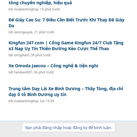
tông chuyên nghiệp, hiệu quả
bởi
muabantonghop
,
19 phút trước
Đế Giày Cao Su: 7 Điều Cần Biết Trước Khi Thay Đế Giày
Da
bởi
laremgiayda
,
21 phút trước
Kingfun 247.com | Cổng Game Kingfun 24/7 Club Tặng
x3 Nạp Uy Tín Thiên Đường Kèo Cược Thể Thao
bởi
larrypham
,
38 phút trước
Xe Omoda Jaecoo – Công nghệ & tiện nghi
bởi
handvan007
,
46 phút trước
Trung tâm Dạy Lái Xe Bình Dương – Thầy Tòng, địa chỉ
dạy ô tô Bình Dương uy tín
bởi
muabantonghop
,
Lúc 15:09
Bạn phải đăng nhập hoặc đăng ký để bình luận.