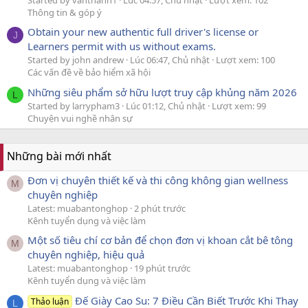
Started by vanthanh1
Lúc 04:57, Chủ nhật
Lượt xem: 102
Thông tin & góp ý
Obtain your new authentic full driver's license or
J
Learners permit with us without exams.
Started by john andrew
Lúc 06:47, Chủ nhật
Lượt xem: 100
Các vấn đề về bảo hiểm xã hội
Những siêu phẩm sở hữu lượt truy cập khủng năm 2026
L
Started by larrypham3
Lúc 01:12, Chủ nhật
Lượt xem: 99
Chuyện vui nghề nhân sự
Những bài mới nhất
Đơn vị chuyên thiết kế và thi công không gian wellness
M
chuyên nghiệp
Latest: muabantonghop
2 phút trước
Kênh tuyển dụng và việc làm
Một số tiêu chí cơ bản để chọn đơn vị khoan cắt bê tông
M
chuyên nghiệp, hiệu quả
Latest: muabantonghop
19 phút trước
Kênh tuyển dụng và việc làm
Đế Giày Cao Su: 7 Điều Cần Biết Trước Khi Thay
Thảo luận
L