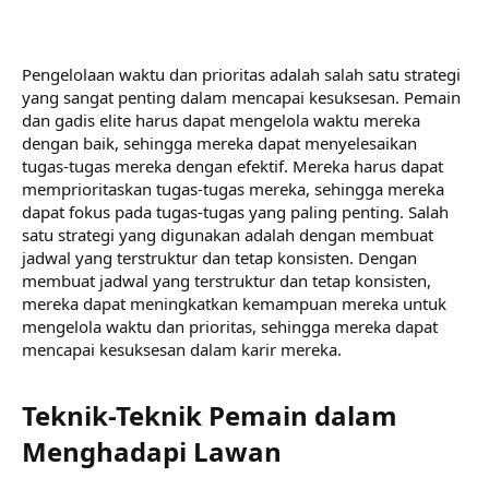
Pengelolaan waktu dan prioritas adalah salah satu strategi
yang sangat penting dalam mencapai kesuksesan. Pemain
dan gadis elite harus dapat mengelola waktu mereka
dengan baik, sehingga mereka dapat menyelesaikan
tugas-tugas mereka dengan efektif. Mereka harus dapat
memprioritaskan tugas-tugas mereka, sehingga mereka
dapat fokus pada tugas-tugas yang paling penting. Salah
satu strategi yang digunakan adalah dengan membuat
jadwal yang terstruktur dan tetap konsisten. Dengan
membuat jadwal yang terstruktur dan tetap konsisten,
mereka dapat meningkatkan kemampuan mereka untuk
mengelola waktu dan prioritas, sehingga mereka dapat
mencapai kesuksesan dalam karir mereka.
Teknik-Teknik Pemain dalam
Menghadapi Lawan​