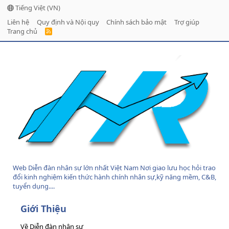
Tiếng Việt (VN)
Liên hệ
Quy định và Nội quy
Chính sách bảo mật
Trợ giúp
Trang chủ
R
S
S
Web Diễn đàn nhân sự lớn nhất Việt Nam Nơi giao lưu học hỏi trao
đổi kinh nghiệm kiến thức hành chính nhân sự,kỹ năng mềm, C&B,
tuyển dụng....
Giới Thiệu
Về Diễn đàn nhân sự