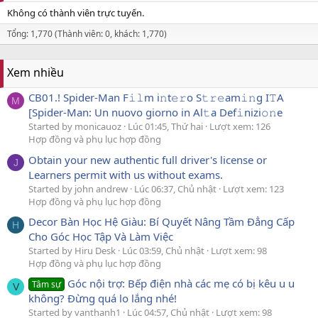
Không có thành viên trực tuyến.
Tổng: 1,770 (Thành viên: 0, khách: 1,770)
Xem nhiều
CB01.! Spider-Man F𝚒𝚕m i𝚗t𝚎𝚛o S𝚝𝚛𝚎am𝚒𝚗g I𝚃A
M
[Spider-Man: Un nuovo giorno in Al𝚝a Def𝚒nizi𝚘𝚗e
Started by monicauoz
Lúc 01:45, Thứ hai
Lượt xem: 126
Hợp đồng và phụ lục hợp đồng
Obtain your new authentic full driver's license or
J
Learners permit with us without exams.
Started by john andrew
Lúc 06:37, Chủ nhật
Lượt xem: 123
Hợp đồng và phụ lục hợp đồng
Decor Bàn Học Hệ Giàu: Bí Quyết Nâng Tầm Đẳng Cấp
H
Cho Góc Học Tập Và Làm Việc
Started by Hiru Desk
Lúc 03:59, Chủ nhật
Lượt xem: 98
Hợp đồng và phụ lục hợp đồng
Góc nội trợ: Bếp điện nhà các mẹ có bị kêu u u
Tâm sự
V
không? Đừng quá lo lắng nhé!
Started by vanthanh1
Lúc 04:57, Chủ nhật
Lượt xem: 98