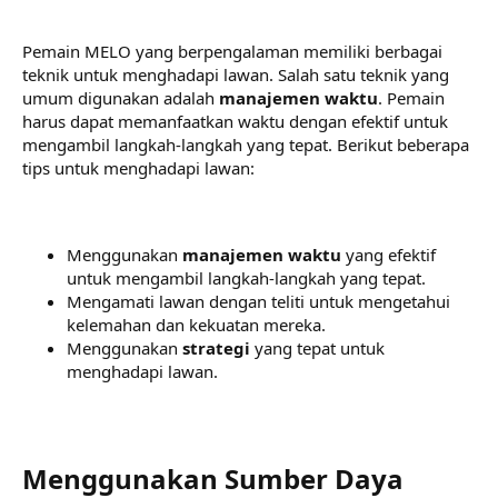
Pemain MELO yang berpengalaman memiliki berbagai
teknik untuk menghadapi lawan. Salah satu teknik yang
umum digunakan adalah
manajemen waktu
. Pemain
harus dapat memanfaatkan waktu dengan efektif untuk
mengambil langkah-langkah yang tepat. Berikut beberapa
tips untuk menghadapi lawan:
Menggunakan
manajemen waktu
yang efektif
untuk mengambil langkah-langkah yang tepat.
Mengamati lawan dengan teliti untuk mengetahui
kelemahan dan kekuatan mereka.
Menggunakan
strategi
yang tepat untuk
menghadapi lawan.
Menggunakan Sumber Daya