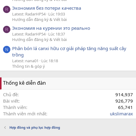
Экономия без потери качества
R
Latest: RadarHP54
Lúc 19:03
Hướng dẫn đăng ký & Viết bài
Экономия на курении это реально
R
Latest: RadarHP54
Lúc 18:37
Hướng dẫn đăng ký & Viết bài
Phân bón lá canxi hữu cơ giải pháp tăng năng suất cây
N
trồng
Latest: nana01
Lúc 18:18
Thông tin & góp ý
Thống kê diễn đàn
Chủ đề
914,937
Bài viết
926,779
Thành viên
65,741
Thành viên mới nhất
ukslimarax
Hợp đồng và phụ lục hợp đồng