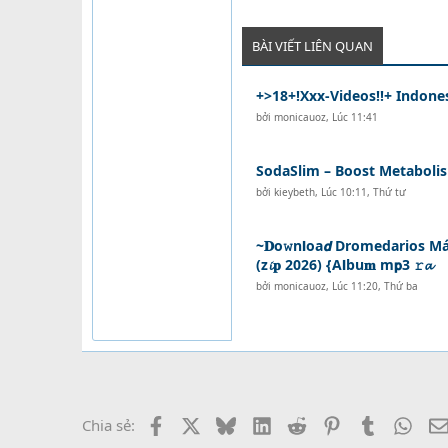
BÀI VIẾT LIÊN QUAN
+>18+!Xxx-Videos!!+ Indone
bởi
monicauoz
,
Lúc 11:41
SodaSlim – Boost Metabolis
bởi
kieybeth
,
Lúc 10:11, Thứ tư
~𝐃o𝚠n𝗹oa𝙙 Dromedarios Má
(z𝓲𝐩 2026) {A𝗹bu𝐦 m𝗽3 𝚛𝓪
bởi
monicauoz
,
Lúc 11:20, Thứ ba
Facebook
X
Bluesky
LinkedIn
Reddit
Pinterest
Tumblr
What
Chia sẻ: