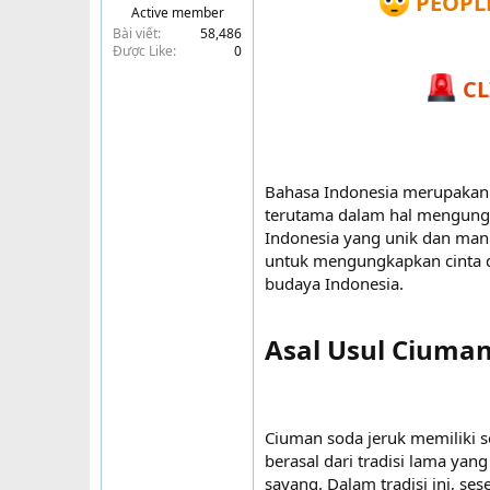
PEOPLE
Active member
t
Bài viết
58,486
e
Được Like
0
r
CL
Bahasa Indonesia merupakan s
terutama dalam hal mengungk
Indonesia yang unik dan mani
untuk mengungkapkan cinta 
budaya Indonesia.
Asal Usul Ciuman
Ciuman soda jeruk memiliki s
berasal dari tradisi lama ya
sayang. Dalam tradisi ini, s