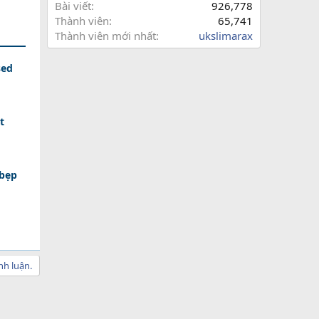
Bài viết
926,778
Thành viên
65,741
Thành viên mới nhất
ukslimarax
sed
t
bẹp
nh luận.