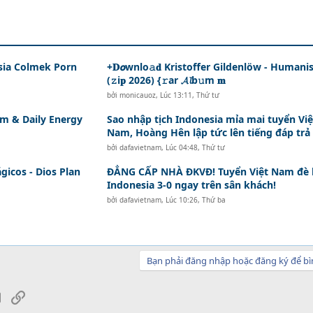
sia Colmek Porn
+𝐃𝙤wnlo𝚊𝐝 Kristoffer Gildenlöw - Humani
(𝚣i𝐩 2026) {𝚛ar 𝓐𝓵b𝚞m 𝐦
bởi
monicauoz
,
Lúc 13:11, Thứ tư
m & Daily Energy
Sao nhập tịch Indonesia mỉa mai tuyển Việ
Nam, Hoàng Hên lập tức lên tiếng đáp trả
bởi
dafavietnam
,
Lúc 04:48, Thứ tư
gicos - Dios Plan
ĐẲNG CẤP NHÀ ĐKVĐ! Tuyển Việt Nam đè 
Indonesia 3-0 ngay trên sân khách!
bởi
dafavietnam
,
Lúc 10:26, Thứ ba
Bạn phải đăng nhập hoặc đăng ký để bì
sApp
Email
Link