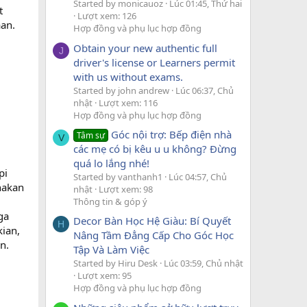
Started by monicauoz
Lúc 01:45, Thứ hai
t
Lượt xem: 126
an.
Hợp đồng và phụ lục hợp đồng
Obtain your new authentic full
J
driver's license or Learners permit
with us without exams.
Started by john andrew
Lúc 06:37, Chủ
nhật
Lượt xem: 116
Hợp đồng và phụ lục hợp đồng
Góc nội trợ: Bếp điện nhà
Tâm sự
V
các mẹ có bị kêu u u không? Đừng
quá lo lắng nhé!
pi
Started by vanthanh1
Lúc 04:57, Chủ
nakan
nhật
Lượt xem: 98
Thông tin & góp ý
ga
Decor Bàn Học Hệ Giàu: Bí Quyết
H
ian,
Nâng Tầm Đẳng Cấp Cho Góc Học
n.
Tập Và Làm Việc
Started by Hiru Desk
Lúc 03:59, Chủ nhật
Lượt xem: 95
Hợp đồng và phụ lục hợp đồng