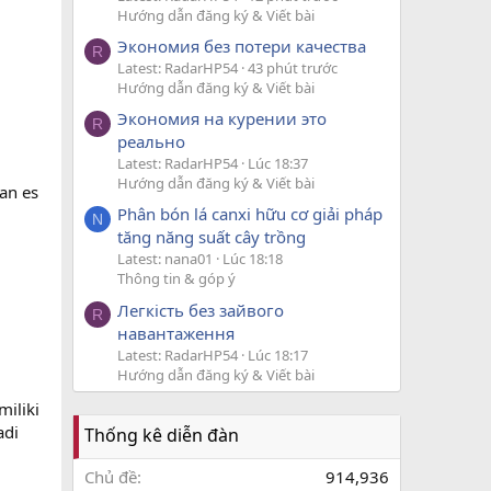
Hướng dẫn đăng ký & Viết bài
Экономия без потери качества
R
Latest: RadarHP54
43 phút trước
Hướng dẫn đăng ký & Viết bài
Экономия на курении это
R
реально
Latest: RadarHP54
Lúc 18:37
Hướng dẫn đăng ký & Viết bài
an es
Phân bón lá canxi hữu cơ giải pháp
N
tăng năng suất cây trồng
Latest: nana01
Lúc 18:18
Thông tin & góp ý
Легкість без зайвого
R
навантаження
Latest: RadarHP54
Lúc 18:17
Hướng dẫn đăng ký & Viết bài
iliki
adi
Thống kê diễn đàn
Chủ đề
914,936