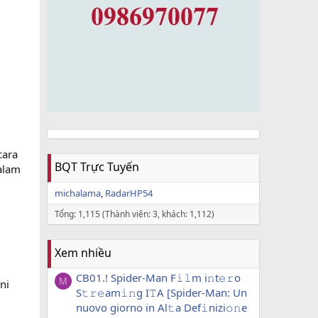
cara
BQT Trực Tuyến
alam
michalama
RadarHP54
Tổng: 1,115 (Thành viên: 3, khách: 1,112)
Xem nhiều
CB01.! Spider-Man F𝚒𝚕m i𝚗t𝚎𝚛o
M
ni
S𝚝𝚛𝚎am𝚒𝚗g I𝚃A [Spider-Man: Un
nuovo giorno in Al𝚝a Def𝚒nizi𝚘𝚗e