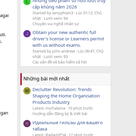
Những siêu phẩm sở hữu lượt truy
L
cập khủng năm 2026
Started by larrypham3
Lúc 01:12, Chủ
agai
nhật
Lượt xem: 94
Chuyện vui nghề nhân sự
Obtain your new authentic full
J
ti.
driver's license or Learners permit
,
with us without exams.
Started by john andrew
Lúc 06:47, Chủ
nhật
Lượt xem: 93
Các vấn đề về bảo hiểm xã hội
Những bài mới nhất
Declutter Revolution: Trends
M
Shaping the Home Organisation
Products Industry
Latest: michalama
10 phút trước
ngan
Hướng dẫn đăng ký & Viết bài
Идеальные гильзы для вашего
R
табака
Latest: RadarHP54
12 phút trước