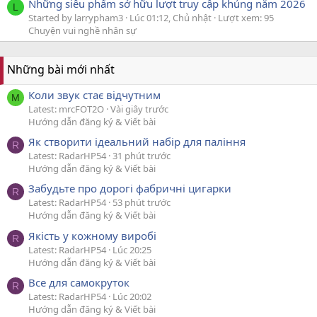
Những siêu phẩm sở hữu lượt truy cập khủng năm 2026
L
Started by larrypham3
Lúc 01:12, Chủ nhật
Lượt xem: 95
Chuyện vui nghề nhân sự
Những bài mới nhất
Коли звук стає відчутним
M
Latest: mrcFOT2O
Vài giây trước
Hướng dẫn đăng ký & Viết bài
Як створити ідеальний набір для паління
R
Latest: RadarHP54
31 phút trước
Hướng dẫn đăng ký & Viết bài
Забудьте про дорогі фабричні цигарки
R
Latest: RadarHP54
53 phút trước
Hướng dẫn đăng ký & Viết bài
Якість у кожному виробі
R
Latest: RadarHP54
Lúc 20:25
Hướng dẫn đăng ký & Viết bài
Все для самокруток
R
Latest: RadarHP54
Lúc 20:02
Hướng dẫn đăng ký & Viết bài